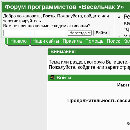
Форум программистов «Весельчак У»
Добро пожаловать,
Гость
. Пожалуйста,
войдите
или
Ре
зарегистрируйтесь
.
ва
Вам не пришло
письмо с кодом активации?
"Ч
У 
Начало
Наши сайты
Правила
Помощь
Поиск
Ка
от
зн
Внимание!
Тема или раздел, которую Вы ищете, 
Пожалуйста, войдите или
зарегистри
Войти
Имя 
Продолжительность сессии
З