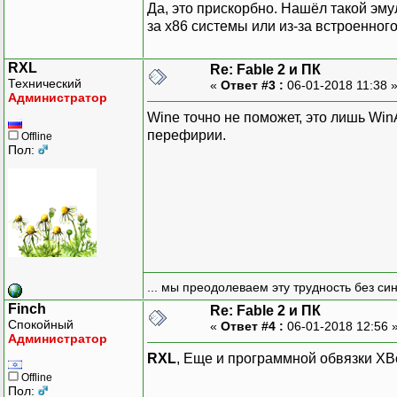
Да, это прискорбно. Нашёл такой эму
за х86 системы или из-за встроенног
RXL
Re: Fable 2 и ПК
Технический
«
Ответ #3 :
06-01-2018 11:38 
Администратор
Wine точно не поможет, это лишь Wi
перефирии.
Offline
Пол:
... мы преодолеваем эту трудность без си
Finch
Re: Fable 2 и ПК
Спокойный
«
Ответ #4 :
06-01-2018 12:56 
Администратор
RXL
, Еще и программной обвязки XB
Offline
Пол: