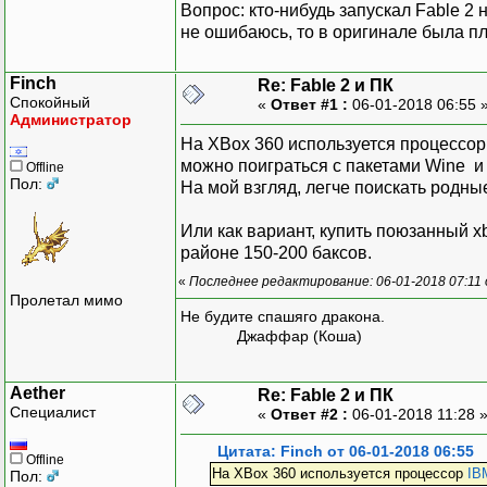
Вопрос: кто-нибудь запускал Fable 2
не ошибаюсь, то в оригинале была п
Finch
Re: Fable 2 и ПК
Спокойный
«
Ответ #1 :
06-01-2018 06:55 
Администратор
На XBox 360 используется процессо
можно поиграться с пакетами Wine и 
Offline
Пол:
На мой взгляд, легче поискать родны
Или как вариант, купить поюзанный xb
районе 150-200 баксов.
«
Последнее редактирование: 06-01-2018 07:11 
Пролетал мимо
Не будите спашяго дракона.
Джаффар (Коша)
Aether
Re: Fable 2 и ПК
Специалист
«
Ответ #2 :
06-01-2018 11:28 
Цитата: Finch от 06-01-2018 06:55
Offline
На XBox 360 используется процессор
IB
Пол: