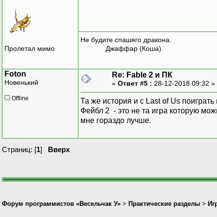
Не будите спашяго дракона.
Пролетал мимо
Джаффар (Коша)
Foton
Re: Fable 2 и ПК
Новенький
«
Ответ #5 :
28-12-2018 09:32 »
Offline
Та же история и с Last of Us поиграть
Фейбл 2 - это не та игра которую мож
мне гораздо лучше.
Страниц: [
1
]
Вверх
Форум программистов «Весельчак У»
>
Практические разделы
>
Иг