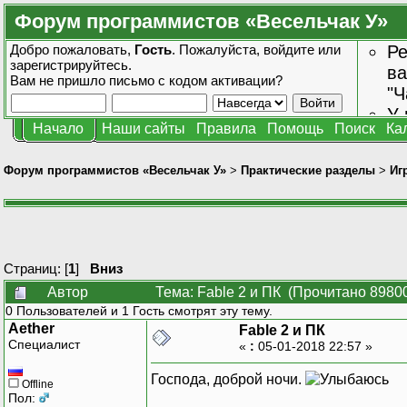
Форум программистов «Весельчак У»
Добро пожаловать,
Гость
. Пожалуйста,
войдите
или
Ре
зарегистрируйтесь
.
ва
Вам не пришло
письмо с кодом активации?
"Ч
У 
Начало
Наши сайты
Правила
Помощь
Поиск
Ка
от
зн
Форум программистов «Весельчак У»
>
Практические разделы
>
Иг
Страниц: [
1
]
Вниз
Автор
Тема: Fable 2 и ПК (Прочитано 89800
0 Пользователей и 1 Гость смотрят эту тему.
Aether
Fable 2 и ПК
Специалист
«
:
05-01-2018 22:57 »
Господа, доброй ночи.
Offline
Пол: