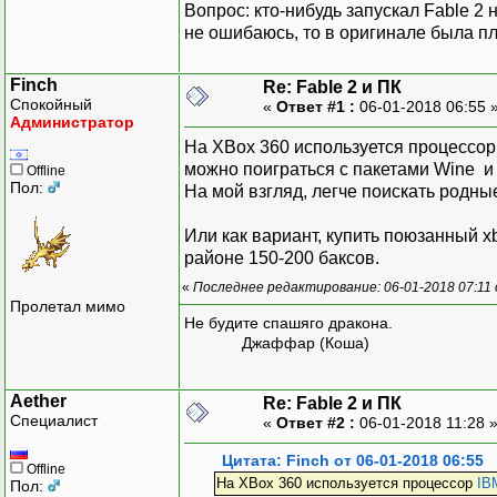
Вопрос: кто-нибудь запускал Fable 2
не ошибаюсь, то в оригинале была п
Finch
Re: Fable 2 и ПК
Спокойный
«
Ответ #1 :
06-01-2018 06:55 
Администратор
На XBox 360 используется процессо
можно поиграться с пакетами Wine и 
Offline
Пол:
На мой взгляд, легче поискать родны
Или как вариант, купить поюзанный xb
районе 150-200 баксов.
«
Последнее редактирование: 06-01-2018 07:11 
Пролетал мимо
Не будите спашяго дракона.
Джаффар (Коша)
Aether
Re: Fable 2 и ПК
Специалист
«
Ответ #2 :
06-01-2018 11:28 
Цитата: Finch от 06-01-2018 06:55
Offline
На XBox 360 используется процессор
IB
Пол: