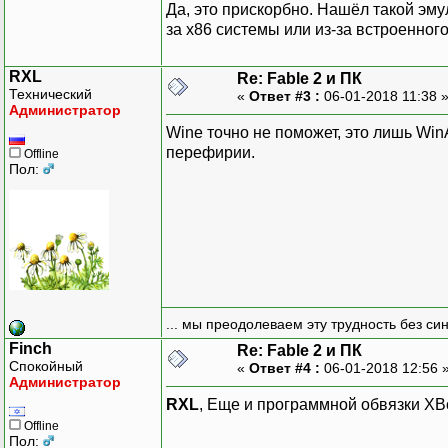
Да, это прискорбно. Нашёл такой эму
за х86 системы или из-за встроенног
RXL
Re: Fable 2 и ПК
Технический
«
Ответ #3 :
06-01-2018 11:38 
Администратор
Wine точно не поможет, это лишь Wi
перефирии.
Offline
Пол:
... мы преодолеваем эту трудность без си
Finch
Re: Fable 2 и ПК
Спокойный
«
Ответ #4 :
06-01-2018 12:56 
Администратор
RXL
, Еще и программной обвязки XB
Offline
Пол: