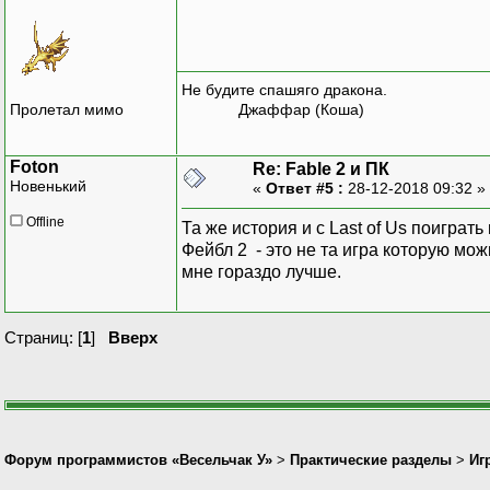
Не будите спашяго дракона.
Пролетал мимо
Джаффар (Коша)
Foton
Re: Fable 2 и ПК
Новенький
«
Ответ #5 :
28-12-2018 09:32 »
Offline
Та же история и с Last of Us поиграть
Фейбл 2 - это не та игра которую мож
мне гораздо лучше.
Страниц: [
1
]
Вверх
Форум программистов «Весельчак У»
>
Практические разделы
>
Иг