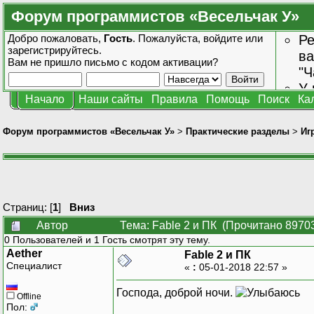
Форум программистов «Весельчак У»
Добро пожаловать,
Гость
. Пожалуйста,
войдите
или
Ре
зарегистрируйтесь
.
ва
Вам не пришло
письмо с кодом активации?
"Ч
У 
Начало
Наши сайты
Правила
Помощь
Поиск
Ка
от
зн
Форум программистов «Весельчак У»
>
Практические разделы
>
Иг
Страниц: [
1
]
Вниз
Автор
Тема: Fable 2 и ПК (Прочитано 89703
0 Пользователей и 1 Гость смотрят эту тему.
Aether
Fable 2 и ПК
Специалист
«
:
05-01-2018 22:57 »
Господа, доброй ночи.
Offline
Пол: