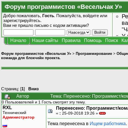
Форум программистов «Весельчак У»
Добро пожаловать,
Гость
. Пожалуйста,
войдите
или
Ре
зарегистрируйтесь
.
ва
Вам не пришло
письмо с кодом активации?
"Ч
У 
Начало
Наши сайты
Правила
Помощь
Поиск
Ка
от
зн
Форум программистов «Весельчак У»
>
Программирование
>
Общие
команда для блокчейн проекта.
Страниц: [
1
]
Вниз
Автор
Тема: Перенесено: Программист/ком
0 Пользователей и 1 Гость смотрят эту тему.
RXL
Перенесено: Программист/кома
Технический
«
:
25-09-2018 19:26 »
Администратор
Тема перенесена в
Ищем работника
.