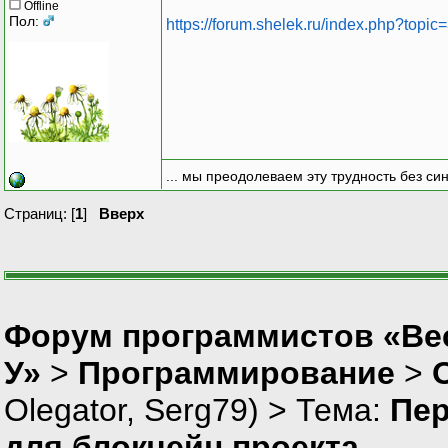
Offline
Пол:
https://forum.shelek.ru/index.php?topic
... мы преодолеваем эту трудность без си
Страниц: [
1
]
Вверх
Форум программистов «Ве
У»
>
Программирование
>
Olegator
,
Serg79
) > Тема:
Пер
для блокчейн проекта.