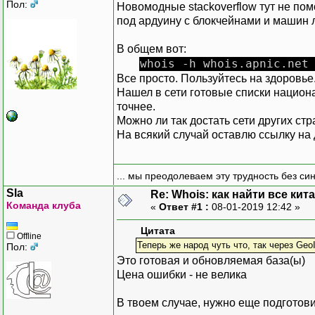
Пол:
Новомодные stackoverflow тут не помог
под ардуину с блокчейнами и машин л
В общем вот:
whois -h whois.apnic.net
Все просто. Пользуйтесь на здоровье
Нашел в сети готовые списки национ
точнее.
Можно ли так достать сети других стр
На всякий случай оставлю ссылку на 
... мы преодолеваем эту трудность без си
Sla
Re: Whois: как найти все кит
Команда клуба
«
Ответ #1 :
08-01-2019 12:42 »
Цитата
Offline
Теперь же народ чуть что, так через GeoI
Пол:
Это готовая и обновляемая база(ы)
Цена ошибки - не велика
В твоем случае, нужно еще подготов