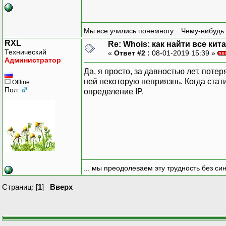
Мы все учились понемногу... Чему-нибудь 
RXL
Re: Whois: как найти все кит
Технический
«
Ответ #2 :
08-01-2019 15:39 »
Администратор
Да, я просто, за давностью лет, поте
ней некоторую неприязнь. Когда стат
Offline
Пол:
определение IP.
... мы преодолеваем эту трудность без си
Страниц: [
1
]
Вверх