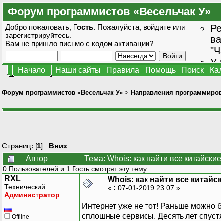
Форум программистов «Весельчак У»
Добро пожаловать,
Гость
. Пожалуйста,
войдите
или
Ре
зарегистрируйтесь
.
ва
Вам не пришло
письмо с кодом активации?
"Ч
У 
Начало
Наши сайты
Правила
Помощь
Поиск
Ка
от
зн
Форум программистов «Весельчак У»
>
Направления программиро
Страниц: [
1
]
Вниз
Автор
Тема: Whois: как найти все китайски
0 Пользователей и 1 Гость смотрят эту тему.
RXL
Whois: как найти все китайск
Технический
«
:
07-01-2019 23:07 »
Администратор
Интернет уже не тот! Раньше можно бы
сплошные сервисы. Десять лет спуст
Offline