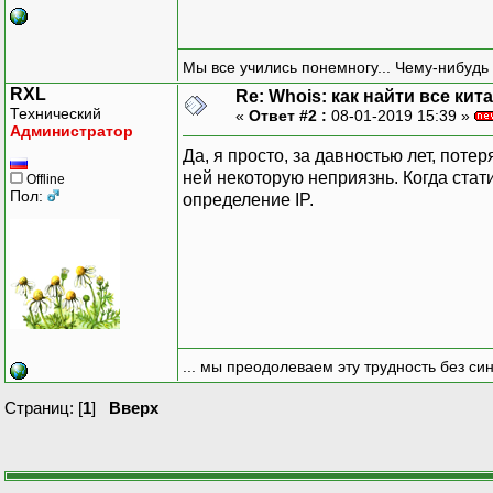
Мы все учились понемногу... Чему-нибудь 
RXL
Re: Whois: как найти все кит
Технический
«
Ответ #2 :
08-01-2019 15:39 »
Администратор
Да, я просто, за давностью лет, поте
ней некоторую неприязнь. Когда стат
Offline
Пол:
определение IP.
... мы преодолеваем эту трудность без си
Страниц: [
1
]
Вверх