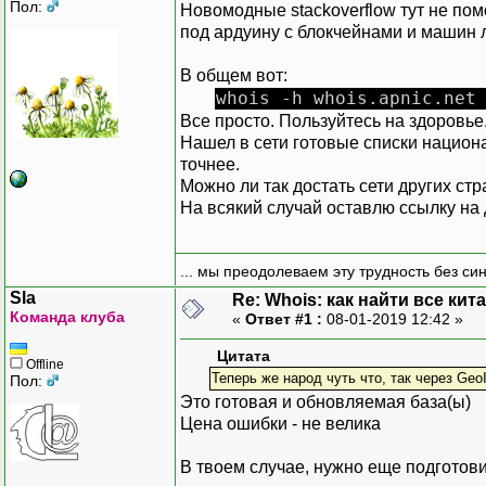
Пол:
Новомодные stackoverflow тут не помог
под ардуину с блокчейнами и машин л
В общем вот:
whois -h whois.apnic.net
Все просто. Пользуйтесь на здоровье
Нашел в сети готовые списки национ
точнее.
Можно ли так достать сети других стр
На всякий случай оставлю ссылку на 
... мы преодолеваем эту трудность без си
Sla
Re: Whois: как найти все кит
Команда клуба
«
Ответ #1 :
08-01-2019 12:42 »
Цитата
Offline
Теперь же народ чуть что, так через GeoI
Пол:
Это готовая и обновляемая база(ы)
Цена ошибки - не велика
В твоем случае, нужно еще подготов