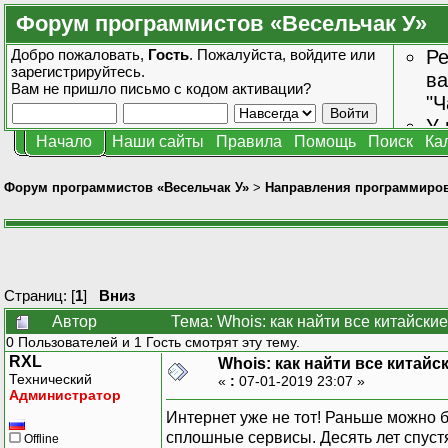
Форум программистов «Весельчак У»
Добро пожаловать,
Гость
. Пожалуйста,
войдите
или
Ре
зарегистрируйтесь
.
ва
Вам не пришло
письмо с кодом активации?
"Ч
У 
Начало
Наши сайты
Правила
Помощь
Поиск
Ка
от
зн
Форум программистов «Весельчак У»
>
Направления программиро
Страниц: [
1
]
Вниз
Автор
Тема: Whois: как найти все китайски
0 Пользователей и 1 Гость смотрят эту тему.
RXL
Whois: как найти все китайск
Технический
«
:
07-01-2019 23:07 »
Администратор
Интернет уже не тот! Раньше можно бы
сплошные сервисы. Десять лет спуст
Offline