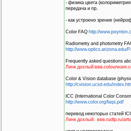
- физика цвета (колориметрия
передача и пр.
- как устроено зрение (нейроф
Color FAQ
http://www.poynton
Radiometry and photometry FA
http://www.optics.arizona.edu/P
Frequently asked questions ab
Линк дохлый:ввв.colourware.c
Color & Vision database (physio
http://cvision.ucsd.edu/index.ht
ICC (International Color Conso
http://www.color.org/faqs.pdf
перевод некоторых статей I
Линк дохлый: ввв.rudtp.ru/arti