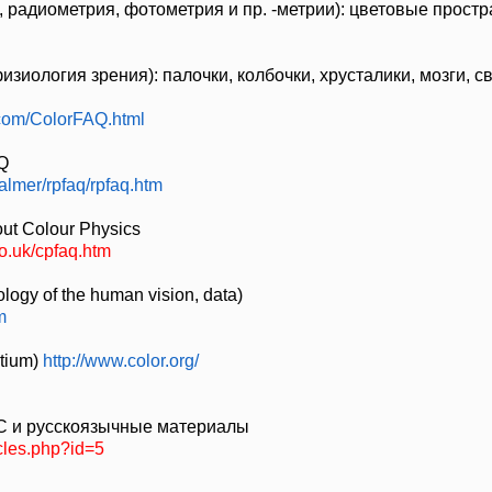
, радиометрия, фотометрия и пр. -метрии): цветовые прост
изиология зрения): палочки, колбочки, хрусталики, мозги, с
.com/ColorFAQ.html
Q
almer/rpfaq/rpfaq.htm
out Colour Physics
o.uk/cpfaq.htm
logy of the human vision, data)
m
rtium)
http://www.color.org/
CC и русскоязычные материалы
cles.php?id=5