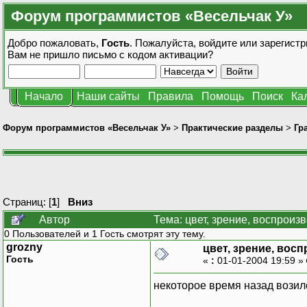
Форум программистов «Весельчак У»
Добро пожаловать,
Гость
. Пожалуйста,
войдите
или
зарегистр
Вам не пришло
письмо с кодом активации?
Начало
Наши сайты
Правила
Помощь
Поиск
Ка
Форум программистов «Весельчак У»
>
Практические разделы
>
Гр
Страниц: [
1
]
Вниз
Автор
Тема: цвет, зрение, воспроиз
0 Пользователей и 1 Гость смотрят эту тему.
grozny
цвет, зрение, вос
Гость
«
:
01-01-2004 19:59 »
некоторое время назад возилс