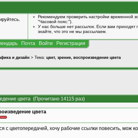
Рекомендуем проверить настройки временной зо
ируйтесь
.
"Часовой пояс:").
У нас больше нет рассылок. Если вам приходят п
знайте, что это не мы рассылаем.
лендарь
Почта
Войти
Регистрация
афика и дизайн
> Тема:
цвет, зрение, воспроизведение цвета
ведение цвета (Прочитано 14115 раз)
произведение цвета
я с цветопередачей, хочу рабочие ссылки повесить, мож ко