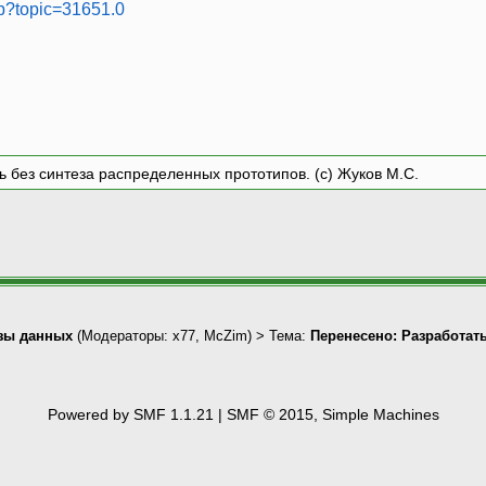
hp?topic=31651.0
ть без синтеза распределенных прототипов. (с) Жуков М.С.
зы данных
(Модераторы:
x77
,
McZim
) > Тема:
Перенесено: Разработат
Powered by SMF 1.1.21
|
SMF © 2015, Simple Machines