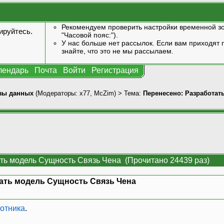
Рекомендуем проверить настройки временной зо
ируйтесь
.
"Часовой пояс:").
У нас больше нет рассылок. Если вам приходят п
знайте, что это не мы рассылаем.
лендарь
Почта
Войти
Регистрация
зы данных
(Модераторы:
x77
,
McZim
) > Тема:
Перенесено: Разработат
ть модель Сущность Связь Чена (Прочитано 24439 раз)
ать модель Сущность Связь Чена
отника
.