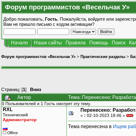
Форум программистов «Весельчак У»
Добро пожаловать,
Гость
. Пожалуйста,
войдите
или
зарегистр
Вам не пришло
письмо с кодом активации?
Начало
Наши сайты
Правила
Помощь
Поиск
Ка
Форум программистов «Весельчак У»
>
Практические разделы
>
Ба
Страниц: [
1
]
Вниз
Автор
Тема: Перенесено: Разработа
0 Пользователей и 1 Гость смотрят эту тему.
RXL
Перенесено: Разработ
Технический
«
:
02-10-2023 18:46 »
Администратор
Тема перенесена в
Ищем раб
Offline