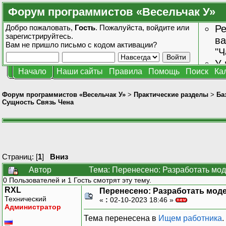
Форум программистов «Весельчак У»
Добро пожаловать,
Гость
. Пожалуйста,
войдите
или
Ре
зарегистрируйтесь
.
ва
Вам не пришло
письмо с кодом активации?
"Ч
У 
Начало
Наши сайты
Правила
Помощь
Поиск
Ка
от
зн
Форум программистов «Весельчак У»
>
Практические разделы
>
Ба
Сущность Связь Чена
Страниц: [
1
]
Вниз
Автор
Тема: Перенесено: Разработать мо
0 Пользователей и 1 Гость смотрят эту тему.
RXL
Перенесено: Разработать мод
Технический
«
:
02-10-2023 18:46 »
Администратор
Тема перенесена в
Ищем работника
.