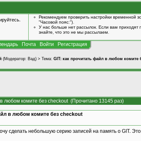
Рекомендуем проверить настройки временной зо
ируйтесь
.
"Часовой пояс:").
У нас больше нет рассылок. Если вам приходят п
знайте, что это не мы рассылаем.
лендарь
Почта
Войти
Регистрация
й
(Модератор:
Вад
) > Тема:
GIT: как прочитать файл в любом комите 
 в любом комите без checkout (Прочитано 13145 раз)
айл в любом комите без checkout
очу сделать небольшую серию записей на память о GIT. Это