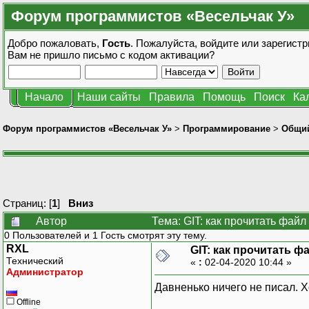
Форум программистов «Весельчак У»
Добро пожаловать,
Гость
. Пожалуйста,
войдите
или
зарегистр
Вам не пришло
письмо с кодом активации?
Начало
Наши сайты
Правила
Помощь
Поиск
Ка
Форум программистов «Весельчак У»
>
Программирование
>
Общи
Страниц: [
1
]
Вниз
Автор
Тема: GIT: как прочитать файл
0 Пользователей и 1 Гость смотрят эту тему.
RXL
GIT: как прочитать ф
Технический
«
:
02-04-2020 10:44 »
Администратор
Давненько ничего не писал. Х
Offline