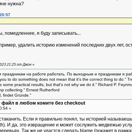
 мне нужна?
20:57
ы, помедленнее, я буду записывать...
апример, удалить историю изменений последних двух лет, о
023 21:25 от Джон
»
и праздникам на работе работать. По выходным и праздникам я ра
ou to do something does not mean that it’s the correct thing to do." T
ive some practical results, but that's not why we do it." Richard P. Feyn
amp collecting." Ernest Rutherford
l, findet Gründe."
ть файл в любом комите без checkout
0:54 »
таканить. Если я правильно понял, ты историей называешь 
th). И да, это извращение и может сослужить медвежью услу
еревьях. Так же не удастся сделать blame (покажет в рамк