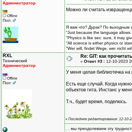
Администратор
Можно ли считать извращенц
Offline
Пол:
Я вам что? Дурак? По выходным 
"Just because the language allows y
"Physics is like sex: sure, it may g
"All science is either physics or st
"Wer will, findet Wege, wer nicht wil
RXL
Re: GIT: как прочита
Технический
«
Ответ #3 :
12-10-2023 2
Администратор
У меня целая библиотечка на 
Offline
Пол:
Есть еще случай. Когда нужн
объектов гита. Инстанс у мен
Т.ч., будет время, поделюсь.
«
Последнее редактирование: 12-10-2
... мы преодолеваем эту труднос