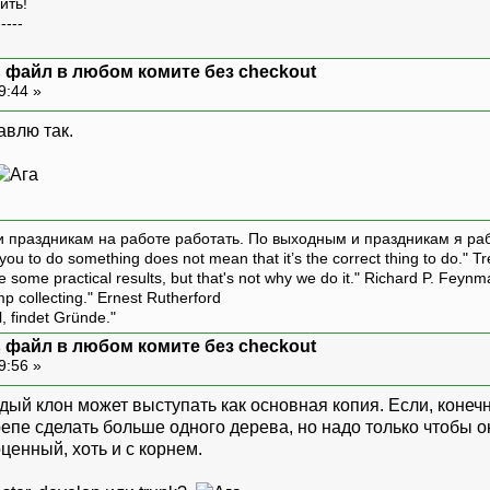
ить!
-----
ть файл в любом комите без checkout
9:44 »
авлю так.
и праздникам на работе работать. По выходным и праздникам я ра
ou to do something does not mean that it’s the correct thing to do." T
ive some practical results, but that's not why we do it." Richard P. Feyn
amp collecting." Ernest Rutherford
l, findet Gründe."
ть файл в любом комите без checkout
9:56 »
аждый клон может выступать как основная копия. Если, конеч
епе сделать больше одного дерева, но надо только чтобы он
ценный, хоть и с корнем.