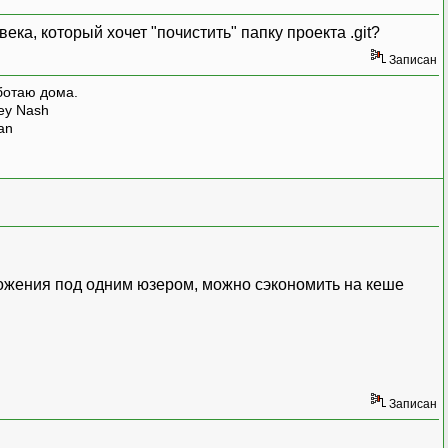
века, который хочет "почистить" папку проекта .git?
Записан
ботаю дома.
rey Nash
man
иложения под одним юзером, можно сэкономить на кеше
Записан