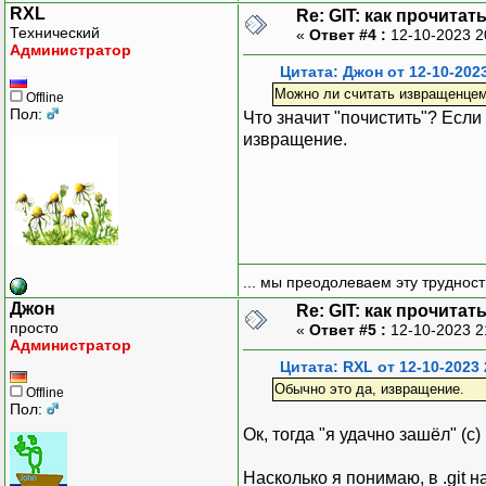
RXL
Re: GIT: как прочита
Технический
«
Ответ #4 :
12-10-2023 2
Администратор
Цитата: Джон от 12-10-202
Можно ли считать извращенце
Offline
Пол:
Что значит "почистить"? Если 
извращение.
... мы преодолеваем эту труднос
Джон
Re: GIT: как прочита
просто
«
Ответ #5 :
12-10-2023 2
Администратор
Цитата: RXL от 12-10-2023 
Обычно это да, извращение.
Offline
Пол:
Ок, тогда "я удачно зашёл" (с)
Насколько я понимаю, в .git н