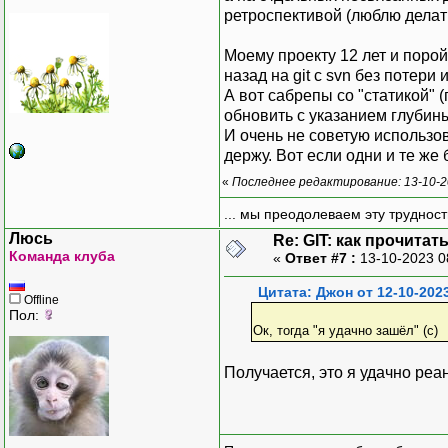
ретроспективой (люблю делать gi
Моему проекту 12 лет и порой
назад на git с svn без потери 
А вот сабрепы со "статикой" 
обновить с указанием глубины (
И очень не советую использов
держу. Вот если одни и те же
«
Последнее редактирование: 13-10-2
... мы преодолеваем эту труднос
Люсь
Re: GIT: как прочита
Команда клуба
«
Ответ #7 :
13-10-2023 0
Цитата: Джон от 12-10-202
Offline
Пол:
Ок, тогда "я удачно зашёл" (с)
Получается, это я удачно реан