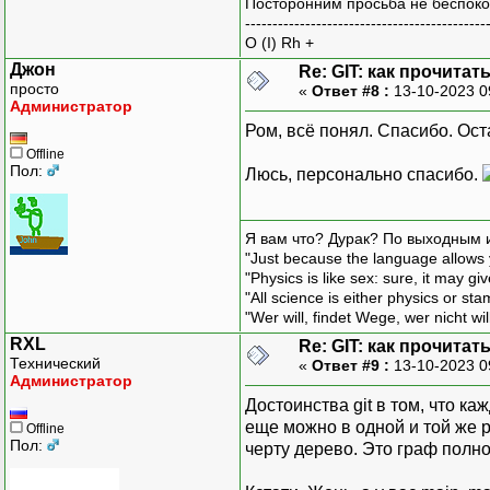
Посторонним просьба не беспоко
--------------------------------------------
O (I) Rh +
Джон
Re: GIT: как прочита
просто
«
Ответ #8 :
13-10-2023 0
Администратор
Ром, всё понял. Спасибо. Ост
Offline
Пол:
Люсь, персонально спасибо.
Я вам что? Дурак? По выходным 
"Just because the language allows y
"Physics is like sex: sure, it may g
"All science is either physics or st
"Wer will, findet Wege, wer nicht wil
RXL
Re: GIT: как прочита
Технический
«
Ответ #9 :
13-10-2023 0
Администратор
Достоинства git в том, что к
еще можно в одной и той же р
Offline
Пол:
черту дерево. Это граф полно