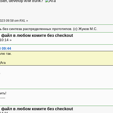
ster, develop или trunk?
023 09:58 от RXL
»
ть без синтеза распределенных прототипов. (с) Жуков М.С.
ть файл в любом комите без checkout
10:14 »
3 09:44
влю так.
)
ить!
-----
ть файл в любом комите без checkout