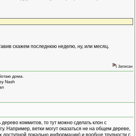
ставив скажем последнюю неделю, ну, или месяц.
Записан
ботаю дома.
rey Nash
man
дерево коммитов, то тут можно сделать клон с
гу. Например, ветки могут оказаться не на общем дереве,
ах доступной локально информации) и вообще трудности с