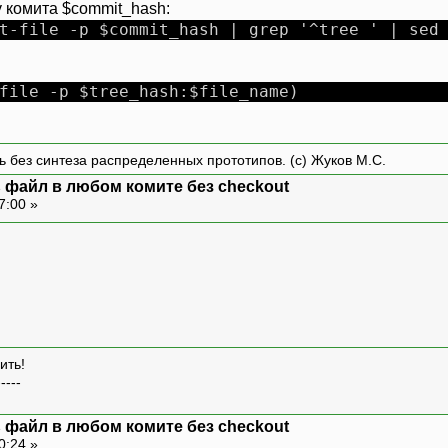
 комита $commit_hash:
t-file -p $commit_hash | grep '^tree ' | sed
file -p $tree_hash:$file_name)
ть без синтеза распределенных прототипов. (с) Жуков М.С.
ть файл в любом комите без checkout
7:00 »
ить!
-----
ть файл в любом комите без checkout
0:24 »