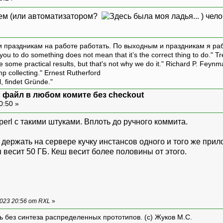
ем (или автоматизатором?
) чело
и праздникам на работе работать. По выходным и праздникам я ра
ou to do something does not mean that it’s the correct thing to do." T
ive some practical results, but that's not why we do it." Richard P. Feyn
amp collecting." Ernest Rutherford
l, findet Gründe."
ть файл в любом комите без checkout
0:50 »
perl с такими штуками. Вплоть до ручного коммита.
о держать на сервере кучку инстансов одного и того же пр
я весит 50 ГБ. Кеш весит более половины от этого.
023 20:56 от RXL
»
ть без синтеза распределенных прототипов. (с) Жуков М.С.