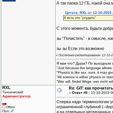
А так папка 12 ГБ, накой она
Цитата: RXL от 12-10-2023 
А есть это "ухудить"
С этого момента, будьте добр
зы "Почистить" - в смысле, н
зы зы Если это возможно
«
Последнее редактирование: 12-10-2
Я вам что? Дурак? По выходным 
"Just because the language allows y
"Physics is like sex: sure, it may g
"All science is either physics or st
"Wer will, findet Wege, wer nicht wil
RXL
Re: GIT: как прочита
Технический
«
Ответ #6 :
13-10-2023 0
Администратор
Сперва надо терминологию ус
ограниченной глубиной (--dep
Offline
Пол:
а на отдельных несвязанных д