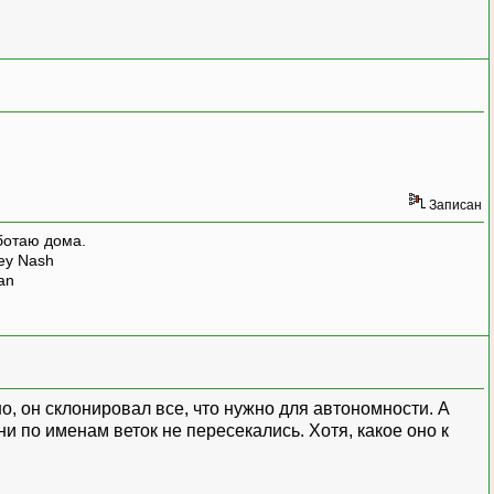
Записан
ботаю дома.
rey Nash
man
но, он склонировал все, что нужно для автономности. А
и по именам веток не пересекались. Хотя, какое оно к