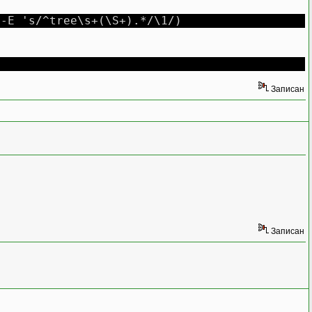
 -E 's/^tree\s+(\S+).*/\1/)
Записан
Записан