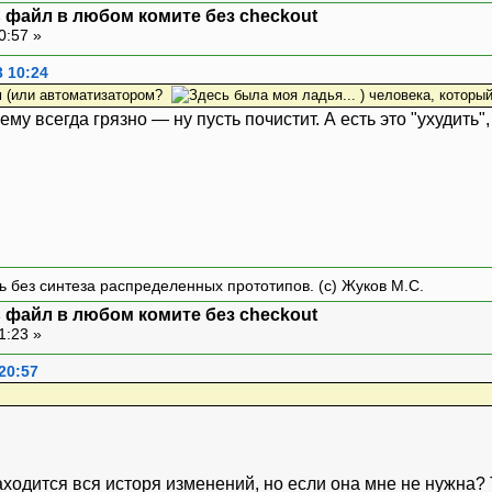
ть файл в любом комите без checkout
0:57 »
3 10:24
м (или автоматизатором?
) человека, который
ему всегда грязно — ну пусть почистит. А есть это "ухудить"
ть без синтеза распределенных прототипов. (с) Жуков М.С.
ть файл в любом комите без checkout
1:23 »
20:57
аходится вся исторя изменений, но если она мне не нужна? Т