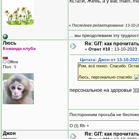
Кстати, Жень, а у вас main, ma
«
Последнее редактирование: 13-10-2
... мы преодолеваем эту труднос
Люсь
Re: GIT: как прочита
Команда клуба
«
Ответ #10 :
13-10-2023 
Цитата: Джон от 13-10-202
Offline
Ром, всё понял. Спасибо. Оста
Пол:
Люсь, персонально спасибо.
персональное на здоровье )))
Посторонним просьба не беспоко
--------------------------------------------
O (I) Rh +
Джон
Re: GIT: как прочита
просто