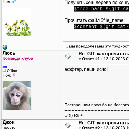
Пол:
Получить хеш дерева по хешу
$tree_hash=$(git ca
Прочитать файл $file_name:
$content=$(git cat-
... мы преодолеваем эту труднос
Люсь
Re: GIT: как прочита
Команда клуба
«
Ответ #1 :
12-10-2023 0
аффтар, пеши исчо!
Offline
Пол:
Посторонним просьба не беспоко
--------------------------------------------
O (I) Rh +
Джон
Re: GIT: как прочита
просто
«
Ответ #2 :
12-10-2023 1