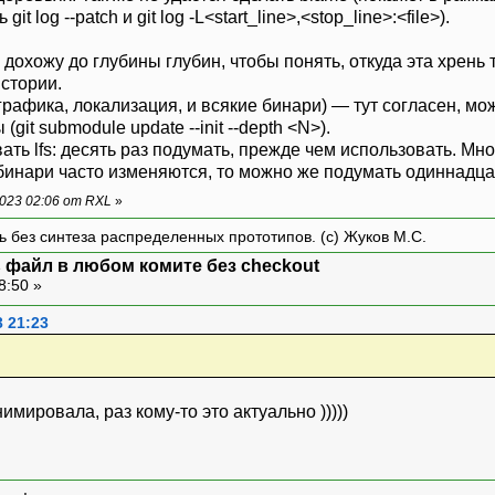
t log --patch и git log -L<start_line>,<stop_line>:<file>).
 дохожу до глубины глубин, чтобы понять, откуда эта хрень 
истории.
(графика, локализация, и всякие бинари) — тут согласен, м
git submodule update --init --depth <N>).
ать lfs: десять раз подумать, прежде чем использовать. Мно
 бинари часто изменяются, то можно же подумать одиннадца
023 02:06 от RXL
»
ть без синтеза распределенных прототипов. (с) Жуков М.С.
ть файл в любом комите без checkout
8:50 »
3 21:23
имировала, раз кому-то это актуально )))))