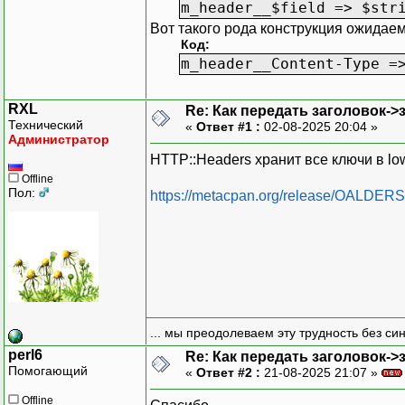
m_header__$field => $str
Вот такого рода конструкция ожидаем
Код:
m_header__Content-Type =
RXL
Re: Как передать заголовок->
Технический
«
Ответ #1 :
02-08-2025 20:04 »
Администратор
HTTP::Headers хранит все ключи в low
Offline
Пол:
https://metacpan.org/release/OALDER
... мы преодолеваем эту трудность без си
perl6
Re: Как передать заголовок->
Помогающий
«
Ответ #2 :
21-08-2025 21:07 »
Offline