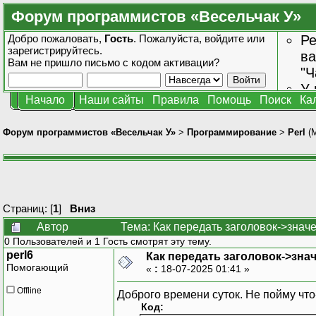
Форум программистов «Весельчак У»
Добро пожаловать,
Гость
. Пожалуйста,
войдите
или
Ре
зарегистрируйтесь
.
ва
Вам не пришло
письмо с кодом активации?
"Ч
У 
Начало
Наши сайты
Правила
Помощь
Поиск
Ка
от
зн
Форум программистов «Весельчак У»
>
Программирование
>
Perl
(
Страниц: [
1
]
Вниз
Автор
Тема: Как передать заголовок->знач
0 Пользователей и 1 Гость смотрят эту тему.
perl6
Как передать заголовок->знач
Помогающий
«
:
18-07-2025 01:41 »
Offline
Доброго времени суток. Не пойму что
Код: