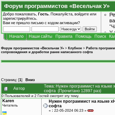
Форум программистов «Весельчак У»
Добро пожаловать,
Гость
. Пожалуйста,
войдите
или
Ре
зарегистрируйтесь
.
ва
Вам не пришло
письмо с кодом активации?
"Ч
У 
Начало
Наши сайты
Правила
Помощь
Поиск
Ка
от
зн
Форум программистов «Весельчак У»
>
Клубное
>
Работа программ
сопровождения и доработки ранее написанного софта
Страниц: [
1
]
Вниз
Тема: Нужен программист на языке
Автор
софта (Прочитано 12897 раз)
0 Пользователей и 2 Гостей смотрят эту тему.
Karen
Нужен программист на языке x
Читатель
софта
«
:
22-05-2024 06:23 »