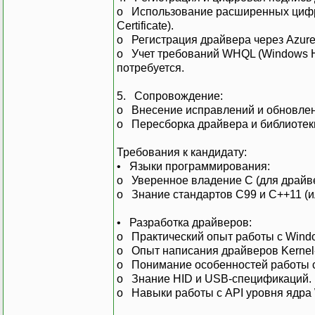
o Использование расширенных цифро
Certificate).
o Регистрация драйвера через Azure 
o Учет требований WHQL (Windows Ha
потребуется.
5. Сопровождение:
o Внесение исправлений и обновлени
o Пересборка драйвера и библиотек
Требования к кандидату:
• Языки программирования:
o Уверенное владение C (для драйве
o Знание стандартов C99 и C++11 (и
• Разработка драйверов:
o Практический опыт работы с Window
o Опыт написания драйверов Kernel
o Понимание особенностей работы с I
o Знание HID и USB-спецификаций.
o Навыки работы с API уровня ядра