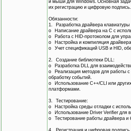
и мыши для Windows. Основная задач
их регистрацию и цифровую подпись.
Обязанности:
1. Разработка драйвера клавиатуры
o Написание драйвера на C с исполь
o Работа с HID-протоколом для упра
o Настройка и компиляция драйвера 
o Учет спецификаций USB и HID, об
2. Создание библиотеки DLL:
o Разработка DLL для взаимодействи
o Реализация методов для работы с 
обработку событий.
o Использование C++/CLI или других
платформами.
3. Тестирование:
o Настройка среды отладки с испол
o Использование Driver Verifier для
o Тестирование работы драйвера и б
4. Регистрация и цифровая подпись