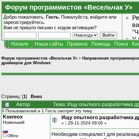
Форум программистов «Весельчак У»
Добро пожаловать,
Гость
. Пожалуйста,
войдите
или
Ре
зарегистрируйтесь
.
ва
Вам не пришло
письмо с кодом активации?
"Ч
У 
Начало
Наши сайты
Правила
Помощь
Поиск
Ка
от
зн
Форум программистов «Весельчак У»
>
Направления программиро
драйверов для Windows
Страниц: [
1
]
Вниз
Автор
Тема: Ищу опытного разработчика д
0 Пользователей и 1 Гость смотрят эту тему.
Ksereox
Ищу опытного разработчика д
Новенький
«
:
29-11-2024 09:05 »
Необходим специалист для реализац
Offline