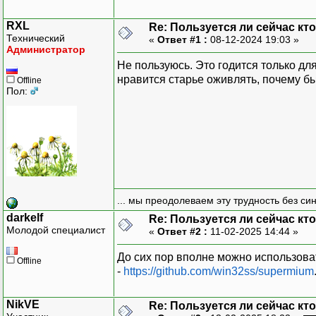
RXL
Re: Пользуется ли сейчас кт
Технический
«
Ответ #1 :
08-12-2024 19:03 »
Администратор
Не пользуюсь. Это годится только для
нравится старье оживлять, почему бы 
Offline
Пол:
... мы преодолеваем эту трудность без си
darkelf
Re: Пользуется ли сейчас кт
Молодой специалист
«
Ответ #2 :
11-02-2025 14:44 »
До сих пор вполне можно использова
Offline
-
https://github.com/win32ss/supermium
NikVE
Re: Пользуется ли сейчас кт