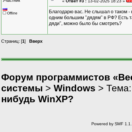
Участник
«
Ответ #3 :
13-02-2025 18:23 »
Благодарю вас. Не слышал о таком - 
Offline
одним большим "дядям" в РФ? Есть та
дяди", можно было бы смотреть?
Страниц: [
1
]
Вверх
Форум программистов «Вес
системы
>
Windows
> Тема
нибудь WinXP?
Powered by SMF 1.1.