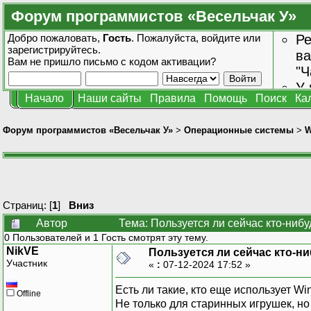
Форум программистов «Весельчак У»
Добро пожаловать,
Гость
. Пожалуйста,
войдите
или
Ре
зарегистрируйтесь
.
ва
Вам не пришло
письмо с кодом активации?
"Ч
У 
Начало
Наши сайты
Правила
Помощь
Поиск
Ка
от
зн
Форум программистов «Весельчак У»
>
Операционные системы
>
W
Страниц: [
1
]
Вниз
Автор
Тема: Пользуется ли сейчас кто-ниб
0 Пользователей и 1 Гость смотрят эту тему.
NikVE
Пользуется ли сейчас кто-н
Участник
«
:
07-12-2024 17:52 »
Есть ли такие, кто еще использует W
Offline
Не только для старинных игрушек, н