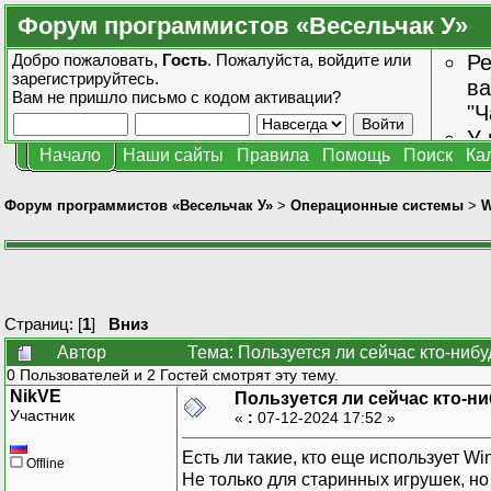
Форум программистов «Весельчак У»
Добро пожаловать,
Гость
. Пожалуйста,
войдите
или
Ре
зарегистрируйтесь
.
ва
Вам не пришло
письмо с кодом активации?
"Ч
У 
Начало
Наши сайты
Правила
Помощь
Поиск
Ка
от
зн
Форум программистов «Весельчак У»
>
Операционные системы
>
W
Страниц: [
1
]
Вниз
Автор
Тема: Пользуется ли сейчас кто-ниб
0 Пользователей и 2 Гостей смотрят эту тему.
NikVE
Пользуется ли сейчас кто-н
Участник
«
:
07-12-2024 17:52 »
Есть ли такие, кто еще использует W
Offline
Не только для старинных игрушек, н