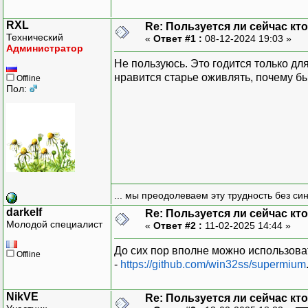
RXL
Re: Пользуется ли сейчас кт
Технический
«
Ответ #1 :
08-12-2024 19:03 »
Администратор
Не пользуюсь. Это годится только для
нравится старье оживлять, почему бы 
Offline
Пол:
... мы преодолеваем эту трудность без си
darkelf
Re: Пользуется ли сейчас кт
Молодой специалист
«
Ответ #2 :
11-02-2025 14:44 »
До сих пор вполне можно использова
Offline
-
https://github.com/win32ss/supermium
NikVE
Re: Пользуется ли сейчас кт