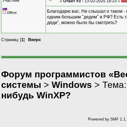
Участник
«
Ответ #3 :
13-02-2025 18:23 »
Благодарю вас. Не слышал о таком - 
Offline
одним большим "дядям" в РФ? Есть та
дяди", можно было бы смотреть?
Страниц: [
1
]
Вверх
Форум программистов «Вес
системы
>
Windows
> Тема
нибудь WinXP?
Powered by SMF 1.1.