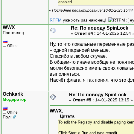
enabled.
«
Последнее редактирование: 10-01-2025 15:44 
RTFM
уже хоть раз наконец!
:[ н
WWX
Re: По поводу SpinLock
Постоялец
«
Ответ #4 :
14-01-2025 12:54 
Ну, то что локальные переменные разм
Offline
– одной параноей меньше.
Спасибо в любом случае.
В общем-то иначе вообще не понятно 
могли безопасно иметь своих локаль
выполняться.
Насчёт флага, я так понял, что это фл
Ochkarik
Re: По поводу SpinLock
Модератор
«
Ответ #5 :
14-01-2025 13:15 »
WWX
,
Offline
Цитата
Пол:
To edit the Registry and disable paging ke
Click Start > Run and type regedit.