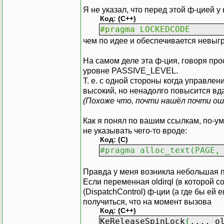
Я не указал, что перед этой ф-цией у 
Код: (C++)
#pragma LOCKEDCODE
чем по идее и обеспечивается невыгру
На самом деле эта ф-ция, говоря про
уровне PASSIVE_LEVEL.
Т. е. с одной стороны когда управл
высокий, но ненадолго повысится вд
(Похоже что, почти нашёл почти оши
Как я понял по вашим ссылкам, по-у
не указывать чего-то вроде:
Код: (C)
#pragma alloc_text(PAGE,
Правда у меня возникла небольшая 
Если переменная oldirql (в которой 
(DispatchControl) ф-ции (а где бы ей 
получиться, что на момент вызова
Код: (C++)
KeReleaseSpinLock
(
..., o