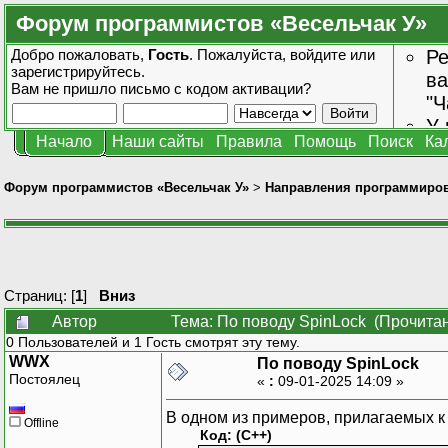
Форум программистов «Весельчак У»
Добро пожаловать,
Гость
. Пожалуйста,
войдите
или
Ре
зарегистрируйтесь
.
ва
Вам не пришло
письмо с кодом активации?
"Ч
У 
Начало
Наши сайты
Правила
Помощь
Поиск
Ка
от
зн
Форум программистов «Весельчак У»
>
Направления программиро
Страниц: [
1
]
Вниз
Автор
Тема: По поводу SpinLock (Прочитан
0 Пользователей и 1 Гость смотрят эту тему.
WWX
По поводу SpinLock
Постоялец
«
:
09-01-2025 14:09 »
В одном из примеров, прилагаемых к 
Offline
Код: (C++)