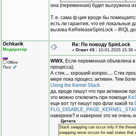
она (переменная) будет выгружена и
Т. е. сама ф-ция вроде бы помещаетс
есть ли гарантия, что её локальные 
вызова KeReleaseSpinLock – IRQL 
Ochkarik
Re: По поводу SpinLock
Модератор
«
Ответ #3 :
10-01-2025 15:38 
WWX
, Если переменная объявлена в 
Offline
процесса).
Пол:
А стек.... хороший вопрос.... Стек 
мере пока процесс активен. Тем боле
Using the Kernel Stack
да, вроде пишут что при активном про
это можно отключить при помощи
KeS
еще вот тут пишут про флаг какой то
FLG_DISABLE_PAGE_KERNEL_STA
наверное? и наверное это не очень 
Цитата
Stack swapping can occur only if the thread
swapping never occurs for wait states that 