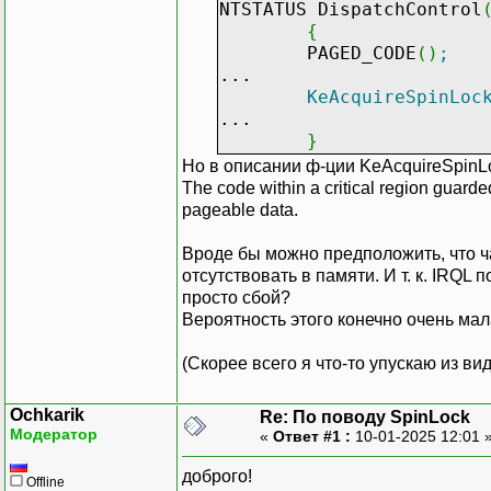
NTSTATUS DispatchControl
{
PAGED_CODE
(
)
;
...
KeAcquireSpinLoc
...
}
Но в описании ф-ции KeAcquireSpinL
The code within a critical region guard
pageable data.
Вроде бы можно предположить, что ч
отсутствовать в памяти. И т. к. IRQL
просто сбой?
Вероятность этого конечно очень мала
(Скорее всего я что-то упускаю из вид
Ochkarik
Re: По поводу SpinLock
Модератор
«
Ответ #1 :
10-01-2025 12:01 
доброго!
Offline