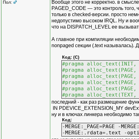
Вообще этого не корректно. в смысл
Пол:
PAGED_CODE — это контроль того, ч
только в checked-версии. просто не
недопустимо высоком IRQL. Ну и воо
что на DISPATCH_LEVEL ее вызывать
А главное при компиляции необходимо
nonpaged секции (.text называлась).
Код: (C)
#pragma alloc_text(INIT,
#pragma alloc_text(PAGE,
#pragma alloc_text(PAGE,
#pragma alloc_text(PAGE,
#pragma alloc_text(PAGE,
#pragma alloc_text(TEXT,
последний - как раз размещение фун
IN PDEVICE_EXTENSION_MY devExt) в
ну и в ключах линкера необходимо так
Код:
-MERGE:_PAGE=PAGE -MERGE
-MERGE:.rdata=.text -opt