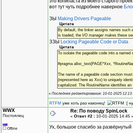
это копипаста из моего старого прое
вот тут чуть подробнее наверное
Бло
ЗЫ
Making Drivers Pageable
Цитата
By default, the linker assigns names such as
is loaded, the I/O manager makes these se
ЗЗЫ
Locking Pageable Code or Data
Цитата
To isolate the pageable code into a named se
#pragma alloc_text(PAGE*Xxx, *RoutineN
The name of a pageable code section must st
(represented here as Xxx) to uniquely identi
capitalized. The RoutineName identifies an e
«
Последнее редактирование: 10-01-2025 12:13 
RTFM
уже хоть раз наконец!
:[ н
WWX
Re: По поводу SpinLock
Постоялец
«
Ответ #2 :
10-01-2025 14:45 
Ух, большое спасибо за развёрнутый 
Offline