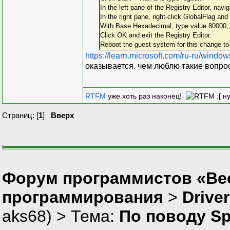
In the left pane of the Registry Editor,
In the right pane, right‐click GlobalFlag and
With Base Hexadecimal, type value 800
Click OK and exit the Registry Editor.
Reboot the guest system for this change to 
https://learn.microsoft.com/ru-ru/windo
оказывается. чем люблю такие вопро
RTFM
уже хоть раз наконец!
:[ н
Страниц: [
1
]
Вверх
Форум программистов «Вес
программирования
>
Drive
aks68
) > Тема:
По поводу Sp