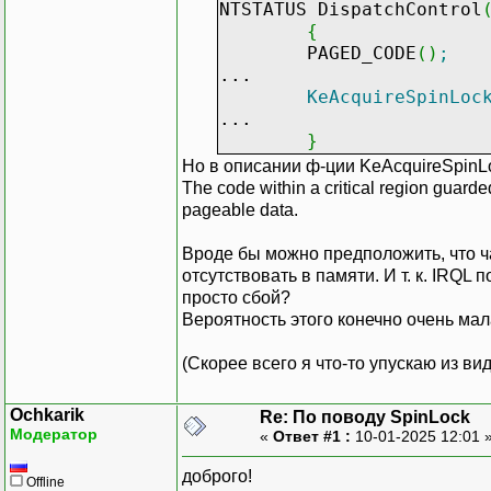
NTSTATUS DispatchControl
{
PAGED_CODE
(
)
;
...
KeAcquireSpinLoc
...
}
Но в описании ф-ции KeAcquireSpinL
The code within a critical region guard
pageable data.
Вроде бы можно предположить, что ч
отсутствовать в памяти. И т. к. IRQL
просто сбой?
Вероятность этого конечно очень мала
(Скорее всего я что-то упускаю из вид
Ochkarik
Re: По поводу SpinLock
Модератор
«
Ответ #1 :
10-01-2025 12:01 
доброго!
Offline