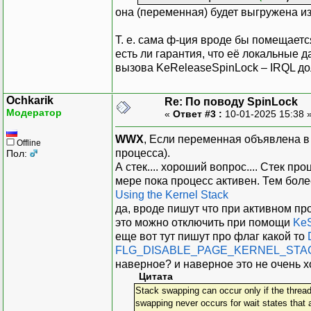
она (переменная) будет выгружена и
Т. е. сама ф-ция вроде бы помещаетс
есть ли гарантия, что её локальные 
вызова KeReleaseSpinLock – IRQL 
Ochkarik
Re: По поводу SpinLock
Модератор
«
Ответ #3 :
10-01-2025 15:38 
WWX
, Если переменная объявлена в 
Offline
процесса).
Пол:
А стек.... хороший вопрос.... Стек 
мере пока процесс активен. Тем боле
Using the Kernel Stack
да, вроде пишут что при активном про
это можно отключить при помощи
KeS
еще вот тут пишут про флаг какой то
FLG_DISABLE_PAGE_KERNEL_STA
наверное? и наверное это не очень 
Цитата
Stack swapping can occur only if the thread
swapping never occurs for wait states that 