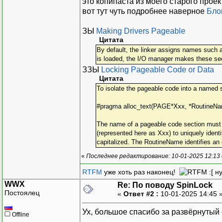
это копипаста из моего старого прое
вот тут чуть подробнее наверное
Бло
ЗЫ
Making Drivers Pageable
Цитата
By default, the linker assigns names such as
is loaded, the I/O manager makes these se
ЗЗЫ
Locking Pageable Code or Data
Цитата
To isolate the pageable code into a named se
#pragma alloc_text(PAGE*Xxx, *RoutineN
The name of a pageable code section must st
(represented here as Xxx) to uniquely identi
capitalized. The RoutineName identifies an e
«
Последнее редактирование: 10-01-2025 12:13 
RTFM
уже хоть раз наконец!
:[ н
WWX
Re: По поводу SpinLock
Постоялец
«
Ответ #2 :
10-01-2025 14:45 
Ух, большое спасибо за развёрнутый 
Offline