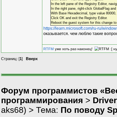
In the left pane of the Registry Editor,
In the right pane, right‐click GlobalFlag and
With Base Hexadecimal, type value 800
Click OK and exit the Registry Editor.
Reboot the guest system for this change to 
https://learn.microsoft.com/ru-ru/windo
оказывается. чем люблю такие вопро
RTFM
уже хоть раз наконец!
:[ н
Страниц: [
1
]
Вверх
Форум программистов «Вес
программирования
>
Drive
aks68
) > Тема:
По поводу Sp