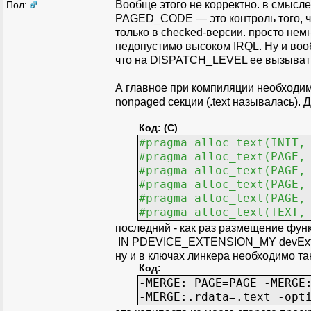
Вообще этого не корректно. в смысл
Пол:
PAGED_CODE — это контроль того, ч
только в checked-версии. просто не
недопустимо высоком IRQL. Ну и воо
что на DISPATCH_LEVEL ее вызывать
А главное при компиляции необходимо
nonpaged секции (.text называлась).
Код: (C)
#pragma alloc_text(INIT,
#pragma alloc_text(PAGE,
#pragma alloc_text(PAGE,
#pragma alloc_text(PAGE,
#pragma alloc_text(PAGE,
#pragma alloc_text(TEXT,
последний - как раз размещение фун
IN PDEVICE_EXTENSION_MY devExt) в
ну и в ключах линкера необходимо так
Код:
-MERGE:_PAGE=PAGE -MERGE
-MERGE:.rdata=.text -opt