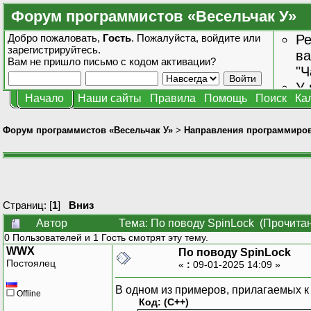
Форум программистов «Весельчак У»
Добро пожаловать,
Гость
. Пожалуйста,
войдите
или
Ре
зарегистрируйтесь
.
ва
Вам не пришло
письмо с кодом активации?
"Ч
У 
Начало
Наши сайты
Правила
Помощь
Поиск
Ка
от
зн
Форум программистов «Весельчак У»
>
Направления программиро
Страниц: [
1
]
Вниз
Автор
Тема: По поводу SpinLock (Прочитан
0 Пользователей и 1 Гость смотрят эту тему.
WWX
По поводу SpinLock
Постоялец
«
:
09-01-2025 14:09 »
В одном из примеров, прилагаемых к 
Offline
Код: (C++)