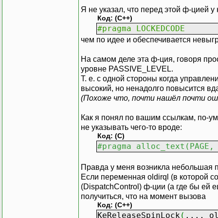
Я не указал, что перед этой ф-цией у 
Код: (C++)
#pragma LOCKEDCODE
чем по идее и обеспечивается невыгру
На самом деле эта ф-ция, говоря про
уровне PASSIVE_LEVEL.
Т. е. с одной стороны когда управл
высокий, но ненадолго повысится вд
(Похоже что, почти нашёл почти оши
Как я понял по вашим ссылкам, по-у
не указывать чего-то вроде:
Код: (C)
#pragma alloc_text(PAGE,
Правда у меня возникла небольшая 
Если переменная oldirql (в которой 
(DispatchControl) ф-ции (а где бы ей 
получиться, что на момент вызова
Код: (C++)
KeReleaseSpinLock
(
..., o