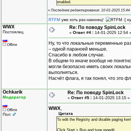
enabled.
«
Последнее редактирование: 10-01-2025 15:44 
RTFM
уже хоть раз наконец!
:[ н
WWX
Re: По поводу SpinLock
Постоялец
«
Ответ #4 :
14-01-2025 12:54 
Ну, то что локальные переменные разм
Offline
– одной параноей меньше.
Спасибо в любом случае.
В общем-то иначе вообще не понятно 
могли безопасно иметь своих локаль
выполняться.
Насчёт флага, я так понял, что это фл
Ochkarik
Re: По поводу SpinLock
Модератор
«
Ответ #5 :
14-01-2025 13:15 »
WWX
,
Offline
Цитата
Пол:
To edit the Registry and disable paging ke
Click Start > Run and type regedit.