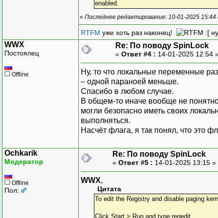
enabled.
«
Последнее редактирование: 10-01-2025 15:44 
RTFM
уже хоть раз наконец!
:[ н
WWX
Re: По поводу SpinLock
Постоялец
«
Ответ #4 :
14-01-2025 12:54 
Ну, то что локальные переменные разм
Offline
– одной параноей меньше.
Спасибо в любом случае.
В общем-то иначе вообще не понятно 
могли безопасно иметь своих локаль
выполняться.
Насчёт флага, я так понял, что это фл
Ochkarik
Re: По поводу SpinLock
Модератор
«
Ответ #5 :
14-01-2025 13:15 »
WWX
,
Offline
Цитата
Пол:
To edit the Registry and disable paging ke
Click Start > Run and type regedit.