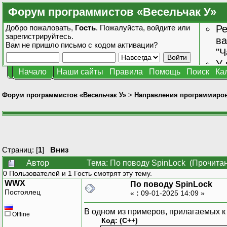
Форум программистов «Весельчак У»
Добро пожаловать,
Гость
. Пожалуйста,
войдите
или
Ре
зарегистрируйтесь
.
ва
Вам не пришло
письмо с кодом активации?
"Ч
У 
Начало
Наши сайты
Правила
Помощь
Поиск
Ка
от
зн
Форум программистов «Весельчак У»
>
Направления программиро
Страниц: [
1
]
Вниз
Автор
Тема: По поводу SpinLock (Прочитан
0 Пользователей и 1 Гость смотрят эту тему.
WWX
По поводу SpinLock
Постоялец
«
:
09-01-2025 14:09 »
В одном из примеров, прилагаемых к 
Offline
Код: (C++)