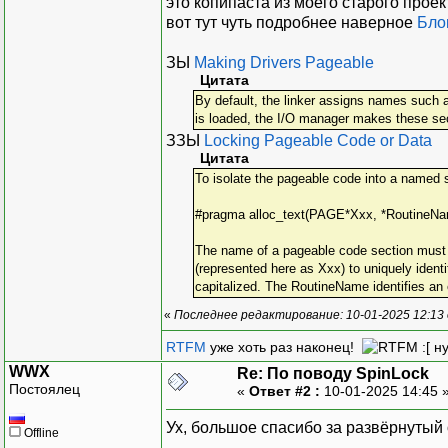
это копипаста из моего старого прое
вот тут чуть подробнее наверное
Бло
ЗЫ
Making Drivers Pageable
Цитата
By default, the linker assigns names such as
is loaded, the I/O manager makes these se
ЗЗЫ
Locking Pageable Code or Data
Цитата
To isolate the pageable code into a named se
#pragma alloc_text(PAGE*Xxx, *RoutineN
The name of a pageable code section must st
(represented here as Xxx) to uniquely identi
capitalized. The RoutineName identifies an e
«
Последнее редактирование: 10-01-2025 12:13 
RTFM
уже хоть раз наконец!
:[ н
WWX
Re: По поводу SpinLock
Постоялец
«
Ответ #2 :
10-01-2025 14:45 
Ух, большое спасибо за развёрнутый 
Offline