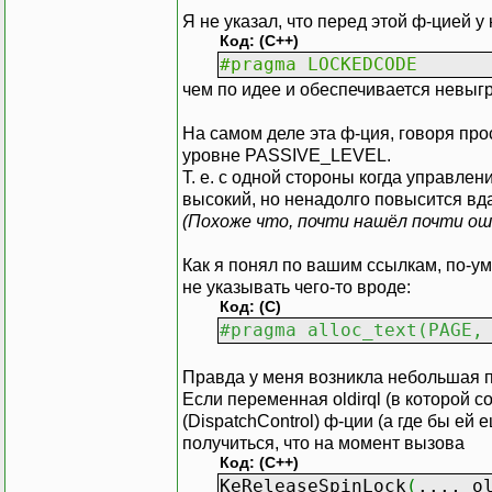
Я не указал, что перед этой ф-цией у 
Код: (C++)
#pragma LOCKEDCODE
чем по идее и обеспечивается невыгру
На самом деле эта ф-ция, говоря про
уровне PASSIVE_LEVEL.
Т. е. с одной стороны когда управл
высокий, но ненадолго повысится вд
(Похоже что, почти нашёл почти оши
Как я понял по вашим ссылкам, по-у
не указывать чего-то вроде:
Код: (C)
#pragma alloc_text(PAGE,
Правда у меня возникла небольшая 
Если переменная oldirql (в которой 
(DispatchControl) ф-ции (а где бы ей 
получиться, что на момент вызова
Код: (C++)
KeReleaseSpinLock
(
..., o