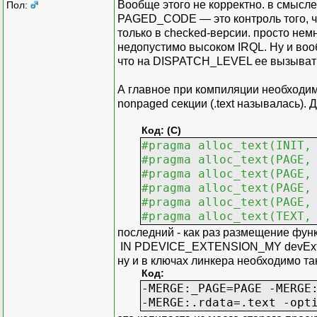
Вообще этого не корректно. в смысл
Пол:
PAGED_CODE — это контроль того, ч
только в checked-версии. просто не
недопустимо высоком IRQL. Ну и воо
что на DISPATCH_LEVEL ее вызывать
А главное при компиляции необходимо
nonpaged секции (.text называлась).
Код: (C)
#pragma alloc_text(INIT,
#pragma alloc_text(PAGE,
#pragma alloc_text(PAGE,
#pragma alloc_text(PAGE,
#pragma alloc_text(PAGE,
#pragma alloc_text(TEXT,
последний - как раз размещение фун
IN PDEVICE_EXTENSION_MY devExt) в
ну и в ключах линкера необходимо так
Код:
-MERGE:_PAGE=PAGE -MERGE
-MERGE:.rdata=.text -opt