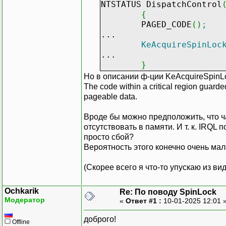
NTSTATUS DispatchControl
{
PAGED_CODE
(
)
;
...
KeAcquireSpinLoc
...
}
Но в описании ф-ции KeAcquireSpinL
The code within a critical region guard
pageable data.
Вроде бы можно предположить, что ч
отсутствовать в памяти. И т. к. IRQL
просто сбой?
Вероятность этого конечно очень мала
(Скорее всего я что-то упускаю из вид
Ochkarik
Re: По поводу SpinLock
Модератор
«
Ответ #1 :
10-01-2025 12:01 
доброго!
Offline