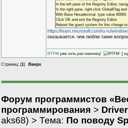
In the left pane of the Registry Editor,
In the right pane, right‐click GlobalFlag and
With Base Hexadecimal, type value 800
Click OK and exit the Registry Editor.
Reboot the guest system for this change to 
https://learn.microsoft.com/ru-ru/windo
оказывается. чем люблю такие вопро
RTFM
уже хоть раз наконец!
:[ н
Страниц: [
1
]
Вверх
Форум программистов «Вес
программирования
>
Drive
aks68
) > Тема:
По поводу Sp