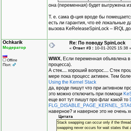
она (переменная) будет выгружена и
Т. е. сама ф-ция вроде бы помещаетс
есть ли гарантия, что её локальные 
вызова KeReleaseSpinLock – IRQL 
Ochkarik
Re: По поводу SpinLock
Модератор
«
Ответ #3 :
10-01-2025 15:38 
WWX
, Если переменная объявлена в 
Offline
процесса).
Пол:
А стек.... хороший вопрос.... Стек 
мере пока процесс активен. Тем боле
Using the Kernel Stack
да, вроде пишут что при активном про
это можно отключить при помощи
KeS
еще вот тут пишут про флаг какой то
FLG_DISABLE_PAGE_KERNEL_STA
наверное? и наверное это не очень 
Цитата
Stack swapping can occur only if the thread
swapping never occurs for wait states that 