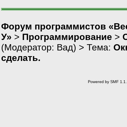
//эта часть делает окно 
CRect rect;
GetClientRect(&r
CRgn rgn;
Форум программистов «Ве
rgn.CreateEllipt
У»
>
Программирование
>
SetWindowRgn(rgn
(Модератор:
Вад
) > Тема:
Ок
//эта должна делать кноп
// Привязываем в
сделать.
CButton* pButton
if (pButton)
{
m_btnCus
}
Powered by SMF 1.1.