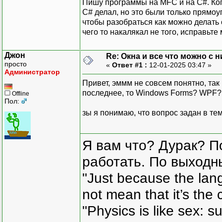
Пишу программы на MFC и на С#. Когд
С# делал, но это были только прямоу
чтобы разобраться как можно делать 
чего то накалякал не того, исправьте
Джон
Re: Окна и все что можно с 
просто
«
Ответ #1 :
12-01-2025 03:47 »
Администратор
Привет, эммм не совсем понятно, так
последнее, то Windows Forms? WPF?
Offline
Пол:
зы я понимаю, что вопрос задан в те
Я вам что? Дурак? П
работать. По выходн
"Just because the lan
not mean that it’s the 
"Physics is like sex: s