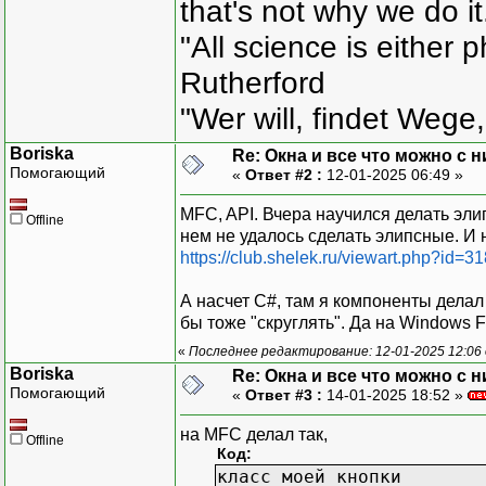
that's not why we do i
"All science is either 
Rutherford
"Wer will, findet Wege,
Boriska
Re: Окна и все что можно с 
Помогающий
«
Ответ #2 :
12-01-2025 06:49 »
MFC, API. Вчера научился делать эли
Offline
нем не удалось сделать элипсные. И 
https://club.shelek.ru/viewart.php?id=
А насчет C#, там я компоненты делал
бы тоже "скруглять". Да на Windows F
«
Последнее редактирование: 12-01-2025 12:06 
Boriska
Re: Окна и все что можно с 
Помогающий
«
Ответ #3 :
14-01-2025 18:52 »
на MFC делал так,
Offline
Код:
класс моей кнопки