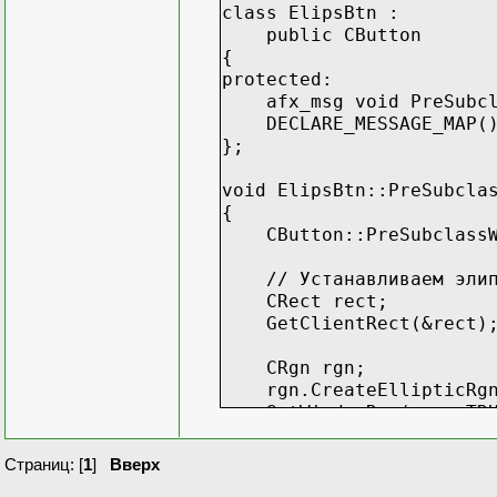
class ElipsBtn :
public CButton
{
protected:
afx_msg void PreSubcla
DECLARE_MESSAGE_MAP(
};
void ElipsBtn::PreSubcla
{
CButton::PreSubclassW
// Устанавливаем элипт
CRect rect;
GetClientRect(&rect)
CRgn rgn;
rgn.CreateEllipticRgn(0
SetWindowRgn(rgn, TRU
}
Страниц: [
1
]
Вверх
//код вставленный в BOOL