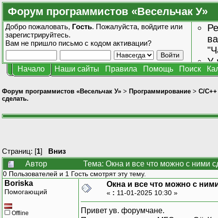
Форум программистов «Весельчак У»
Добро пожаловать,
Гость
. Пожалуйста,
войдите
или
Ре
зарегистрируйтесь
.
ва
Вам не пришло
письмо с кодом активации?
"Ч
У 
Начало
Наши сайты
Правила
Помощь
Поиск
Ка
от
зн
Форум программистов «Весельчак У»
>
Программирование
>
C/C++
сделать.
Страниц: [
1
]
Вниз
Автор
Тема: Окна и все что можно с ними с
0 Пользователей и 1 Гость смотрят эту тему.
Boriska
Окна и все что можно с ними
Помогающий
«
:
11-01-2025 10:30 »
Привет ув. форумчане.
Offline