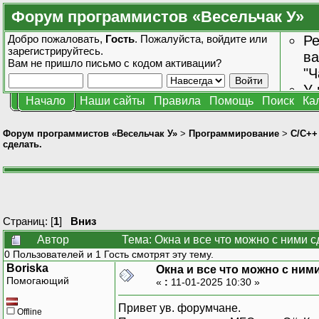
Форум программистов «Весельчак У»
Добро пожаловать,
Гость
. Пожалуйста,
войдите
или
Ре
зарегистрируйтесь
.
ва
Вам не пришло
письмо с кодом активации?
"Ч
У 
Начало
Наши сайты
Правила
Помощь
Поиск
Ка
от
зн
Форум программистов «Весельчак У»
>
Программирование
>
C/C++
сделать.
Страниц: [
1
]
Вниз
Автор
Тема: Окна и все что можно с ними с
0 Пользователей и 1 Гость смотрят эту тему.
Boriska
Окна и все что можно с ними
Помогающий
«
:
11-01-2025 10:30 »
Привет ув. форумчане.
Offline