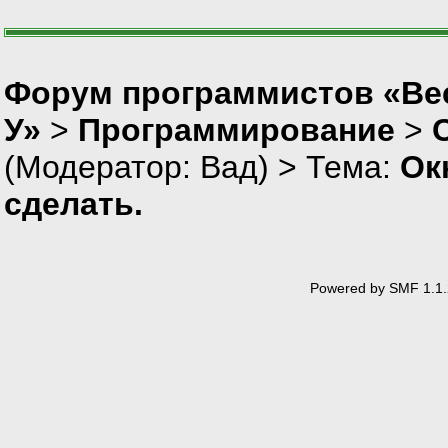
//эта часть делает окно 
CRect rect;
GetClientRect(&r
CRgn rgn;
Форум программистов «Ве
rgn.CreateEllipt
У»
>
Программирование
>
SetWindowRgn(rgn
(Модератор:
Вад
) > Тема:
Ок
//эта должна делать кноп
// Привязываем в
сделать.
CButton* pButton
if (pButton)
{
m_btnCus
}
Powered by SMF 1.1.