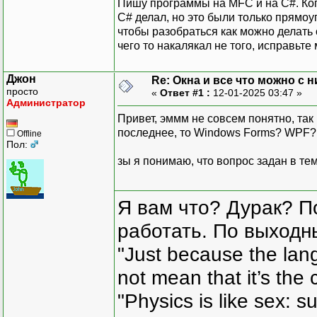
Пишу программы на MFC и на С#. Когд
С# делал, но это были только прямоу
чтобы разобраться как можно делать 
чего то накалякал не того, исправьте
Джон
Re: Окна и все что можно с 
просто
«
Ответ #1 :
12-01-2025 03:47 »
Администратор
Привет, эммм не совсем понятно, так
последнее, то Windows Forms? WPF?
Offline
Пол:
зы я понимаю, что вопрос задан в те
Я вам что? Дурак? П
работать. По выходн
"Just because the lan
not mean that it’s the 
"Physics is like sex: s