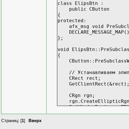
class ElipsBtn :
public CButton
{
protected:
afx_msg void PreSubcla
DECLARE_MESSAGE_MAP(
};
void ElipsBtn::PreSubcla
{
CButton::PreSubclassW
// Устанавливаем элипт
CRect rect;
GetClientRect(&rect)
CRgn rgn;
rgn.CreateEllipticRgn(0
SetWindowRgn(rgn, TRU
}
Страниц: [
1
]
Вверх
//код вставленный в BOOL