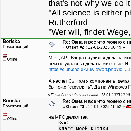
that's not why we do i
"All science is either 
Rutherford
"Wer will, findet Wege,
Boriska
Re: Окна и все что можно с 
Помогающий
«
Ответ #2 :
12-01-2025 06:49 »
MFC, API. Вчера научился делать эли
Offline
нем не удалось сделать элипсные. И 
https://club.shelek.ru/viewart.php?id=
А насчет C#, там я компоненты делал
бы тоже "скруглять". Да на Windows F
«
Последнее редактирование: 12-01-2025 12:06 
Boriska
Re: Окна и все что можно с 
Помогающий
«
Ответ #3 :
14-01-2025 18:52 »
на MFC делал так,
Offline
Код:
класс моей кнопки