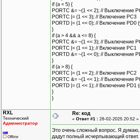
if (a < 5) {
PORTC &= ~(1 << 2); // Выключение 
PORTC |= (1 << 3); // Включение PC3
PORTD |= (1 << 0); // Включение PD0
}
if (a > 4 && a <= 8) {
PORTC &= ~(1 << 3); // Выключение 
PORTC |= (1 << 1); // Включение PC1
PORTD &= ~(1 << 0); // Выключение 
}
if (a > 8) {
PORTC |= (1 << 2); // Включение PC2
PORTC &= ~(1 << 1); // Выключение 
PORTD |= (1 << 1); // Включение PD1
}
}
RXL
Re: код
Технический
«
Ответ #1 :
28-02-2025 20:52 »
Администратор
Это очень сложный вопрос. Я думаю,
дадут полный исчерпывающий ответ.
Offline