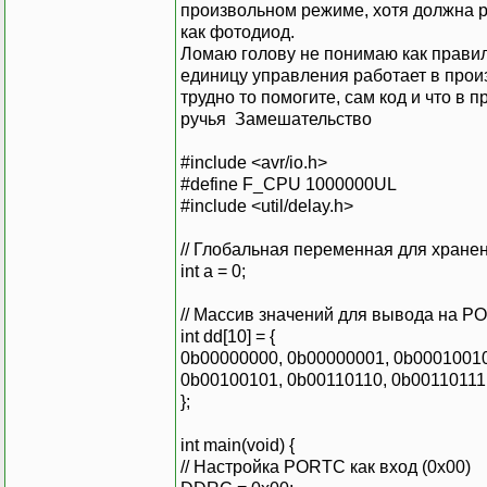
произвольном режиме, хотя должна р
как фотодиод.
Ломаю голову не понимаю как правиль
единицу управления работает в прои
трудно то помогите, сам код и что в 
ручья Замешательство
#include <avr/io.h>
#define F_CPU 1000000UL
#include <util/delay.h>
// Глобальная переменная для хране
int a = 0;
// Массив значений для вывода на P
int dd[10] = {
0b00000000, 0b00000001, 0b00010010
0b00100101, 0b00110110, 0b00110111
};
int main(void) {
// Настройка PORTC как вход (0x00)