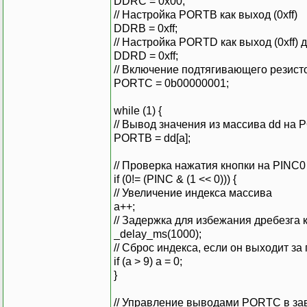
DDRC = 0x00;
// Настройка PORTB как выход (0xff)
DDRB = 0xff;
// Настройка PORTD как выход (0xff)
DDRD = 0xff;
// Включение подтягивающего резист
PORTC = 0b00000001;
while (1) {
// Вывод значения из массива dd на
PORTB = dd[a];
// Проверка нажатия кнопки на PINC0
if (0!= (PINC & (1 << 0))) {
// Увеличение индекса массива
a++;
// Задержка для избежания дребезга 
_delay_ms(1000);
// Сброс индекса, если он выходит з
if (a > 9) a = 0;
}
// Управление выводами PORTC в зав