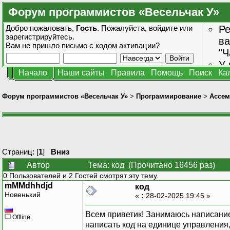
Форум программистов «Весельчак У»
Добро пожаловать,
Гость
. Пожалуйста,
войдите
или
Ре
зарегистрируйтесь
.
ва
Вам не пришло
письмо с кодом активации?
"Ч
У 
Начало
Наши сайты
Правила
Помощь
Поиск
Ка
от
зн
Форум программистов «Весельчак У»
>
Программирование
>
Ассем
Страниц: [
1
]
Вниз
Автор
Тема: код (Прочитано 16456 раз)
0 Пользователей и 2 Гостей смотрят эту тему.
mMMdhhdjd
код
Новенький
«
:
28-02-2025 19:45 »
Всем приветик! Занимаюсь написание
Offline
написать код на единице управления,