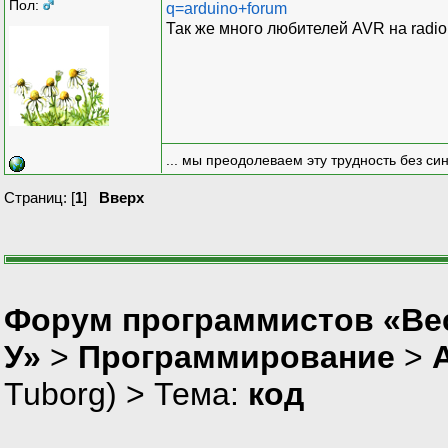
Пол:
q=arduino+forum
Так же много любителей AVR на radiok
... мы преодолеваем эту трудность без си
Страниц: [
1
]
Вверх
Форум программистов «Ве
У»
>
Программирование
>
Tuborg
) > Тема:
код