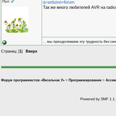
Пол:
q=arduino+forum
Так же много любителей AVR на radiok
... мы преодолеваем эту трудность без си
Страниц: [
1
]
Вверх
Форум программистов «Весельчак У»
>
Программирование
>
Ассем
Powered by SMF 1.1.