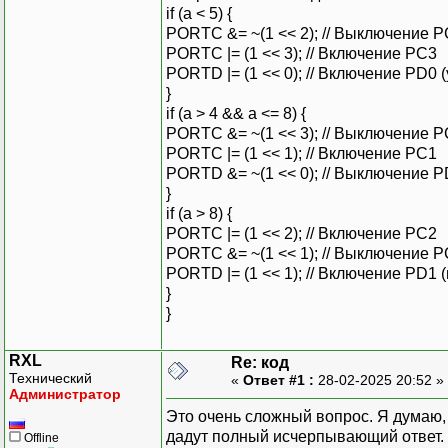
if (a < 5) {
PORTC &= ~(1 << 2); // Выключение 
PORTC |= (1 << 3); // Включение PC3
PORTD |= (1 << 0); // Включение PD0
}
if (a > 4 && a <= 8) {
PORTC &= ~(1 << 3); // Выключение 
PORTC |= (1 << 1); // Включение PC1
PORTD &= ~(1 << 0); // Выключение 
}
if (a > 8) {
PORTC |= (1 << 2); // Включение PC2
PORTC &= ~(1 << 1); // Выключение 
PORTD |= (1 << 1); // Включение PD1
}
}
RXL
Re: код
Технический
«
Ответ #1 :
28-02-2025 20:52 »
Администратор
Это очень сложный вопрос. Я думаю,
дадут полный исчерпывающий ответ.
Offline