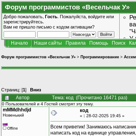
Форум программистов «Весельчак У»
Добро пожаловать,
Гость
. Пожалуйста,
войдите
или
Ре
зарегистрируйтесь
.
ва
Вам не пришло
письмо с кодом активации?
"Ч
У 
Начало
Наши сайты
Правила
Помощь
Поиск
Ка
от
зн
Форум программистов «Весельчак У»
>
Программирование
>
Ассем
Страниц: [
1
]
Вниз
Автор
Тема: код (Прочитано 16471 раз)
0 Пользователей и 4 Гостей смотрят эту тему.
mMMdhhdjd
код
Новенький
«
:
28-02-2025 19:45 »
Всем приветик! Занимаюсь написание
Offline
написать код на единице управления,