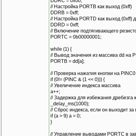
DDRC = 0x00;
// Настройка PORTB как выход (0xff)
DDRB = 0xff;
// Настройка PORTD как выход (0xff)
DDRD = 0xff;
// Включение подтягивающего резист
PORTC = 0b00000001;
while (1) {
// Вывод значения из массива dd на
PORTB = dd[a];
// Проверка нажатия кнопки на PINC0
if (0!= (PINC & (1 << 0))) {
// Увеличение индекса массива
a++;
// Задержка для избежания дребезга 
_delay_ms(1000);
// Сброс индекса, если он выходит з
if (a > 9) a = 0;
}
// Управление выводами PORTC в зав