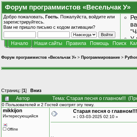
Форум программистов «Весельчак У»
Добро пожаловать,
Гость
. Пожалуйста,
войдите
или
Ре
зарегистрируйтесь
.
ва
Вам не пришло
письмо с кодом активации?
"Ч
У 
Начало
Наши сайты
Правила
Помощь
Поиск
Ка
от
зн
Форум программистов «Весельчак У»
>
Программирование
>
Pytho
Страниц: [
1
]
Вниз
Автор
Тема: Старая песня о главном!!! (Пр
0 Пользователей и 2 Гостей смотрят эту тему.
mikkijon
Старая песня о главном!!!
Интересующийся
«
:
03-03-2025 02:10 »
Offline