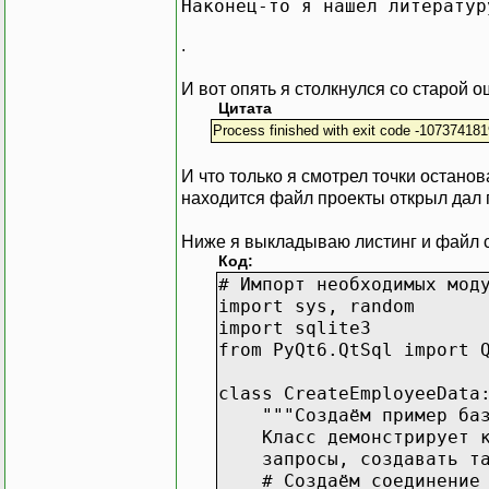
Наконец-то я нашел литератур
.
И вот опять я столкнулся со старой ош
Цитата
Process finished with exit code -10737418
И что только я смотрел точки останова
находится файл проекты открыл дал 
Ниже я выкладываю листинг и файл 
Код:
# Импорт необходимых мод
import sys, random
import sqlite3
from PyQt6.QtSql import 
class CreateEmployeeData
"""Создаём пример базы
Класс демонстрирует как
запросы, создавать табл
# Создаём соединение с