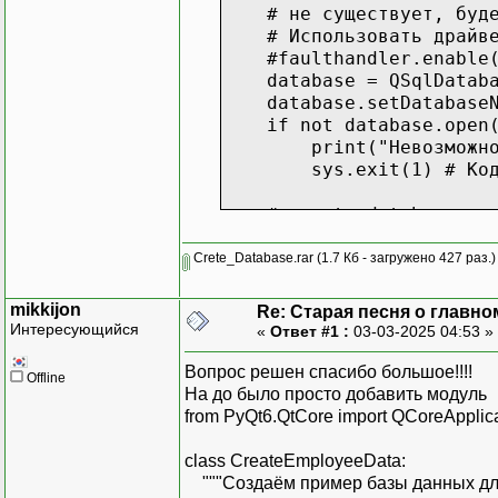
# не существует, будет
# Использовать драйвер
#faulthandler.enable
database = QSqlDatabas
database.setDatabaseNa
if not database.open(
print("Невозможно отк
sys.exit(1) # Код ош
# create database
query = QSqlQuery()
# Стирание содержимого
Crete_Database.rar
(1.7 Кб - загружено 427 раз.)
query.exec("DROP TABLE
query.exec("DROP TABLE
mikkijon
Re: Старая песня о главном
Интересующийся
«
Ответ #1 :
03-03-2025 04:53 »
query.exec("""CREATE T
id INTEGER PRIMARY KE
Вопрос решен спасибо большое!!!!
Offline
employee_id INTEGER
На до было просто добавить модуль
first_name VARCHAR(
from PyQt6.QtCore import QCoreApplic
last_name VARCHAR(3
email VARCHAR(40) N
class CreateEmployeeData:
department VARCHAR(
"""Создаём пример базы данных дл