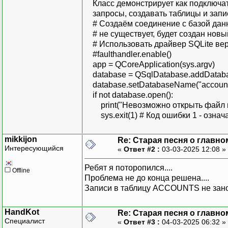
country_id VARCHAR(20
Класс демонстрирует как подключать
запросы, создавать таблицы и запис
# Позиционная привязка 
# Создаём соединение с базой данн
query.prepare("""INSER
# не существует, будет создан новы
amployee_id, firs
# Использовать драйвер SQLite вер
email, departmen
#faulthandler.enable()
VALUES (?, ?, ?,
app = QCoreApplication(sys.argv)
first_name = ["Emma", 
database = QSqlDatabase.addDatab
"Mia", "Charlotte
database.setDatabaseName("account
"Valorie", "Tees
if not database.open():
"Noah", "William
print("Невозможно открыть файл и
"Benjamin", "Maso
sys.exit(1) # Код ошибки 1 - означ
"Lucas", "Mi
last_name = ["Smith", "
mikkijon
Re: Старая песня о главном
"Jones", "Miller"
Интересующийся
«
Ответ #2 :
03-03-2025 12:08 »
"Martinez", "Herna
"Wilson", "Anders
Ребят я поторопился....
Offline
"Moore", "Jackso
Проблема не до конца решена....
"Perez", "Thompso
Записи в таблицу ACCOUNTS не занос
# Создайте данные для 
HandKot
Re: Старая песня о главном
employee_ids = random
Специалист
«
Ответ #3 :
04-03-2025 06:32 »
range(1000, 2500), l