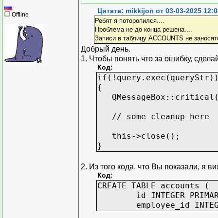
countries = {"USA":1, 
Цитата: mikkijon от 03-03-2025 12:0
Offline
"France":4, "Unit
Ребят я поторопился....
Проблема не до конца решена....
country_names = list(c
Записи в таблицу ACCOUNTS не заносятся
country_codes = list(c
Добрый день.
departments = ["Product
1. Чтобы понять что за ошибку, сдела
"Finance", "Engi
Код:
if(!query.exec(queryStr)
for f_name in first_n
{
l_name = last_name
QMessageBox::critical(t
email = (l_name + f_n
country_id = random.
// some cleanup here
dept = random.choic
employee_id = emplo
this->close();
query.addBindValue(
}
query.addBindValue
query.addBindValue
2. Из того кода, что Вы показали, я в
query.addBindValue
Код:
query.addBindValue
CREATE TABLE accounts (
query.addBindValue(
id INTEGER PRIMARY KE
query.exec()
employee_id INTEGER
# создайте данные для 