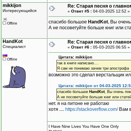
mikkijon
Re: Старая песня о главном
Интересующийся
«
Ответ #5 :
04-03-2025 12:52 »
спасибо большое
HandKot
, Вы очен
Offline
А не посоветуйте больше книг или ст
HandKot
Re: Старая песня о главном
Специалист
«
Ответ #6 :
05-03-2025 06:55 »
Цитата: mikkijon
Offline
так в книге написано....
Я сам не понимаю зачем три апострофа
возможно это сделал верстальщик ил
Цитата: mikkijon от 04-03-2025 12:5
спасибо большое
HandKot
, Вы очень по
А не посоветуйте больше книг или стате
нет. я на питоне не работаю
хотя ....
https://stackoverflow.com/
Вам в
I Have Nine Lives You Have One Only