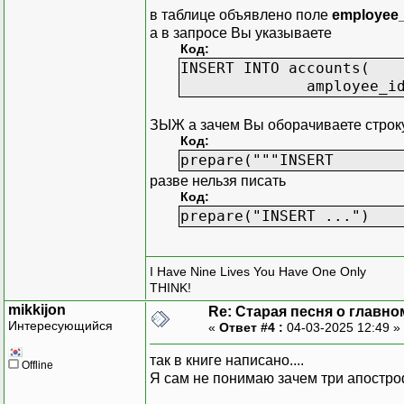
country_query = QSqlQ
в таблице объявлено поле
employee_
country_query.exec("""
а в запросе Вы указываете
id INTEGER PRIMARY KEY
Код:
country VARCHAR(20) NO
INSERT INTO accounts(
amployee_id
country_query.prepar
"""INSERT INTO countr
ЗЫЖ а зачем Вы оборачиваете строку
Код:
for name in country_n
prepare("""INSERT
country_query.addBi
разве нельзя писать
country_query.exe
Код:
prepare("INSERT ...")
print("[NFO] Database 
if __name__ == '__main__
I Have Nine Lives You Have One Only
CreateEmployeeData()
THINK!
sys.exit(0)
mikkijon
Re: Старая песня о главном
Интересующийся
«
Ответ #4 :
04-03-2025 12:49 »
так в книге написано....
Offline
Я сам не понимаю зачем три апостр