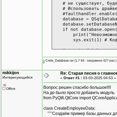
# не существует, будет
# Использовать драйвер
#faulthandler.enable
database = QSqlDatabas
database.setDatabaseNa
if not database.open(
print("Невозможно отк
sys.exit(1) # Код ош
# create database
query = QSqlQuery()
# Стирание содержимого
Crete_Database.rar
(1.7 Кб - загружено 427 раз.)
query.exec("DROP TABLE
query.exec("DROP TABLE
mikkijon
Re: Старая песня о главном
Интересующийся
«
Ответ #1 :
03-03-2025 04:53 »
query.exec("""CREATE T
id INTEGER PRIMARY KE
Вопрос решен спасибо большое!!!!
Offline
employee_id INTEGER
На до было просто добавить модуль
first_name VARCHAR(
from PyQt6.QtCore import QCoreApplic
last_name VARCHAR(3
email VARCHAR(40) N
class CreateEmployeeData:
department VARCHAR(
"""Создаём пример базы данных дл