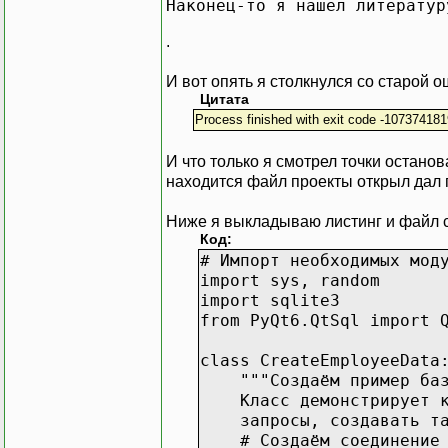
Наконец-то я нашел литератур
.
И вот опять я столкнулся со старой ош
Цитата
Process finished with exit code -10737418
И что только я смотрел точки останова
находится файл проекты открыл дал 
Ниже я выкладываю листинг и файл 
Код:
# Импорт необходимых мод
import sys, random
import sqlite3
from PyQt6.QtSql import 
class CreateEmployeeData
"""Создаём пример базы
Класс демонстрирует как
запросы, создавать табл
# Создаём соединение с