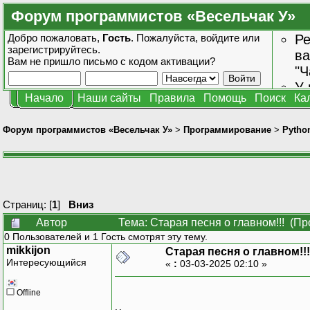
Форум программистов «Весельчак У»
Добро пожаловать,
Гость
. Пожалуйста,
войдите
или
Ре
зарегистрируйтесь
.
ва
Вам не пришло
письмо с кодом активации?
"Ч
У 
Начало
Наши сайты
Правила
Помощь
Поиск
Ка
от
зн
Форум программистов «Весельчак У»
>
Программирование
>
Pytho
Страниц: [
1
]
Вниз
Автор
Тема: Старая песня о главном!!! (Пр
0 Пользователей и 1 Гость смотрят эту тему.
mikkijon
Старая песня о главном!!!
Интересующийся
«
:
03-03-2025 02:10 »
Offline