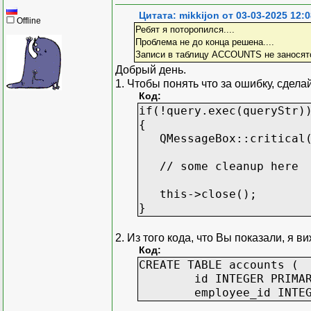
countries = {"USA":1, 
Цитата: mikkijon от 03-03-2025 12:0
Offline
"France":4, "Unit
Ребят я поторопился....
Проблема не до конца решена....
country_names = list(c
Записи в таблицу ACCOUNTS не заносятся
country_codes = list(c
Добрый день.
departments = ["Product
1. Чтобы понять что за ошибку, сдела
"Finance", "Engi
Код:
if(!query.exec(queryStr)
for f_name in first_n
{
l_name = last_name
QMessageBox::critical(t
email = (l_name + f_n
country_id = random.
// some cleanup here
dept = random.choic
employee_id = emplo
this->close();
query.addBindValue(
}
query.addBindValue
query.addBindValue
2. Из того кода, что Вы показали, я в
query.addBindValue
Код:
query.addBindValue
CREATE TABLE accounts (
query.addBindValue(
id INTEGER PRIMARY KE
query.exec()
employee_id INTEGER
# создайте данные для 