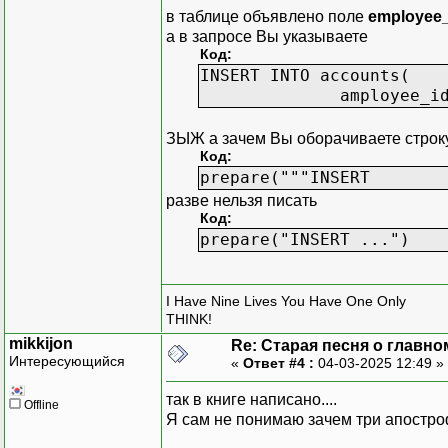
country_query = QSqlQ
в таблице объявлено поле
employee_
country_query.exec("""
а в запросе Вы указываете
id INTEGER PRIMARY KEY
Код:
country VARCHAR(20) NO
INSERT INTO accounts(
amployee_id
country_query.prepar
"""INSERT INTO countr
ЗЫЖ а зачем Вы оборачиваете строку
Код:
for name in country_n
prepare("""INSERT
country_query.addBi
разве нельзя писать
country_query.exe
Код:
prepare("INSERT ...")
print("[NFO] Database 
if __name__ == '__main__
I Have Nine Lives You Have One Only
CreateEmployeeData()
THINK!
sys.exit(0)
mikkijon
Re: Старая песня о главном
Интересующийся
«
Ответ #4 :
04-03-2025 12:49 »
так в книге написано....
Offline
Я сам не понимаю зачем три апостр