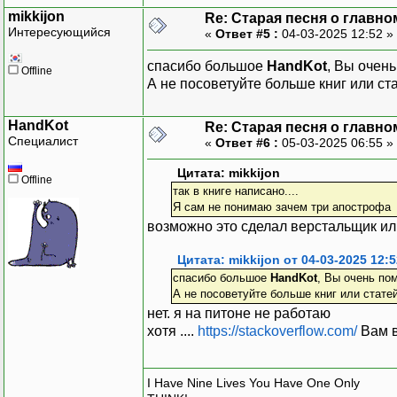
mikkijon
Re: Старая песня о главном
Интересующийся
«
Ответ #5 :
04-03-2025 12:52 »
спасибо большое
HandKot
, Вы очен
Offline
А не посоветуйте больше книг или ст
HandKot
Re: Старая песня о главном
Специалист
«
Ответ #6 :
05-03-2025 06:55 »
Цитата: mikkijon
Offline
так в книге написано....
Я сам не понимаю зачем три апострофа
возможно это сделал верстальщик ил
Цитата: mikkijon от 04-03-2025 12:5
спасибо большое
HandKot
, Вы очень по
А не посоветуйте больше книг или стате
нет. я на питоне не работаю
хотя ....
https://stackoverflow.com/
Вам в
I Have Nine Lives You Have One Only