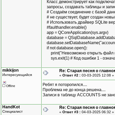
country_id VARCHAR(20
Класс демонстрирует как подключать
запросы, создавать таблицы и запис
# Позиционная привязка 
# Создаём соединение с базой данн
query.prepare("""INSER
# не существует, будет создан новы
amployee_id, firs
# Использовать драйвер SQLite вер
email, departmen
#faulthandler.enable()
VALUES (?, ?, ?,
app = QCoreApplication(sys.argv)
first_name = ["Emma", 
database = QSqlDatabase.addDatab
"Mia", "Charlotte
database.setDatabaseName("account
"Valorie", "Tees
if not database.open():
"Noah", "William
print("Невозможно открыть файл и
"Benjamin", "Maso
sys.exit(1) # Код ошибки 1 - означ
"Lucas", "Mi
last_name = ["Smith", "
mikkijon
Re: Старая песня о главном
"Jones", "Miller"
Интересующийся
«
Ответ #2 :
03-03-2025 12:08 »
"Martinez", "Herna
"Wilson", "Anders
Ребят я поторопился....
Offline
"Moore", "Jackso
Проблема не до конца решена....
"Perez", "Thompso
Записи в таблицу ACCOUNTS не занос
# Создайте данные для 
HandKot
Re: Старая песня о главном
employee_ids = random
Специалист
«
Ответ #3 :
04-03-2025 06:32 »
range(1000, 2500), l