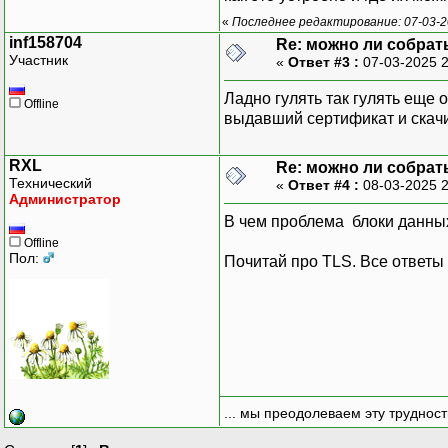
«
Последнее редактирование: 07-03-20
inf158704
Re: можно ли собрат
Участник
«
Ответ #3 :
07-03-2025 
Ладно гулять так гулять еще 
Offline
выдавший сертификат и скачив
RXL
Re: можно ли собрат
Технический
«
Ответ #4 :
08-03-2025 
Администратор
В чем проблема блоки данных 
Offline
Пол:
Почитай про TLS. Все ответы 
... мы преодолеваем эту труднос