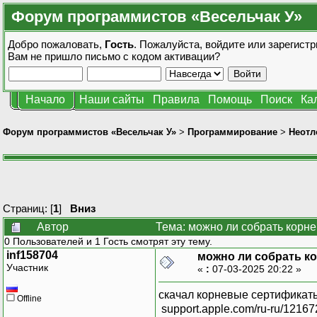
Форум программистов «Весельчак У»
Добро пожаловать,
Гость
. Пожалуйста,
войдите
или
зарегистр
Вам не пришло
письмо с кодом активации?
Начало
Наши сайты
Правила
Помощь
Поиск
Ка
Форум программистов «Весельчак У»
>
Программирование
>
Неотл
Страниц: [
1
]
Вниз
Автор
Тема: можно ли собрать корне
0 Пользователей и 1 Гость смотрят эту тему.
inf158704
можно ли собрать к
Участник
«
:
07-03-2025 20:22 »
скачал корневые сертификаты п
Offline
support.apple.com/ru-ru/1216