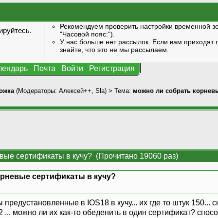
Рекомендуем проверить настройки временной зо
ируйтесь
.
"Часовой пояс:").
У нас больше нет рассылок. Если вам приходят п
знайте, что это не мы рассылаем.
лендарь
Почта
Войти
Регистрация
ожка
(Модераторы:
Алексей++
,
Sla
) > Тема:
можно ли собрать корнев
вые сертификаты в кучу? (Прочитано 19060 раз)
орневые сертификаты в кучу?
редустановленные в IOS18 в кучу... их где то штук 150... ск
72 ... можно ли их как-то обеденить в один сертификат? спо