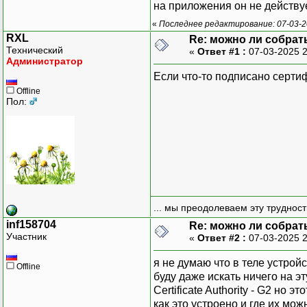
на приложения он не действует
«
Последнее редактирование: 07-03-20
RXL
Re: можно ли собрат
Технический
«
Ответ #1 :
07-03-2025 
Администратор
Если что-то подписано сертиф
Offline
Пол:
... мы преодолеваем эту труднос
inf158704
Re: можно ли собрат
Участник
«
Ответ #2 :
07-03-2025 
я не думаю что в теле устройс
Offline
буду даже искать ничего на эт
Certificate Authority - G2 но 
как это устроено и где их мож