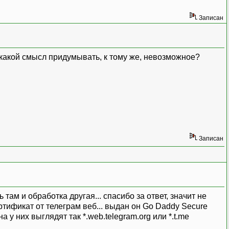
Записан
 какой смысл придумывать, к тому же, невозможное?
Записан
там и обработка другая... спасибо за ответ, значит не
ертификат от телеграм веб... выдан он Go Daddy Secure
на у них выглядят так *.web.telegram.org или *.t.me