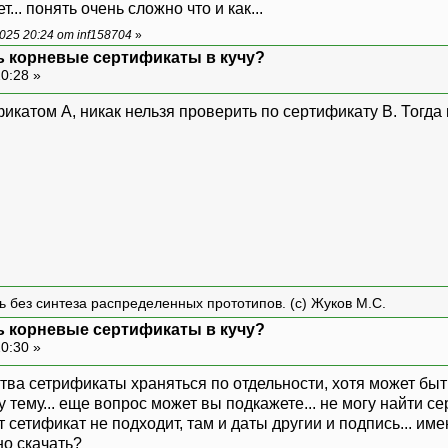
... понять очень сложно что и как...
25 20:24 от inf158704
»
ь корневые сертификаты в кучу?
20:28 »
икатом A, никак нельзя проверить по сертификату B. Тогда
ть без синтеза распределенных прототипов. (с) Жуков М.С.
ь корневые сертификаты в кучу?
20:30 »
тва сетрификаты храняться по отдельности, хотя может быть 
у тему... еще вопрос может вы подкажете... не могу найти с
этот сетификат не подходит, там и даты другии и подпись... име
но скачать?