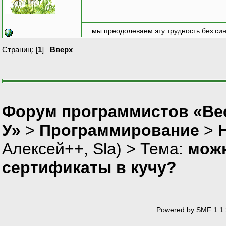
... мы преодолеваем эту трудность без си
Страниц: [
1
]
Вверх
Форум программистов «Ве
У»
>
Программирование
>
Алексей++
,
Sla
) > Тема:
можн
сертификаты в кучу?
Powered by SMF 1.1.