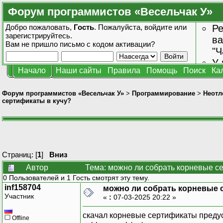
Форум программистов «Весельчак У»
Добро пожаловать,
Гость
. Пожалуйста,
войдите
или
Ре
зарегистрируйтесь
.
ва
Вам не пришло
письмо с кодом активации?
"Ч
У 
Начало
Наши сайты
Правила
Помощь
Поиск
Ка
от
зн
Форум программистов «Весельчак У»
>
Программирование
>
Неотл
сертификаты в кучу?
Страниц: [
1
]
Вниз
Автор
Тема: можно ли собрать корневые се
0 Пользователей и 1 Гость смотрят эту тему.
inf158704
можно ли собрать корневые 
Участник
«
:
07-03-2025 20:22 »
скачал корневые сертификаты предуста
Offline