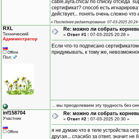
cable.ayra.ch/ca/ по списку отсюда su
сертификат? способ есть игнарирова
действует... понять очень сложно что и 
«
Последнее редактирование: 07-03-2025 20:24 
RXL
Re: можно ли собрать корнев
Технический
«
Ответ #1 :
07-03-2025 20:28 »
Администратор
Если что-то подписано сертификатом 
придумывать, к тому же, невозможно
Offline
Пол:
... мы преодолеваем эту трудность без си
inf158704
Re: можно ли собрать корнев
Участник
«
Ответ #2 :
07-03-2025 20:30 »
я не думаю что в теле устройства се
Offline
другая... спасибо за ответ, значит не