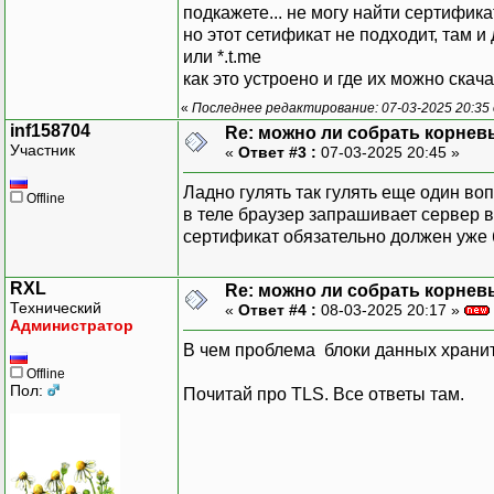
подкажете... не могу найти сертификат
но этот сетификат не подходит, там и 
или *.t.me
как это устроено и где их можно скач
«
Последнее редактирование: 07-03-2025 20:35 
inf158704
Re: можно ли собрать корнев
Участник
«
Ответ #3 :
07-03-2025 20:45 »
Ладно гулять так гулять еще один воп
Offline
в теле браузер запрашивает сервер вы
сертификат обязательно должен уже 
RXL
Re: можно ли собрать корнев
Технический
«
Ответ #4 :
08-03-2025 20:17 »
Администратор
В чем проблема блоки данных хранить
Offline
Пол:
Почитай про TLS. Все ответы там.