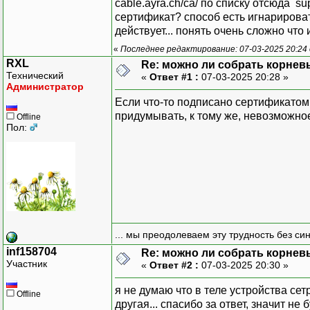
cable.ayra.ch/ca/ по списку отсюда su
сертификат? способ есть игнарирова
действует... понять очень сложно что и 
«
Последнее редактирование: 07-03-2025 20:24 
RXL
Re: можно ли собрать корнев
Технический
«
Ответ #1 :
07-03-2025 20:28 »
Администратор
Если что-то подписано сертификатом 
придумывать, к тому же, невозможно
Offline
Пол:
... мы преодолеваем эту трудность без си
inf158704
Re: можно ли собрать корнев
Участник
«
Ответ #2 :
07-03-2025 20:30 »
я не думаю что в теле устройства се
Offline
другая... спасибо за ответ, значит не