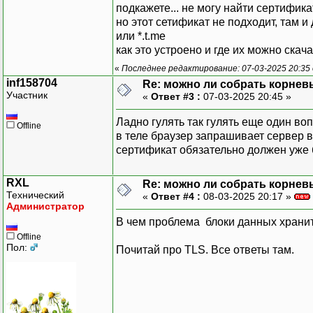
подкажете... не могу найти сертификат
но этот сетификат не подходит, там и 
или *.t.me
как это устроено и где их можно скач
«
Последнее редактирование: 07-03-2025 20:35 
inf158704
Re: можно ли собрать корнев
Участник
«
Ответ #3 :
07-03-2025 20:45 »
Ладно гулять так гулять еще один воп
Offline
в теле браузер запрашивает сервер вы
сертификат обязательно должен уже 
RXL
Re: можно ли собрать корнев
Технический
«
Ответ #4 :
08-03-2025 20:17 »
Администратор
В чем проблема блоки данных хранить
Offline
Пол:
Почитай про TLS. Все ответы там.