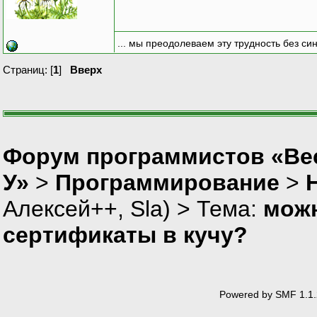
... мы преодолеваем эту трудность без си
Страниц: [
1
]
Вверх
Форум программистов «Ве
У»
>
Программирование
>
Алексей++
,
Sla
) > Тема:
можн
сертификаты в кучу?
Powered by SMF 1.1.