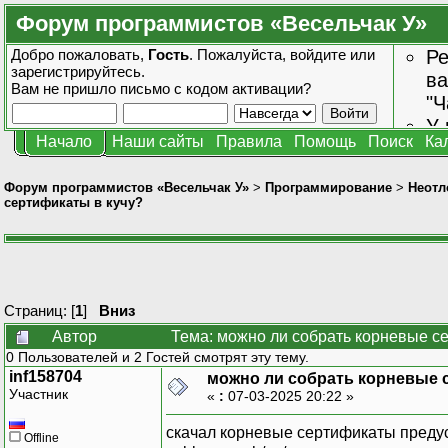
Форум программистов «Весельчак У»
Добро пожаловать,
Гость
. Пожалуйста,
войдите
или
Ре
зарегистрируйтесь
.
ва
Вам не пришло
письмо с кодом активации?
"Ч
У 
Начало
Наши сайты
Правила
Помощь
Поиск
Ка
от
зн
Форум программистов «Весельчак У»
>
Программирование
>
Неотл
сертификаты в кучу?
Страниц: [
1
]
Вниз
Автор
Тема: можно ли собрать корневые се
0 Пользователей и 2 Гостей смотрят эту тему.
inf158704
можно ли собрать корневые 
Участник
«
:
07-03-2025 20:22 »
скачал корневые сертификаты предуста
Offline