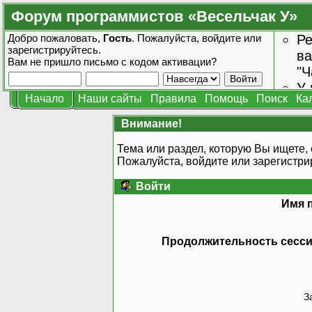
Форум программистов «Весельчак У»
Добро пожаловать,
Гость
. Пожалуйста,
войдите
или
Ре
зарегистрируйтесь
.
ва
Вам не пришло
письмо с кодом активации?
"Ч
У 
Начало
Наши сайты
Правила
Помощь
Поиск
Ка
от
зн
Внимание!
Тема или раздел, которую Вы ищете, 
Пожалуйста, войдите или
зарегистри
Войти
Имя 
Продолжительность сессии
З