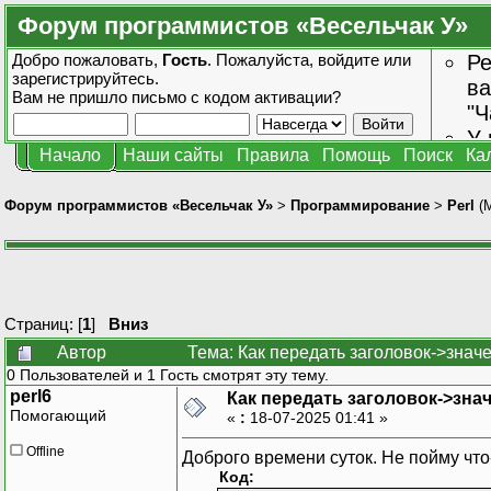
Форум программистов «Весельчак У»
Добро пожаловать,
Гость
. Пожалуйста,
войдите
или
Ре
зарегистрируйтесь
.
ва
Вам не пришло
письмо с кодом активации?
"Ч
У 
Начало
Наши сайты
Правила
Помощь
Поиск
Ка
от
зн
Форум программистов «Весельчак У»
>
Программирование
>
Perl
(
Страниц: [
1
]
Вниз
Автор
Тема: Как передать заголовок->знач
0 Пользователей и 1 Гость смотрят эту тему.
perl6
Как передать заголовок->знач
Помогающий
«
:
18-07-2025 01:41 »
Offline
Доброго времени суток. Не пойму что
Код: