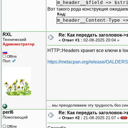
m_header__$field => $str
Вот такого рода конструкция ожидаем
Код:
m_header__Content-Type =
RXL
Re: Как передать заголовок->
Технический
«
Ответ #1 :
02-08-2025 20:04 »
Администратор
HTTP::Headers хранит все ключи в low
Offline
Пол:
https://metacpan.org/release/OALDER
... мы преодолеваем эту трудность без си
perl6
Re: Как передать заголовок->
Помогающий
«
Ответ #2 :
21-08-2025 21:07 »
Offline