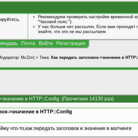
Рекомендуем проверить настройки временной зо
ируйтесь
.
"Часовой пояс:").
У нас больше нет рассылок. Если вам приходят п
знайте, что это не мы рассылаем.
лендарь
Почта
Войти
Регистрация
Модератор:
McZim
) > Тема:
Как передать заголовок->значение в HTTP:
->значение в HTTP::Config (Прочитано 14130 раз)
вок->значение в HTTP::Config
йму что-то,как передать заголовок и значение в матчинге