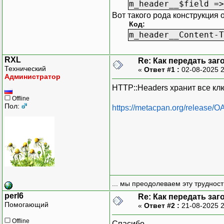
m_header__$field =>
Вот такого рода конструкция
Код:
m_header__Content-T
RXL
Re: Как передать заг
Технический
«
Ответ #1 :
02-08-2025 
Администратор
HTTP::Headers хранит все клю
Offline
Пол:
https://metacpan.org/releas
... мы преодолеваем эту труднос
perl6
Re: Как передать заг
Помогающий
«
Ответ #2 :
21-08-2025 
Offline
Спасибо