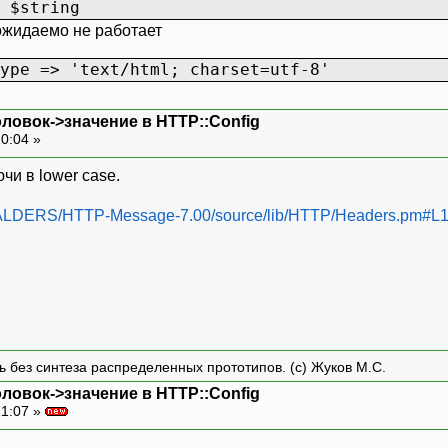
 $string
 ожидаемо не работает
ype => 'text/html; charset=utf-8'
оловок->значение в HTTP::Config
20:04 »
чи в lower case.
e/OALDERS/HTTP-Message-7.00/source/lib/HTTP/Headers.pm#L
ть без синтеза распределенных прототипов. (с) Жуков М.С.
оловок->значение в HTTP::Config
21:07 »