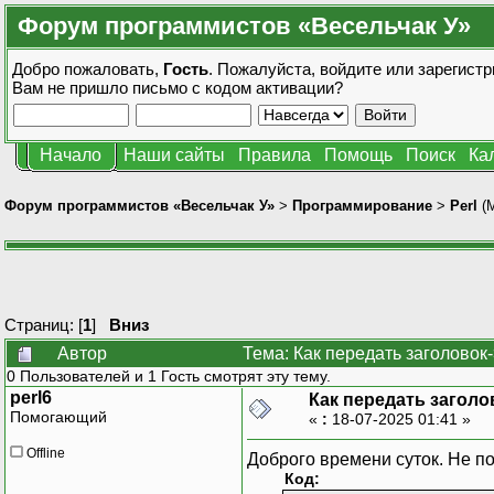
Форум программистов «Весельчак У»
Добро пожаловать,
Гость
. Пожалуйста,
войдите
или
зарегистр
Вам не пришло
письмо с кодом активации?
Начало
Наши сайты
Правила
Помощь
Поиск
Ка
Форум программистов «Весельчак У»
>
Программирование
>
Perl
(
Страниц: [
1
]
Вниз
Автор
Тема: Как передать заголовок
0 Пользователей и 1 Гость смотрят эту тему.
perl6
Как передать заголо
Помогающий
«
:
18-07-2025 01:41 »
Offline
Доброго времени суток. Не по
Код: