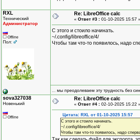
RXL
Re: LibreOffice calc
Технический
«
Ответ #3 :
01-10-2025 15:57 
Администратор
С этого и стоило начинать.
~/.config/libreoffice/4/
Offline
Пол:
Чтобы там что-то появилось, надо сп
... мы преодолеваем эту трудность без си
sova327038
Re: LibreOffice calc
Новенький
«
Ответ #4 :
02-10-2025 15:22 
Цитата: RXL от 01-10-2025 15:57
Offline
С этого и стоило начинать.
~/.config/libreoffice/4/
Чтобы там что-то появилось, надо сперв
Так как сделать файл для экспорта, 