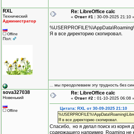
RXL
Re: LibreOffice calc
Технический
«
Ответ #1 :
30-09-2025 21:10 
Администратор
%USERPROFILE%\AppData\Roaming\Lib
Я в все директорию скопировал.
Offline
Пол:
... мы преодолеваем эту трудность без си
sova327038
Re: LibreOffice calc
Новенький
«
Ответ #2 :
01-10-2025 06:08 
Цитата: RXL от 30-09-2025 21:10
Offline
%USERPROFILE%\AppData\Roaming\LibreO
Я в все директорию скопировал.
Спасибо, но я делал поиск из корня 
содержащего например Roaming не на