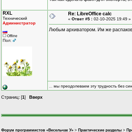
RXL
Re: LibreOffice calc
Технический
«
Ответ #5 :
02-10-2025 19:49 »
Администратор
Любым архиватором. Им же распаков
Offline
Пол:
... мы преодолеваем эту трудность без си
Страниц: [
1
]
Вверх
Форум программистов «Весельчак У»
>
Практические разделы
>
Пр