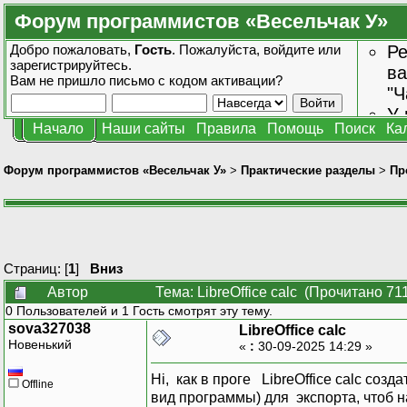
Форум программистов «Весельчак У»
Добро пожаловать,
Гость
. Пожалуйста,
войдите
или
Ре
зарегистрируйтесь
.
ва
Вам не пришло
письмо с кодом активации?
"Ч
У 
Начало
Наши сайты
Правила
Помощь
Поиск
Ка
от
зн
Форум программистов «Весельчак У»
>
Практические разделы
>
Пр
Страниц: [
1
]
Вниз
Автор
Тема: LibreOffice calc (Прочитано 71
0 Пользователей и 1 Гость смотрят эту тему.
sova327038
LibreOffice calc
Новенький
«
:
30-09-2025 14:29 »
Hi, как в проге LibreOffice calc со
Offline
вид программы) для экспорта, чтоб 