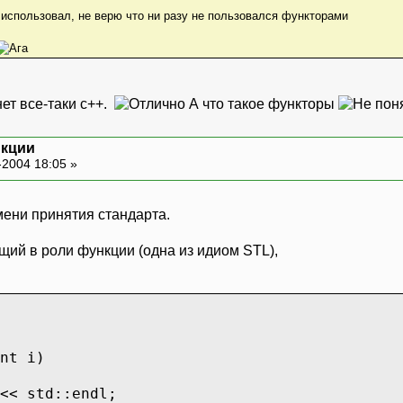
е использовал, не верю что ни разу не пользовался функторами
ет все-таки с++.
А что такое функторы
кции
-2004 18:05 »
мени принятия стандарта.
щий в роли функции (одна из идиом STL),
nt i)
< std::endl;