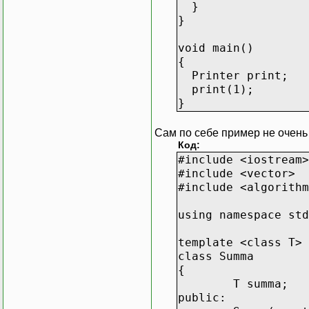
}
}
void main()
{
Printer print;
print(1);
}
Сам по себе пример не очень
Код:
#include <iostream>
#include <vector>
#include <algorithm
using namespace std
template <class T>
class Summa
{
T summa;
public: