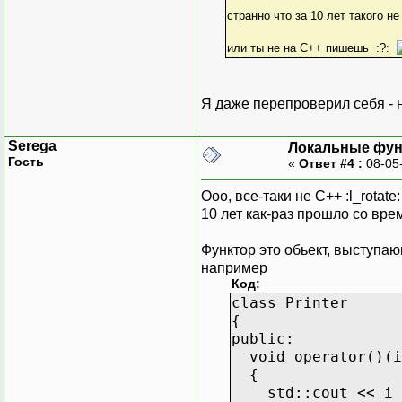
странно что за 10 лет такого н
или ты не на С++ пишешь :?:
Я даже перепроверил себя - н
Serega
Локальные фун
Гость
«
Ответ #4 :
08-05
Ооо, все-таки не С++ :l_rotate:
10 лет как-раз прошло со вре
Функтор это обьект, выступаю
например
Код:
class Printer
{
public:
void operator()(i
{
std::cout << i <