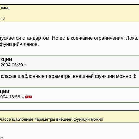
onst T() { return static_cast<T>(summa / stat
о ?
 values;
ускается стандартом. Но есть кое-какие ограничения: Лока
 0; i < 10; i++)
 функций-членов.
ues.push_back(rand());
кции
-2004 06:30 »
lues: ";
 классе шаблонные параметры внешней функции можно :!:
s.begin(), values.end(), ostream_iterator<int
l;
кции
004 18:58 »
mma = ";
_each(values.begin(), values.end(), Summa<in
l;
классе шаблонные параметры внешней функции можно
erage = ";
_each(values.begin(), values.end(), Average<
l;
ое