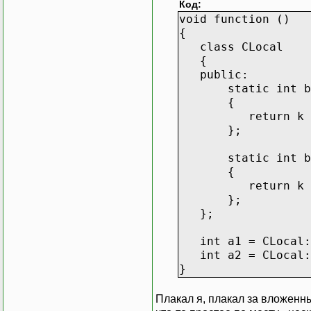
Код:
void function ()
{
class CLocal
{
public:
static int bla
{
return k +
};
static int bla
{
return k +
};
};
int a1 = CLocal::
int a2 = CLocal::
}
Плакал я, плакал за вложенн