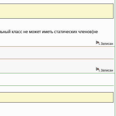
ic_cast<double>(elems)); }
льный класс не может иметь статических членов(не
Записан
>(cout, " "));
Записан
t>(0));
int>());