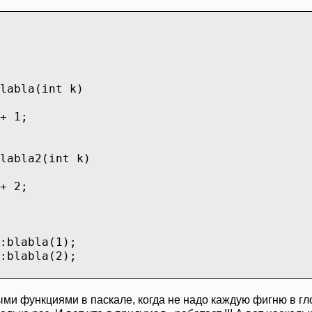
bla(int k)
 1;
bla2(int k)
 2;
blabla(1);
blabla(2);
ыми функциями в паскале, когда не надо каждую фигню в г