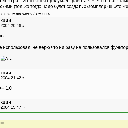
колько раз. И вот что я придумал - работает !!! А вот наск
кими (только тогда надо будет создать экземпляр) !!! Это ж
007 20:35 от Алексей1153++
»
кции
-2004 20:46 »
 не использовал, не верю что ни разу не пользовался функто
:
кции
-2004 21:42 »
++ 1.0
кции
-2004 15:47 »