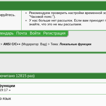
Рекомендуем проверить настройки временной зо
ируйтесь
.
"Часовой пояс:").
У нас больше нет рассылок. Если вам приходят п
знайте, что это не мы рассылаем.
лендарь
Почта
Войти
Регистрация
>
ANSI С/С++
(Модератор:
Вад
) > Тема:
Локальные функции
очитано 12815 раз)
функции
19:17 »