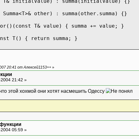
 T& initialValue) : summa(initialValue) {}
 Summa<T>& other) : summa(other.summa) {}
or()(const T& value) { summa += value; }
nst T() { return summa; }
007 20:41 от Алексей1153++
»
кции
-2004 21:42 »
mma;
 что этой хохмой они хотят насмешить Одессу
 elems(0), summa(0) {}
or()(const T& value)
ms++;
 функции
ma(value);
-2004 05:59 »