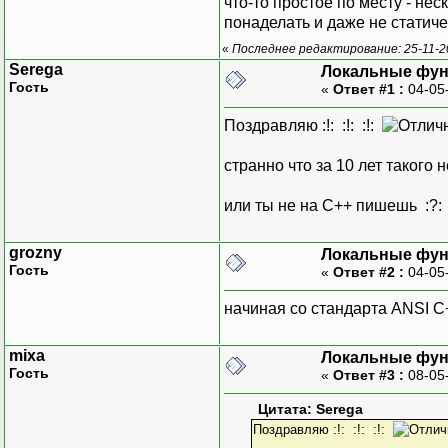
что-то простое по месту - нес
понаделать и даже не статичес
«
Последнее редактирование: 25-11-2
Serega
Локальные фун
Гость
«
Ответ #1 :
04-05
Поздравляю :!: :!: :!:
странно что за 10 лет такого
или ты не на С++ пишешь :?
grozny
Локальные фун
Гость
«
Ответ #2 :
04-05
начиная со стандарта ANSI C
mixa
Локальные фун
Гость
«
Ответ #3 :
08-05
Цитата: Serega
Поздравляю :!: :!: :!: