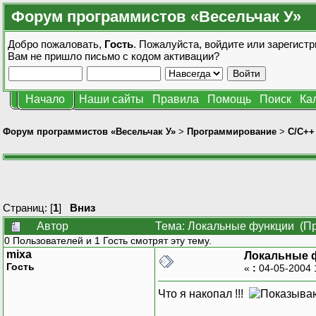
Форум программистов «Весельчак У»
Добро пожаловать,
Гость
. Пожалуйста,
войдите
или
зарегистр
Вам не пришло
письмо с кодом активации?
Начало
Наши сайты
Правила
Помощь
Поиск
Ка
Форум программистов «Весельчак У»
>
Программирование
>
C/C++
Страниц: [
1
]
Вниз
Автор
Тема: Локальные функции (Пр
0 Пользователей и 1 Гость смотрят эту тему.
mixa
Локальные 
Гость
«
:
04-05-2004 
Что я накопал !!!