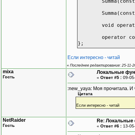
Summa(const
Summa(const
void operat
operator co
};
template <class T>
Если интересно - читай
class Average
«
Последнее редактирование: 25-11-2
{
mixa
Локальные фун
long elems;
Гость
«
Ответ #5 :
09-05
Summa<T> su
public:
:new_yaya: Моя прочитала. И
Average() :
Цитата
void operat
Если интересно - читай
{
ele
NetRaider
Re: Локальные
sum
Гость
«
Ответ #6 :
13-05
}