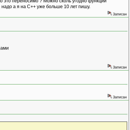
олько это переносимо ? Можно сколь угодно функций
е надо а я на С++ уже больше 10 лет пишу.
Записан
рами
Записан
Записан