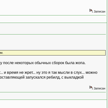
Записан
ми.
ьку после некоторых обычных сборок была жопа.
и время не жрет... ну это я так мысли в слух... можно
 составляющей запускался ребилд, с выкладкой
Записан