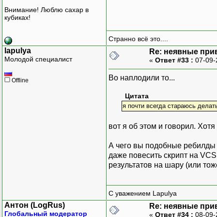
Внимание! Люблю сахар в
кубиках!
Странно всё это....
lapulya
Re: неявные при
Молодой специалист
«
Ответ #33 :
07-09-
Во наплодили то...
Offline
Цитата
я почти всегда стараюсь делат
вот я об этом и говорил. Хот
А чего вы подобные ребилды не
даже повесить скрипт на VCS
результатов на шару (или тоже
С уважением Lapulya
Антон (LogRus)
Re: неявные при
Глобальный модератор
«
Ответ #34 :
08-09-