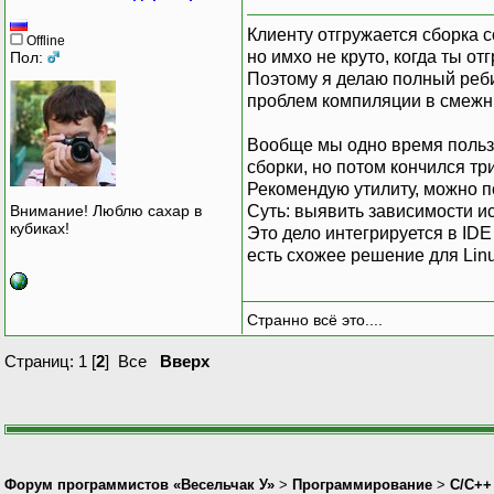
Клиенту отгружается сборка 
Offline
но имхо не круто, когда ты о
Пол:
Поэтому я делаю полный ребил
проблем компиляции в смежн
Вообще мы одно время польз
сборки, но потом кончился тр
Рекомендую утилиту, можно п
Суть: выявить зависимости и
Внимание! Люблю сахар в
кубиках!
Это дело интегрируется в IDE
есть схожее решение для Linu
Странно всё это....
Страниц:
1
[
2
]
Все
Вверх
Форум программистов «Весельчак У»
>
Программирование
>
C/C++