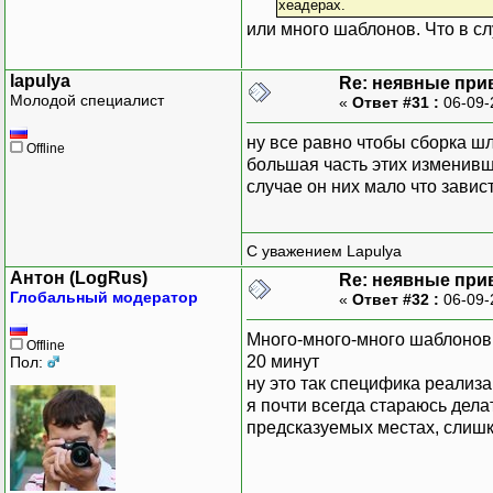
хеадерах.
или много шаблонов. Что в с
lapulya
Re: неявные при
Молодой специалист
«
Ответ #31 :
06-09-
ну все равно чтобы сборка шл
Offline
большая часть этих изменивш
случае он них мало что завист
С уважением Lapulya
Антон (LogRus)
Re: неявные при
Глобальный модератор
«
Ответ #32 :
06-09-
Много-много-много шаблонов,
Offline
20 минут
Пол:
ну это так специфика реализ
я почти всегда стараюсь дел
предсказуемых местах, слишк