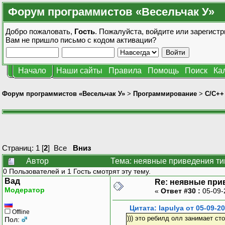
Форум программистов «Весельчак У»
Добро пожаловать,
Гость
. Пожалуйста,
войдите
или
зарегистр
Вам не пришло
письмо с кодом активации?
Начало
Наши сайты
Правила
Помощь
Поиск
Ка
Форум программистов «Весельчак У»
>
Программирование
>
C/C++
Страниц:
1
[
2
]
Все
Вниз
Автор
Тема: неявные приведения ти
0 Пользователей и 1 Гость смотрят эту тему.
Вад
Re: неявные при
Модератор
«
Ответ #30 :
05-09-
Цитата: lapulya от 05-09-2
Offline
))) это ребилд олл занимает с
Пол: