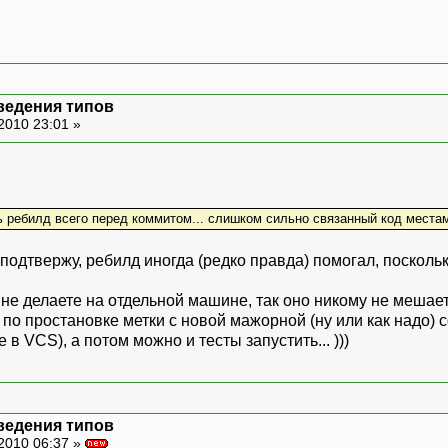
ведения типов
2010 23:01 »
ь ребилд всего перед коммитом... слишком сильно связанный код места
я подтвержу, ребилд иногда (редко правда) помогал, поскол
 делаете на отдельной машине, так оно никому не мешает... 
 по простановке метки с новой мажорной (ну или как надо)
 в VCS), а потом можно и тесты запустить... )))
ведения типов
2010 06:37 »