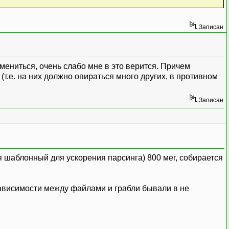
Записан
змениться, очень слабо мне в это верится. Причем
т.е. на них должно опираться много других, в противном
Записан
я шаблонный для ускорения парсинга) 800 мег, собирается
 зависимости между файлами и грабли бывали в не