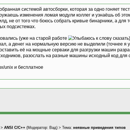
собранная системой автосборки, которая за одно гоняет те
тгружаешь изменения ломая модули коллег и узнаёшь об этом
д, не от того что боюсь собрать кривые бинарники, а для 
ых подсистемах.
овались (уже на старой работе
к слову сказать
иал, а денег на нормальную версию не выделили (точнее я 
оставить её на мощные серваки для разгрузки машин разра
сходников, разослать на разные машины исходный код для 
x/unix и бесплатное
>
ANSI С/С++
(Модератор:
Вад
) > Тема:
неявные приведения типов