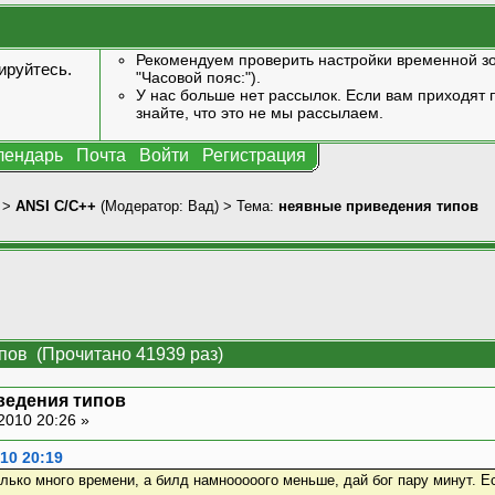
Рекомендуем проверить настройки временной зо
ируйтесь
.
"Часовой пояс:").
У нас больше нет рассылок. Если вам приходят п
знайте, что это не мы рассылаем.
лендарь
Почта
Войти
Регистрация
>
ANSI С/С++
(Модератор:
Вад
) > Тема:
неявные приведения типов
пов (Прочитано 41939 раз)
ведения типов
2010 20:26 »
010 20:19
только много времени, а билд намнооооого меньше, дай бог пару минут. 