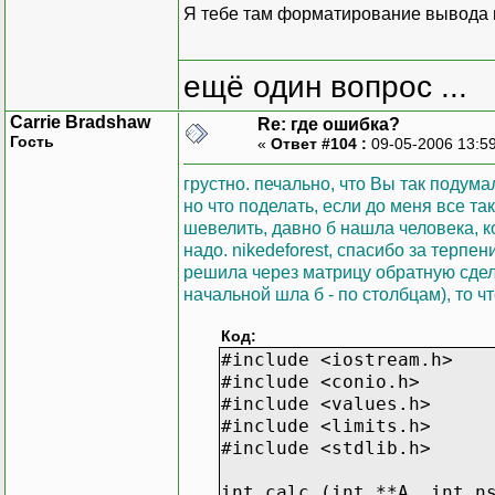
clrscr ();
Я тебе там форматирование вывода 
int massa[3][4]={3,7,9,1
int res;
res=calc (massa);
ещё один вопрос ...
cout<<"\n";
Carrie Bradshaw
Re: где ошибка?
for (int i=0; i<3; i++)
Гость
«
Ответ #104 :
09-05-2006 13:5
{
for (int j=0; j<4; j+
грустно. печально, что Вы так подума
{
но что поделать, если до меня все та
cout<<" "; cout<<mas
шевелить, давно б нашла человека, ко
}
надо. nikedeforest, спасибо за терпени
cout<<"\n";
решила через матрицу обратную сдел
}
начальной шла б - по столбцам), то чт
cout<<"\n\n"; cout<<res
}
Код:
#include <iostream.h>
#include <conio.h>
#include <values.h>
#include <limits.h>
#include <stdlib.h>
int calc (int **A, int n