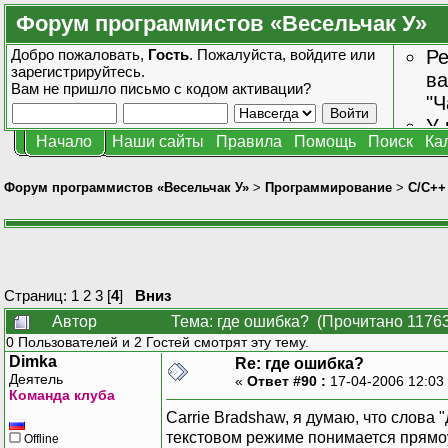
Форум программистов «Весельчак У»
Добро пожаловать,
Гость
. Пожалуйста,
войдите
или
Ре
зарегистрируйтесь
.
ва
Вам не пришло
письмо с кодом активации?
"Ч
У 
Начало
Наши сайты
Правила
Помощь
Поиск
Ка
от
зн
Форум программистов «Весельчак У»
>
Программирование
>
C/C++
Страниц:
1
2
3
[
4
]
Вниз
Автор
Тема: где ошибка? (Прочитано 11763
0 Пользователей и 2 Гостей смотрят эту тему.
Dimka
Re: где ошибка?
Деятель
«
Ответ #90 :
17-04-2006 12:03
Команда клуба
Carrie Bradshaw, я думаю, что слова 
текстовом режиме понимается прямоуг
Offline