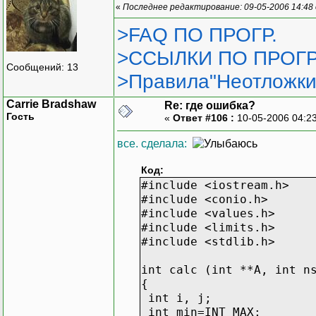
int ca;
«
Последнее редактирование: 09-05-2006 14:48
>FAQ ПО ПРОГР.
mass=new int *[nrow];
for (i=0; i<nrow; i++
>ССЫЛКИ ПО ПРОГР
mass[i]=new int[ncol
Сообщений: 13
>Правила"Неотложки
for (i=0; i<nrow; i++)
Carrie Bradshaw
for (j=0; j<ncol; j++
Re: где ошибка?
Гость
«
Ответ #106 :
10-05-2006 04:2
mass[i][j]=random (9
все. сделала:
for (i=0; i<nrow; i++)
{
Код:
cout<<"\n";
#include <iostream.h>
for (j=0; j<ncol; j
#include <conio.h>
cout<<" ";
#include <values.h>
cout<<mass[i][j];
#include <limits.h>
}
#include <stdlib.h>
ca=calc (mass, nrow, nc
int calc (int **A, int n
cout<<"\n\n\tthe first N
{
}
int i, j;
int min=INT_MAX;