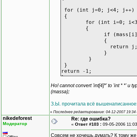
for (int j=0; j<4; j++)
{
for (int i=0; i<3;
{
if (mass[i][j
{
return j
}
}
}
return -1;
}
Но! cannot convert 'int[4]*' to 'int * *' и
void main ()
(massa);
{
clrscr ();
З.Ы. прочитала всё вышенаписанное:
int massa[3][4]={3,7,9,1
«
Последнее редактирование: 04-12-2007 19:34
nikedeforest
Re: где ошибка?
int res;
Модератор
«
Ответ #103 :
09-05-2006 11:0
res=calc (massa);
Совсем не хочешь думать? К тому же 
Offline