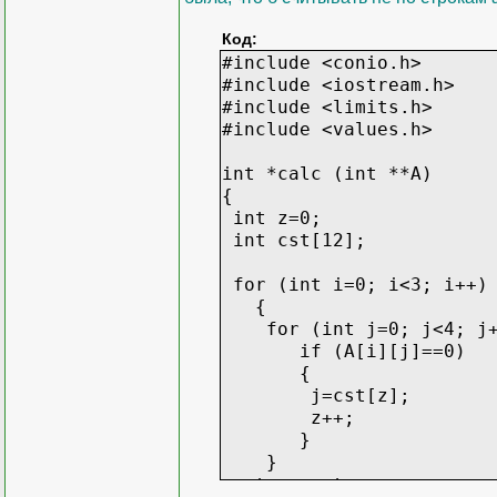
Код:
#include <conio.h>
#include <iostream.h>
#include <limits.h>
#include <values.h>
int *calc (int **A)
{
int z=0;
int cst[12];
for (int i=0; i<3; i++)
{
for (int j=0; j<4; j+
if (A[i][j]==0)
{
j=cst[z];
z++;
}
}
return cst;