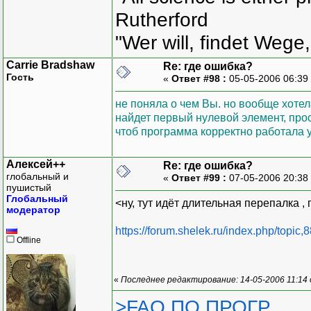
Rutherford
"Wer will, findet Wege,
Carrie Bradshaw
Re: где ошибка?
Гость
«
Ответ #98 :
05-05-2006 06:39
не поняла о чем Вы. но вообще хотела
найдет первый нулевой элемент, прост
чтоб программа корректно работала 
Алексей++
Re: где ошибка?
глобальный и
«
Ответ #99 :
07-05-2006 20:38
пушистый
Глобальный
<ну, тут идёт длительная перепалка ,
модератор
https://forum.shelek.ru/index.php/topic,
Offline
«
Последнее редактирование: 14-05-2006 11:14
>FAQ ПО ПРОГР.