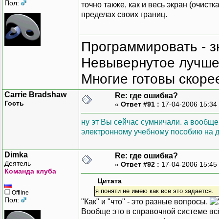
Пол:
точно также, как и весь экран (очистк
пределах своих границ.
Программировать - з
Невывернутое лучше,
Многие готовы скорее
Carrie Bradshaw
Re: где ошибка?
Гость
«
Ответ #91 :
17-04-2006 15:34
ну эт Вы сейчас сумничали. а вообще
электронному учебному пособию на 
Dimka
Re: где ошибка?
Деятель
«
Ответ #92 :
17-04-2006 15:45
Команда клуба
Цитата
я поняти не имею как все это задается.
Offline
Пол:
"Как" и "что" - это разные вопросы.
Вообще это в справочной системе всё