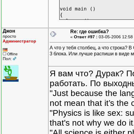
cout<<" ";
cout<<mass[i][j];
void main ()
}
{
cout<<"\n\n";
clrscr ();
cout<<min;
int A[3][4]={2,4,7,8,9,3
}
Джон
Re: где ошибка?
int *sear;
просто
«
Ответ #97 :
03-05-2006 12:58
int k;
Администратор
for (int i=0; i<3; i++)
А что у тебя столбец, а что строка? 
for (int j=0; j<4; j+
3 блока. Или лучше распиши в виде 
Offline
cout<< A[i][j];
Пол:
sear=calc(A);
cout<<k;
Я вам что? Дурак? П
}
работать. По выходн
"Just because the lan
not mean that it’s the 
"Physics is like sex: s
that's not why we do i
"All science is either 