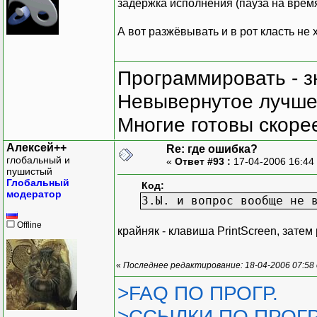
задержка исполнения (пауза на время)
А вот разжёвывать и в рот класть не 
Программировать - з
Невывернутое лучше,
Многие готовы скорее
Алексей++
Re: где ошибка?
глобальный и
«
Ответ #93 :
17-04-2006 16:44
пушистый
Глобальный
Код:
модератор
З.Ы. и вопрос вообще не 
Offline
крайняк - клавиша PrintScreen, затем
«
Последнее редактирование: 18-04-2006 07:58
>FAQ ПО ПРОГР.
>ССЫЛКИ ПО ПРОГР