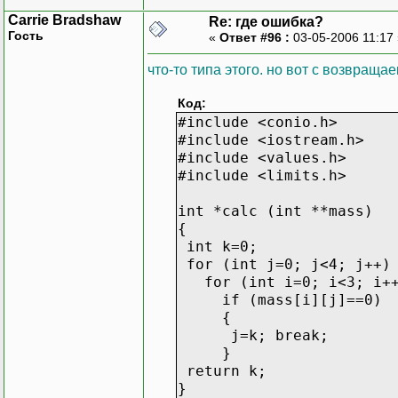
Carrie Bradshaw
Re: где ошибка?
int min=INT_MAX;
Гость
«
Ответ #96 :
03-05-2006 11:17
for (z=0; z<12; z++)
{
что-то типа этого. но вот с возвращ
if (cst[z]<min) min=c
}
Код:
return min;
#include <conio.h>
#include <iostream.h>
}
#include <values.h>
#include <limits.h>
void main ()
{
int *calc (int **mass)
clrscr ();
{
int mass[3][4]={4,7,9,1,
int k=0;
for (int j=0; j<4; j++)
int *res;
for (int i=0; i<3; i+
res=calc (mass);
if (mass[i][j]==0)
{
cout<<"\n";
j=k; break;
for (int i=0; i<3; i++)
}
for (int j=0; j<4; j++
return k;
{
}