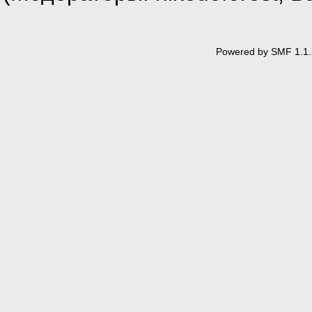
mass[i]=new int[ncol
//cout<<"Enter the Matri
for (i=0; i<nrow; i++)
Powered by SMF 1.1.
for (j=0; j<ncol; j++
mass[i][j]=random(9);
//cin>>mass[i][j];
for (i=0; i<nrow; i++)
{
cout<<"\n";
for (j=0; j<ncol; j
{ cout<<" ";
cout<<mass[i][j]
}
}
ca=calc (mass, nrow, nc
cout<<"\n\n\tthe first N
}