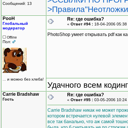
Сообщений: 13
>Правила"Неотложки
PooH
Re: где ошибка?
Глобальный
«
Ответ #94 :
18-04-2006 05:38
модератор
PhotoShop умеет открывать pdf как ка
Offline
Пол:
... и можно без хлеба!
Удачного всем кодинг
Carrie Bradshaw
Re: где ошибка?
Гость
«
Ответ #95 :
03-05-2006 10:24
Carrie Bradshaw никак не может прож
котором встречается нулевой элемент
все так банально, что аж самой тошн
была, что б считывать не по строкам а