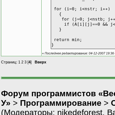
for (i=0; i<nstr; i++)
{
for (j=0; j<nstb; j+
if (A[i][j]==0 && j<m
}
return min;
}
«
Последнее редактирование: 04-12-2007 19:36
void main ()
{
Страниц:
1
2
3
[
4
]
Вверх
clrscr ();
int nrow, ncol;
cout<<"\nEnter Matrix'
cin>>nrow>>ncol;
int **mass, i, j;
Форум программистов «Ве
int ca;
У»
>
Программирование
>
mass=new int *[nrow];
(Модераторы:
nikedeforest
,
В
for (i=0; i<nrow; i++