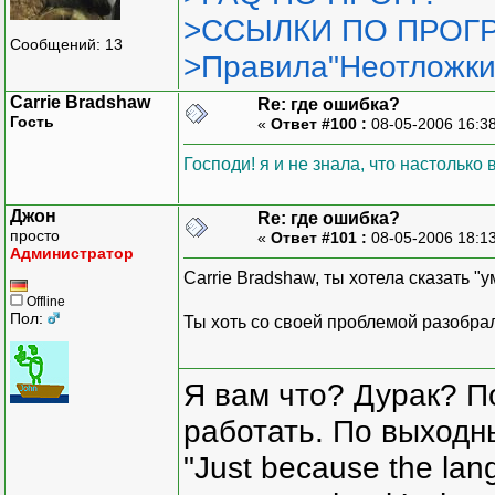
>ССЫЛКИ ПО ПРОГР
Сообщений: 13
>Правила"Неотложки
Carrie Bradshaw
Re: где ошибка?
Гость
«
Ответ #100 :
08-05-2006 16:3
Господи! я и не знала, что настолько
Джон
Re: где ошибка?
просто
«
Ответ #101 :
08-05-2006 18:1
Администратор
Carrie Bradshaw, ты хотела сказать "
Offline
Пол:
Ты хоть со своей проблемой разобра
Я вам что? Дурак? П
работать. По выходн
"Just because the lan