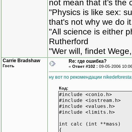
not mean that it’s the 
"Physics is like sex: s
that's not why we do i
"All science is either 
Rutherford
"Wer will, findet Wege,
Carrie Bradshaw
Re: где ошибка?
Гость
«
Ответ #102 :
09-05-2006 10:0
ну вот по рекомендации nikedeforestа
Код:
#include <conio.h>
#include <iostream.h>
#include <values.h>
#include <limits.h>
int calc (int **mass)
{