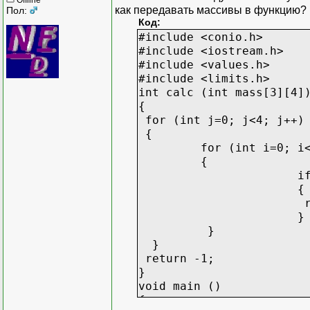
cout<<"\n";
как передавать массивы в функцию? 
Пол:
for (int i=0; i<3; i++)
Код:
for (int j=0; j<4; j++
#include <conio.h>
{
#include <iostream.h>
cout<<" ";
#include <values.h>
cout<<massa[i][j];
#include <limits.h>
}
int calc (int mass[3][4]
cout<<"\n\n";
{
cout<<res;
for (int j=0; j<4; j++)
}
{
for (int i=0; i<
{
if (ma
{
}
}
}
return -1;
}
void main ()
{