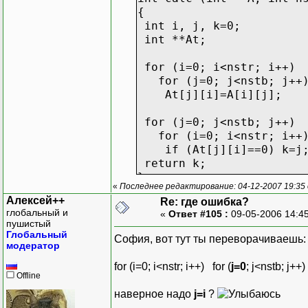
{
int i, j, k=0;
int **At;
for (i=0; i<nstr; i++)
for (j=0; j<nstb; j++
At[j][i]=A[i][j];
for (j=0; j<nstb; j++)
for (i=0; i<nstr; i++
if (At[j][i]==0) k=j
return k;
}
«
Последнее редактирование: 04-12-2007 19:35
Алексей++
Re: где ошибка?
void main ()
глобальный и
«
Ответ #105 :
09-05-2006 14:4
{
пушистый
clrscr ();
Глобальный
София, вот тут ты переворачиваешь:
int nrow, ncol;
модератор
cout<<"\nEnter Matrix's
for (i=0; i<nstr; i++) for (
j=0
; j<nstb; j++) 
cin>>nrow>>ncol;
Offline
наверное надо
j=i
?
int **mass, i, j;