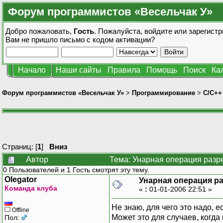
Форум программистов «Весельчак У»
Добро пожаловать,
Гость
. Пожалуйста,
войдите
или
зарегистр
Вам не пришло
письмо с кодом активации?
Начало
Наши сайты
Правила
Помощь
Поиск
Ка
Форум программистов «Весельчак У»
>
Программирование
>
C/C++
Страниц: [
1
]
Вниз
Автор
Тема: Унарная операция разре
0 Пользователей и 1 Гость смотрят эту тему.
Olegator
Унарная операция ра
Команда клуба
«
:
01-01-2006 22:51 »
Не знаю, для чего это надо,
Offline
Может это для случаев, когд
Пол: