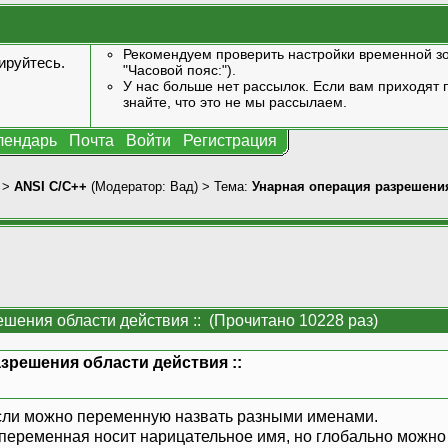
Рекомендуем проверить настройки временной зо
ируйтесь
.
"Часовой пояс:").
У нас больше нет рассылок. Если вам приходят п
знайте, что это не мы рассылаем.
лендарь
Почта
Войти
Регистрация
>
ANSI С/С++
(Модератор:
Вад
) > Тема:
Унарная операция разрешения
шения области действия :: (Прочитано 10228 раз)
зрешения области действия ::
 если можно переменную назвать разными именами.
а переменная носит нарицательное имя, но глобально можн