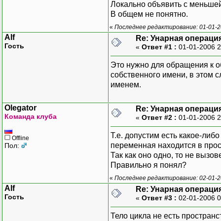
Локально объявить с меньшей
В общем не понятно.
«
Последнее редактирование: 01-01-20
Alf
Re: Унарная операция
Гость
«
Ответ #1 :
01-01-2006 2
Это нужно для обращения к о
собственного имени, в этом 
именем.
Olegator
Re: Унарная операция
Команда клуба
«
Ответ #2 :
01-01-2006 2
Т.е. допустим есть какое-либ
Offline
переменная находится в прос
Пол:
Так как оно одно, то не вызо
Правильно я понял?
«
Последнее редактирование: 02-01-20
Alf
Re: Унарная операция
Гость
«
Ответ #3 :
02-01-2006 0
Тело цикла не есть пространс