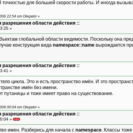
 точностью для большей скорости работы. И иногда вызыва
06 22:54 от Olegator
»
 разрешения области действия ::
3:25 »
бъектам глобальной области видимости. Поскольку она пре
случае конструкция вида
namespace::name
вырождается пр
 разрешения области действия ::
3:41 »
о тело цикла. Это и есть пространство имён. И это простран
транстве имён без имени.
вет путаницы и тоже имеет право на существование.
06 00:04 от Olegator
»
 разрешения области действия ::
0:04 »
тво имен. Разберись для начала с
namespace
. Классы тож