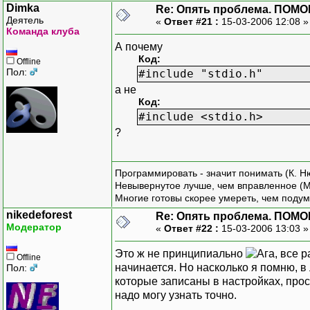
Dimka
Re: Опять проблема. ПОМО
Деятель
«
Ответ #21 :
15-03-2006 12:08 
Команда клуба
А почему
Код:
Offline
Пол:
#include "stdio.h"
а не
Код:
#include <stdio.h>
?
Программировать - значит понимать (К. Н
Невывернутое лучше, чем вправленное (М
Многие готовы скорее умереть, чем подум
nikedeforest
Re: Опять проблема. ПОМО
Модератор
«
Ответ #22 :
15-03-2006 13:03 
Это ж не принципиально
, все 
Offline
начинается. Но насколько я помню, в
Пол:
которые записаны в настройках, прос
надо могу узнать точно.