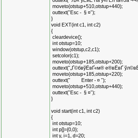
outtext(" Љ« ўЁиЁ гЇа ў«Ґ­Ёп Їа®Ја ¬¬®
moveto(otstup+510,otstup+440);
outtext("Esc - ­ § ¤");
}
void EXT(int c1, int c2)
{
cleardevice();
int otstup=10;
window(otstup,c2,c1);
setcolor(c1);
moveto(otstup+185,otstup+200);
outtext("„Ґ©бвўЁвҐ«м­® е®вЁвҐ ўл©вЁ
moveto(otstup+185,otstup+220);
outtext(" Enter - ¤ ");
moveto(otstup+510,otstup+440);
outtext("Esc - ­ § ¤");
}
void start(int c1, int c2)
{
int otstup=10;
int p[]={0,0};
int y, i=1, d=20;