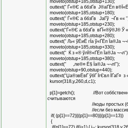
moveto(otstup+185,otstup+130);
outtext(" Ѓ«®Є а ббзҐв Ј®аҐ­Ёп в®Ї«Ёў
moveto(otstup+185,otstup+180);
outtext(" Ѓ«®Є а ббзҐв ­ ЈаҐў ¬Ґв «« "
moveto(otstup+185,otstup+230);
outtext("Ѓ«®Є а ббзҐв вҐЇ«®ў®Ј® Ў « ­
moveto(otstup+185,otstup+280);
outtext(" Љ« ўЁиЁ гЇа ў«Ґ­Ёп Їа®Ја ¬¬
moveto(otstup+185,otstup+330);
outtext(" Ќ з «® ўлЇ®«­Ґ­Ёп Їа®Ја ¬¬л")
moveto(otstup+185,otstup+380);
outtext(" ‚ле®¤ Ё§ Їа®Ја ¬¬л!");
moveto(otstup+90,otstup+440);
outtext("Џа®звЁвҐ ўбҐ Їг­Євл ЇҐаҐ¤ ­ з 
kursor(318,y,260,d,c1);
p[1]=getch(); //Вот соббственно д
считываются
//коды простых (буквы, цифры
//если без массива, то п
if( (p[1]==72)||(p[1]==80)||(p[1]==13))
{
if(p[1]==72) if(i>1) { i--; kursor(318,y,2