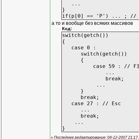
...
}
if(p[0] == 'P') ... ; //
а то и вообще без всяких массивов
Код:
switch(getch())
{
case 0 :
switch(getch())
{
case 59 : // F
...
break;
...
}
break;
case 27 : // Esc
...
break;
...
}
«
Последнее редактирование: 04-12-2007 21:17