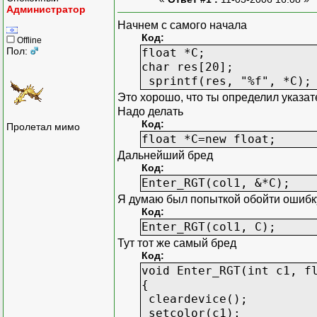
Администратор
Начнем с самого начала
Код:
Offline
Пол:
float *C;
char res[20]; //
sprintf(res, "%f", 
Это хорошо, что ты определил указат
Надо делать
Код:
Пролетал мимо
float *C=new float;
Дальнейший бред
Код:
Enter_RGT(col1, &*C);
Я думаю был попыткой обойти ошибку,
Код:
Enter_RGT(col1, C);
Тут тот же самый бред
Код:
void Enter_RGT(int c1, f
{
cleardevice();
setcolor(c1);