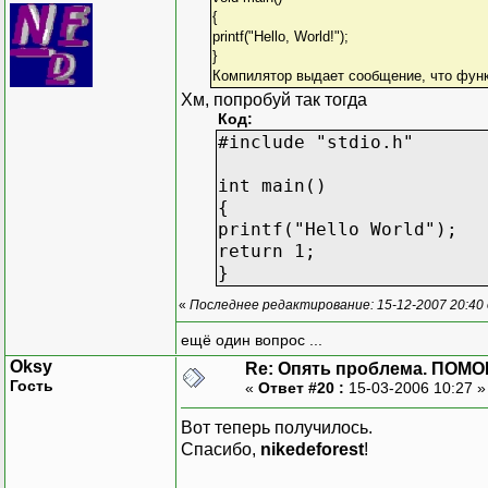
{
printf("Hello, World!");
}
Компилятор выдает сообщение, что функц
Хм, попробуй так тогда
Код:
#include "stdio.h"
int main()
{
printf("Hello World");
return 1;
}
«
Последнее редактирование: 15-12-2007 20:40
ещё один вопрос ...
Oksy
Re: Опять проблема. ПОМО
Гость
«
Ответ #20 :
15-03-2006 10:27 
Вот теперь получилось.
Спасибо,
nikedeforest
!