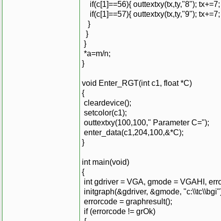
if(c[1]==56){ outtextxy(tx,ty,"8"); tx+=
if(c[1]==57){ outtextxy(tx,ty,"9"); tx+=
}
}
}
*a=m/n;
}
void Enter_RGT(int c1, float *C)
{
cleardevice();
setcolor(c1);
outtextxy(100,100," Parameter C=");
enter_data(c1,204,100,&*C);
}
int main(void)
{
int gdriver = VGA, gmode = VGAHI, err
initgraph(&gdriver, &gmode, "c:\\tc\\bgi"
errorcode = graphresult();
if (errorcode != grOk)