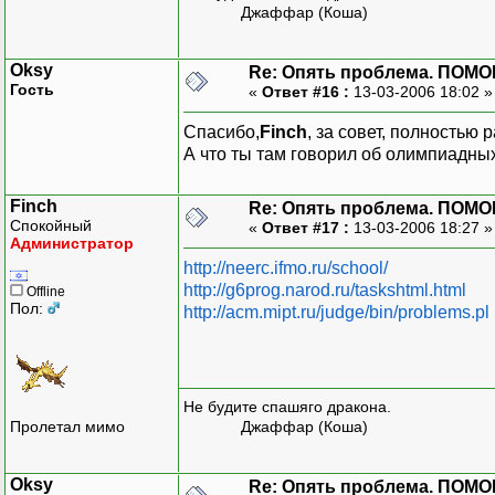
Джаффар (Коша)
Oksy
Re: Опять проблема. ПОМО
Гость
«
Ответ #16 :
13-03-2006 18:02 
Спасибо,
Finch
, за совет, полностью 
А что ты там говорил об олимпиадны
Finch
Re: Опять проблема. ПОМО
Спокойный
«
Ответ #17 :
13-03-2006 18:27 
Администратор
http://neerc.ifmo.ru/school/
http://g6prog.narod.ru/taskshtml.html
Offline
Пол:
http://acm.mipt.ru/judge/bin/problems.pl
Не будите спашяго дракона.
Пролетал мимо
Джаффар (Коша)
Oksy
Re: Опять проблема. ПОМО