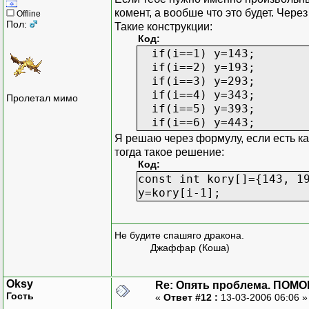
комент, а вообше что это будет. Чере
Offline
Пол:
Такие конструкции:
Код:
if(i==1) y=143;
if(i==2) y=193;
if(i==3) y=293;
if(i==4) y=343;
Пролетал мимо
if(i==5) y=393;
if(i==6) y=443;
Я решаю через формулу, если есть к
тогда такое решение:
Код:
const int kory[]={143, 1
y=kory[i-1];
Не будите спашяго дракона.
Джаффар (Коша)
Oksy
Re: Опять проблема. ПОМО
Гость
«
Ответ #12 :
13-03-2006 06:06 