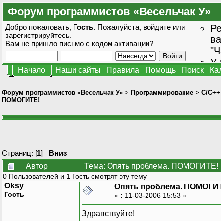
Форум программистов «Весельчак У»
Добро пожаловать,
Гость
. Пожалуйста,
войдите
или
Ре
зарегистрируйтесь
.
ва
Вам не пришло
письмо с кодом активации?
"Ч
У 
Начало
Наши сайты
Правила
Помощь
Поиск
Ка
от
зн
Форум программистов «Весельчак У»
>
Программирование
>
C/C++
ПОМОГИТЕ!
Страниц: [
1
]
Вниз
Автор
Тема: Опять проблема. ПОМОГИТЕ! 
0 Пользователей и 1 Гость смотрят эту тему.
Oksy
Опять проблема. ПОМОГИ
Гость
«
:
11-03-2006 15:53 »
Здравствуйте!