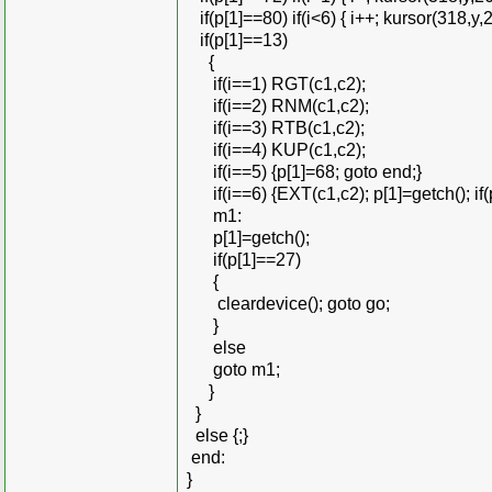
if(p[1]==80) if(i<6) { i++; kursor(318,y,
if(p[1]==13)
{
if(i==1) RGT(c1,c2);
if(i==2) RNM(c1,c2);
if(i==3) RTB(c1,c2);
if(i==4) KUP(c1,c2);
if(i==5) {p[1]=68; goto end;}
if(i==6) {EXT(c1,c2); p[1]=getch(); if(p[1
m1:
p[1]=getch();
if(p[1]==27)
{
cleardevice(); goto go;
}
else
goto m1;
}
}
else {;}
end:
}