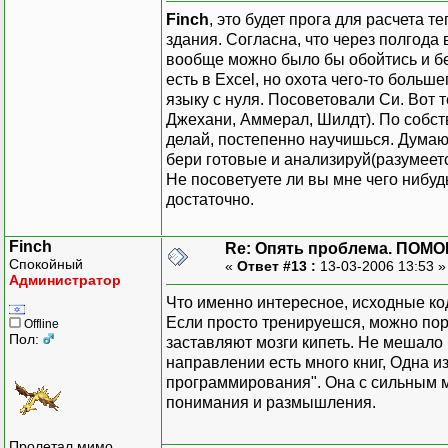
Finch
, это будет прога для расчета 
здания. Согласна, что через полгода в
вообще можно было бы обойтись и без
есть в Excel, но охота чего-то больш
языку с нуля. Посоветовали Си. Вот 
Джехани, Аммерал, Шилдт). По собств
делай, постепенно научишься. Думаю,
бери готовые и анализируй(разумеетс
Не посоветуете ли вы мне чего нибуд
достаточно.
Finch
Re: Опять проблема. ПОМО
Спокойный
«
Ответ #13 :
13-03-2006 13:53 
Администратор
Что именно интересное, исходные к
Если просто тренируешся, можно пор
Offline
Пол:
заставляют мозги кипеть. Не мешало
направлении есть много книг, Одна и
программирования". Она с сильным м
понимания и размышления.
Пролетал мимо