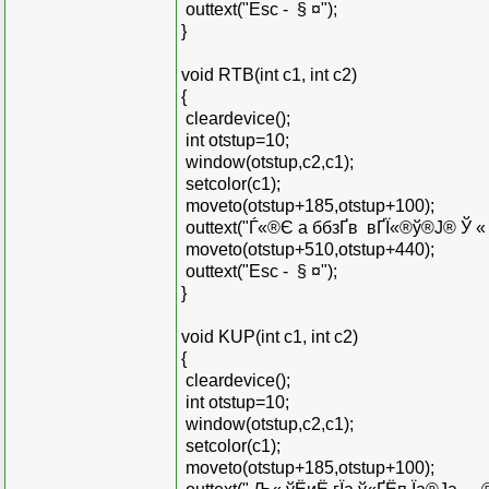
outtext("Esc - ­ § ¤");
}
void RTB(int c1, int c2)
{
cleardevice();
int otstup=10;
window(otstup,c2,c1);
setcolor(c1);
moveto(otstup+185,otstup+100);
outtext("Ѓ«®Є а ббзҐв вҐЇ«®ў®Ј® Ў « ­б
moveto(otstup+510,otstup+440);
outtext("Esc - ­ § ¤");
}
void KUP(int c1, int c2)
{
cleardevice();
int otstup=10;
window(otstup,c2,c1);
setcolor(c1);
moveto(otstup+185,otstup+100);