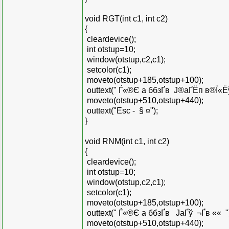
void RGT(int c1, int c2)
{
cleardevice();
int otstup=10;
window(otstup,c2,c1);
setcolor(c1);
moveto(otstup+185,otstup+100);
outtext(" Ѓ«®Є а ббзҐв Ј®аҐ­Ёп в®Ї«Ёў
moveto(otstup+510,otstup+440);
outtext("Esc - ­ § ¤");
}
void RNM(int c1, int c2)
{
cleardevice();
int otstup=10;
window(otstup,c2,c1);
setcolor(c1);
moveto(otstup+185,otstup+100);
outtext(" Ѓ«®Є а ббзҐв ­ ЈаҐў ¬Ґв «« "
moveto(otstup+510,otstup+440);