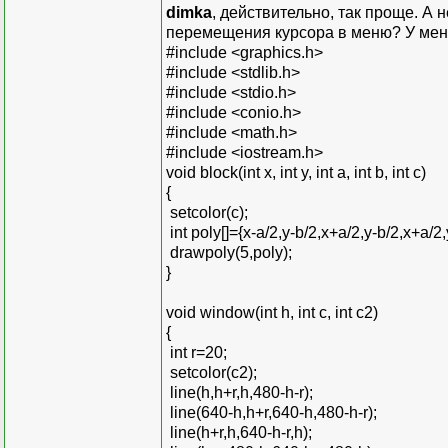
dimka
, действительно, так проще. А 
перемещения курсора в меню? У меня
#include <graphics.h>
#include <stdlib.h>
#include <stdio.h>
#include <conio.h>
#include <math.h>
#include <iostream.h>
void block(int x, int y, int a, int b, int c)
{
setcolor(c);
int poly[]={x-a/2,y-b/2,x+a/2,y-b/2,x+a/2,
drawpoly(5,poly);
}
void window(int h, int c, int c2)
{
int r=20;
setcolor(c2);
line(h,h+r,h,480-h-r);
line(640-h,h+r,640-h,480-h-r);
line(h+r,h,640-h-r,h);