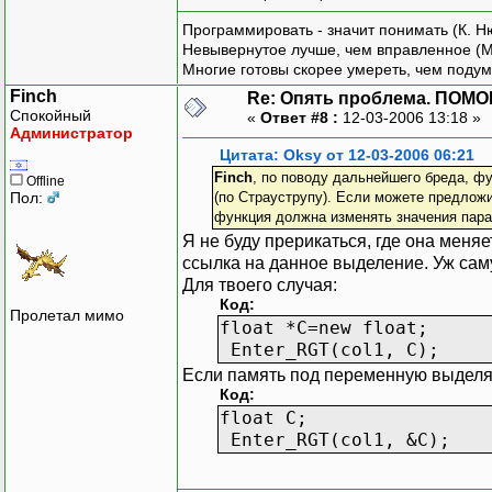
Программировать - значит понимать (К. Н
Невывернутое лучше, чем вправленное (М
Многие готовы скорее умереть, чем подум
Finch
Re: Опять проблема. ПОМО
Спокойный
«
Ответ #8 :
12-03-2006 13:18 »
Администратор
Цитата: Oksy от 12-03-2006 06:21
Finch
, по поводу дальнейшего бреда, ф
Offline
Пол:
(по Страуструпу). Если можете предложи
функция должна изменять значения парам
Я не буду прерикаться, где она меняе
ссылка на данное выделение. Уж сам
Для твоего случая:
Код:
Пролетал мимо
float *C=new float;
Enter_RGT(col1, C);
Если память под переменную выделяе
Код:
float C;
Enter_RGT(col1, &C);