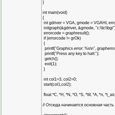
}
int main(void)
{
int gdriver = VGA, gmode = VGAHI, err
initgraph(&gdriver, &gmode, "c:\\tc\\bgi"
errorcode = graphresult();
if (errorcode != grOk)
{
printf("Graphics error: %s\n", grapherr
printf("Press any key to halt:");
getch();
exit(1);
}
int col1=3, col2=0;
start(col1,col2);
float *C, *H, *N, *O, *S, *W, *A, *n, *t_air,
// Отсюда начинается основная часть