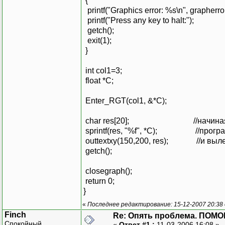
{
printf("Graphics error: %s\n", grapherr
printf("Press any key to halt:");
getch();
exit(1);
}
int col1=3;
float *C;
Enter_RGT(col1, &*C);
char res[20]; //начиная с этог
sprintf(res, "%f", *C); //програ
outtextxy(150,200, res); //и выле
getch();
closegraph();
return 0;
}
«
Последнее редактирование: 15-12-2007 20:38
Finch
Re: Опять проблема. ПОМО
Спокойный
«
Ответ #1 :
11-03-2006 16:08 »