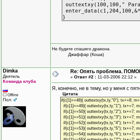
outtextxy(100,100," Para
enter_data(c1,204,100,&
}
Не будите спашяго дракона.
Джаффар (Коша)
Dimka
Re: Опять проблема. ПОМО
Деятель
«
Ответ #2 :
11-03-2006 22:12 »
Команда клуба
Я, конечно, не в тему, но у меня с 
Цитата
Offline
Пол:
if(c[1]==48){ outtextxy(tx,ty,"0"); tx+=8; m
if(c[1]==49){ outtextxy(tx,ty,"1"); tx+=7;
if(c[1]==50){ outtextxy(tx,ty,"2"); tx+=7;
if(c[1]==51){ outtextxy(tx,ty,"3"); tx+=7;
if(c[1]==52){ outtextxy(tx,ty,"4"); tx+=7;
if(c[1]==53){ outtextxy(tx,ty,"5"); tx+=7;
if(c[1]==54){ outtextxy(tx,ty,"6"); tx+=7;
if(c[1]==55){ outtextxy(tx,ty,"7"); tx+=7;