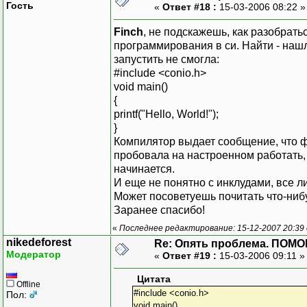
Гость
«
Ответ #18 :
15-03-2006 08:22 
Finch
, не подскажешь, как разобрать
программирования в си. Найти - нашла
запустить не смогла:
#include <conio.h>
void main()
{
printf("Hello, World!");
}
Компилятор выдает сообщение, что фу
пробовала на настроенном работать, т
начинается.
И еще не понятно с инклудами, все л
Может посоветуешь почитать что-ниб
Заранее спасибо!
«
Последнее редактирование: 15-12-2007 20:39
nikedeforest
Re: Опять проблема. ПОМО
Модератор
«
Ответ #19 :
15-03-2006 09:11 
Цитата
Offline
#include <conio.h>
Пол:
void main()