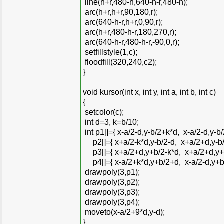
line(h+r,480-h,640-h-r,480-h);
arc(h+r,h+r,90,180,r);
arc(640-h-r,h+r,0,90,r);
arc(h+r,480-h-r,180,270,r);
arc(640-h-r,480-h-r,-90,0,r);
setfillstyle(1,c);
floodfill(320,240,c2);
}
void kursor(int x, int y, int a, int b, int c)
{
setcolor(c);
int d=3, k=b/10;
int p1[]={ x-a/2-d,y-b/2+k*d, x-a/2-d,y-b
p2[]={ x+a/2-k*d,y-b/2-d, x+a/2+d,y-b/
p3[]={ x+a/2+d,y+b/2-k*d, x+a/2+d,y+b
p4[]={ x-a/2+k*d,y+b/2+d, x-a/2-d,y+b/
drawpoly(3,p1);
drawpoly(3,p2);
drawpoly(3,p3);
drawpoly(3,p4);
moveto(x-a/2+9*d,y-d);
}