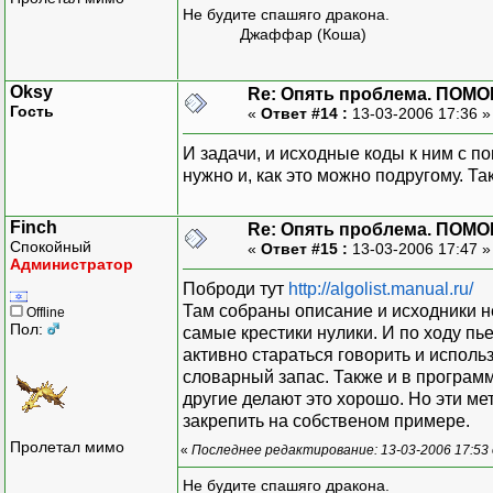
Не будите спашяго дракона.
Джаффар (Коша)
Oksy
Re: Опять проблема. ПОМО
Гость
«
Ответ #14 :
13-03-2006 17:36 
И задачи, и исходные коды к ним с п
нужно и, как это можно подругому. Та
Finch
Re: Опять проблема. ПОМО
Спокойный
«
Ответ #15 :
13-03-2006 17:47 
Администратор
Поброди тут
http://algolist.manual.ru/
Там собраны описание и исходники не
Offline
Пол:
самые крестики нулики. И по ходу пь
активно стараться говорить и исполь
словарный запас. Также и в програм
другие делают это хорошо. Но эти ме
закрепить на собственом примере.
Пролетал мимо
«
Последнее редактирование: 13-03-2006 17:53 
Не будите спашяго дракона.