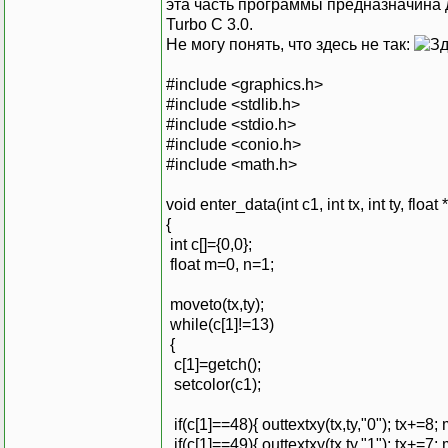
эта часть программы предназначина
Turbo C 3.0.
Не могу понять, что здесь не так:
#include <graphics.h>
#include <stdlib.h>
#include <stdio.h>
#include <conio.h>
#include <math.h>
void enter_data(int c1, int tx, int ty, float 
{
int c[]={0,0};
float m=0, n=1;
moveto(tx,ty);
while(c[1]!=13)
{
c[1]=getch();
setcolor(c1);
if(c[1]==48){ outtextxy(tx,ty,"0"); tx+=8
if(c[1]==49){ outtextxy(tx,ty,"1"); tx+=7