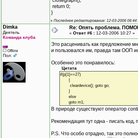
closegraph();
return 0;
}
«
Последнее редактирование: 12-03-2006 06:44
Dimka
Re: Опять проблема. ПОМО
Деятель
«
Ответ #6 :
12-03-2006 10:27 »
Команда клуба
Это расценивать как предложение мн
и пользовался им, правда там ООП ис
Offline
Пол:
Особенно это понравилось:
Цитата
if(p[1]==27)
{
cleardevice(); goto go;
}
else
goto m1;
В природе существуют оператор cont
Рекомендация тут одна - писать код,
P.S. Что особо отрадно, так это пол