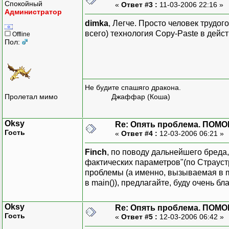
Спокойный
«
Ответ #3 :
11-03-2006 22:16 »
Администратор
dimka
, Легче. Просто человек трудог
всего) технология Copy-Paste в дейст
Offline
Пол:
Не будите спашяго дракона.
Пролетал мимо
Джаффар (Коша)
Oksy
Re: Опять проблема. ПОМО
Гость
«
Ответ #4 :
12-03-2006 06:21 »
Finch
, по поводу дальнейшего бреда
фактических параметров"(по Страуст
проблемы (а именно, вызываемая в 
в main()), предлагайте, буду очень бл
Oksy
Re: Опять проблема. ПОМО
Гость
«
Ответ #5 :
12-03-2006 06:42 »