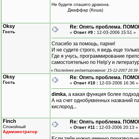
Не будите спашяго дракона.
Джаффар (Коша)
Oksy
Re: Опять проблема. ПОМО
Гость
«
Ответ #9 :
12-03-2006 15:51 »
Спасибо за помощь, парни!
И не судите строго, я ведь еще тольк
Где я учусь, программирование препод
самостоятельно по Help'у и литератур
«
Последнее редактирование: 15-12-2007 20:39
Oksy
Re: Опять проблема. ПОМО
Гость
«
Ответ #10 :
12-03-2006 16:36 
dimka
, а какая функция более подхо
А на счет однобуквенных названий па
кислород...
Finch
Re: Опять проблема. ПОМО
Спокойный
«
Ответ #11 :
12-03-2006 20:13 
Администратор
Если тебе нужно именно произвольны