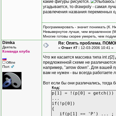
какие фигуры рисуются.
угадывается, то drawpoly - самая лу
развлечения названия переменных о
Программировать - значит понимать (К. Н
Невывернутое лучше, чем вправленное (М
Многие готовы скорее умереть, чем подум
Dimka
Re: Опять проблема. ПОМО
Деятель
«
Ответ #7 :
12-03-2006 10:41 »
Команда клуба
Что же касается массива типа int z[2
предложенной схеме не различаются 
Offline
Пол:
например, "arrow down". Для вашей пр
вам не нужен - вы всегда работаете л
Вот если бы они различались, тогда 
Код:
p[1] = !(p[0] = getch())
...
if(!p[0])
{
if(p[1] == 'P') ... ; 