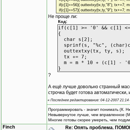
if(c[1]==56){ outtextxy(tx,ty,"8"); tx+=7;
if(c[1]==57){ outtextxy(tx,ty,"9"); tx+=7;
Не проще ли:
Код:
if(c[1] >= '0' && c[1] <
{
char s[2];
sprinf(s, "%c", (char)c
outtextxy(tx, ty, s);
tx += 7;
m = m * 10 + (c[1] - '0
}
?
А ещё лучше довольно странный массив
строчка будет готова автоматически, и
«
Последнее редактирование: 04-12-2007 21:14
Программировать - значит понимать (К. Н
Невывернутое лучше, чем вправленное (М
Многие готовы скорее умереть, чем подум
Finch
Re: Опять проблема. ПОМО