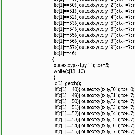
if(c[1]==50){ outtextxy(tx,ty,"2"); tx+=7
if(c[1]==51){ outtextxy(tx,ty,"3"); tx+=7
if(c[1]==52){ outtextxy(tx,ty,"4"); tx+=7
if(c[1]==53){ outtextxy(tx,ty,"5"); tx+=7
if(c[1]==54){ outtextxy(tx,ty,"6"); tx+=7
if(c[1]==55){ outtextxy(tx,ty,"7"); tx+=7
if(c[1]==56){ outtextxy(tx,ty,"8"); tx+=7
if(c[1]==57){ outtextxy(tx,ty,"9"); tx+=7
if(c[1]==46)
{
outtextxy(tx-1,ty,"."); tx+=5;
while(c[1]!=13)
{
c[1]=getch();
if(c[1]==48){ outtextxy(tx,ty,"0"); tx+=
if(c[1]==49){ outtextxy(tx,ty,"1"); tx+=
if(c[1]==50){ outtextxy(tx,ty,"2"); tx+=
if(c[1]==51){ outtextxy(tx,ty,"3"); tx+=
if(c[1]==52){ outtextxy(tx,ty,"4"); tx+=
if(c[1]==53){ outtextxy(tx,ty,"5"); tx+=
if(c[1]==54){ outtextxy(tx,ty,"6"); tx+=
if(c[1]==55){ outtextxy(tx,ty,"7"); tx+=