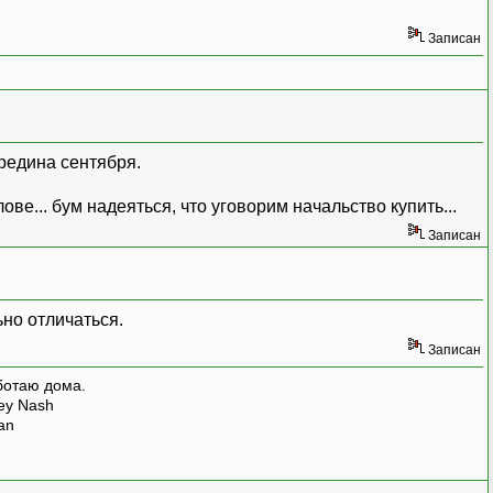
Записан
ередина сентября.
ве... бум надеяться, что уговорим начальство купить...
Записан
ьно отличаться.
Записан
ботаю дома.
rey Nash
man