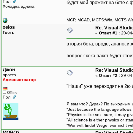
Пол:
будет мой прожект на бете с
Холадна аднака!
MCP, MCAD, MCTS:Win, MCTS:W
xelos
Re: Visual Studi
Гость
«
Ответ #1 :
29-04
вторая бета, вроде, ананосир
вопрос скока пакет будет сто
Джон
Re: Visual Studi
просто
«
Ответ #2 :
29-04
Администратор
"Наши" уже переходят на 2ю б
Offline
Пол:
Я вам что? Дурак? По выходным 
"Just because the language allows y
"Physics is like sex: sure, it may g
"All science is either physics or st
"Wer will, findet Wege, wer nicht wil
MOPO3