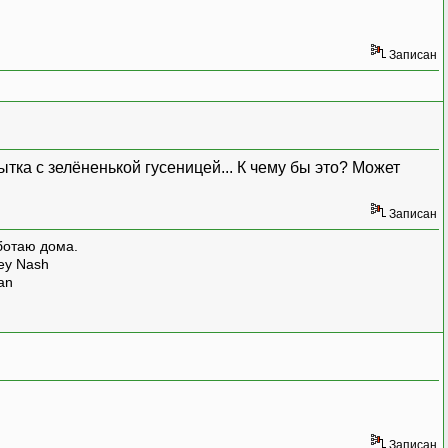
Записан
ка с зелёненькой гусеницей... К чему бы это? Может
Записан
ботаю дома.
rey Nash
man
Записан