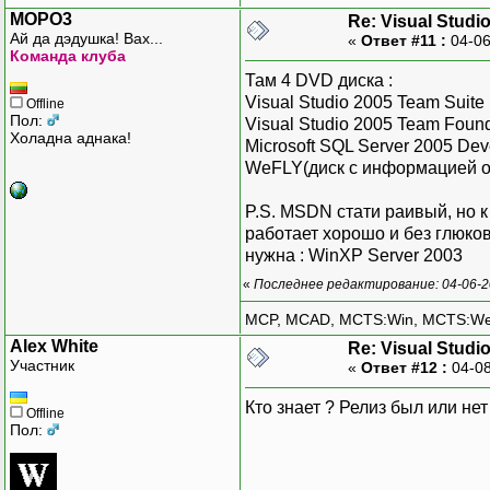
MOPO3
Re: Visual Studi
Ай да дэдушка! Вах...
«
Ответ #11 :
04-06
Команда клуба
Там 4 DVD диска :
Visual Studio 2005 Team Suite
Offline
Пол:
Visual Studio 2005 Team Found
Холадна аднака!
Microsoft SQL Server 2005 Dev
WeFLY(диск с информацией об
P.S. MSDN стати раивый, но
работает хорошо и без глюков
нужна : WinXP Server 2003
«
Последнее редактирование: 04-06-
MCP, MCAD, MCTS:Win, MCTS:W
Alex White
Re: Visual Studi
Участник
«
Ответ #12 :
04-08
Кто знает ? Релиз был или нет 
Offline
Пол: