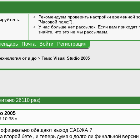
Рекомендуем проверить настройки временной зо
ируйтесь
.
"Часовой пояс:").
У нас больше нет рассылок. Если вам приходят п
знайте, что это не мы рассылаем.
лендарь
Почта
Войти
Регистрация
технология от и до
> Тема:
Visual Studio 2005
читано 26110 раз)
io 2005
5 10:38 »
гда официально обещают выход САБЖА ?
на второй бете , и теперь думаю долго ли финальной верси