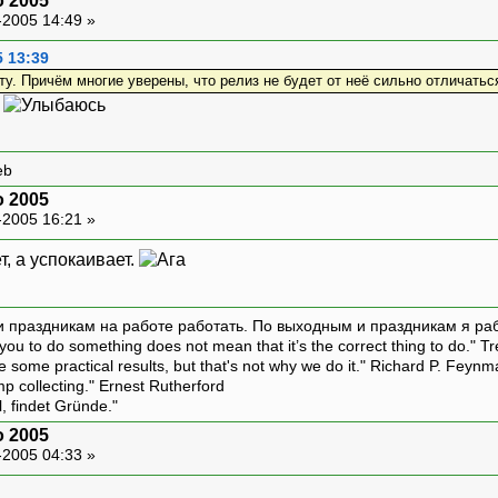
o 2005
-2005 14:49 »
5 13:39
у. Причём многие уверены, что релиз не будет от неё сильно отличатьс
т
eb
o 2005
-2005 16:21 »
, а успокаивает.
и праздникам на работе работать. По выходным и праздникам я ра
ou to do something does not mean that it’s the correct thing to do." T
ive some practical results, but that's not why we do it." Richard P. Feyn
amp collecting." Ernest Rutherford
l, findet Gründe."
o 2005
-2005 04:33 »