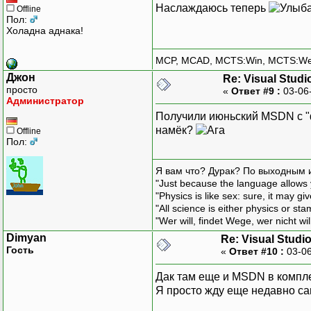
Наслаждаюсь теперь
Offline
Пол:
Холадна аднака!
MCP, MCAD, MCTS:Win, MCTS:W
Джон
Re: Visual Studi
просто
«
Ответ #9 :
03-06
Администратор
Получили июньский MSDN c "ф
намёк?
Offline
Пол:
Я вам что? Дурак? По выходным 
"Just because the language allows y
"Physics is like sex: sure, it may g
"All science is either physics or st
"Wer will, findet Wege, wer nicht wil
Dimyan
Re: Visual Studi
Гость
«
Ответ #10 :
03-06
Дак там еще и MSDN в компл
Я просто жду еще недавно с