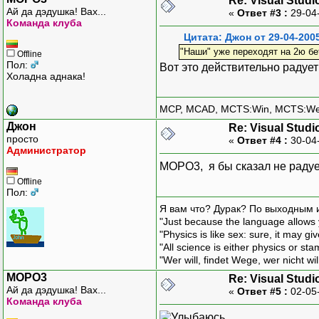
Re: Visual Studi
Ай да дэдушка! Вах...
«
Ответ #3 :
29-04
Команда клуба
Цитата: Джон от 29-04-200
"Наши" уже переходят на 2ю бет
Offline
Пол:
Вот это действительно радуе
Холадна аднака!
MCP, MCAD, MCTS:Win, MCTS:W
Джон
Re: Visual Studi
просто
«
Ответ #4 :
30-04
Администратор
MOPO3, я бы сказал не радует
Offline
Пол:
Я вам что? Дурак? По выходным 
"Just because the language allows y
"Physics is like sex: sure, it may g
"All science is either physics or st
"Wer will, findet Wege, wer nicht wil
MOPO3
Re: Visual Studi
Ай да дэдушка! Вах...
«
Ответ #5 :
02-05
Команда клуба