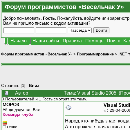
Форум программистов «Весельчак У»
Добро пожаловать,
Гость
. Пожалуйста,
войдите
или
зарегистр
Вам не пришло
письмо с кодом активации?
Начало
Наши сайты
Правила
Помощь
Поиск
Ка
Форум программистов «Весельчак У»
>
Программирование
>
.NET 
Страниц: [
1
]
Вниз
Автор
Тема: Visual Studio 2005 (Про
0 Пользователей и 1 Гость смотрят эту тему.
MOPO3
Visual Stud
Ай да дэдушка! Вах...
«
:
29-04-200
Команда клуба
Народ, кто-нибудь знает ко
А то прожект я начал писать 
Offline