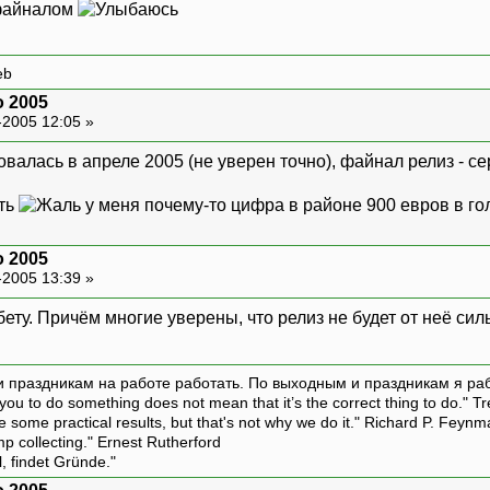
 файналом
eb
o 2005
-2005 12:05 »
овалась в апреле 2005 (не уверен точно), файнал релиз - с
ить
у меня почему-то цифра в районе 900 евров в голо
o 2005
-2005 13:39 »
ету. Причём многие уверены, что релиз не будет от неё сил
и праздникам на работе работать. По выходным и праздникам я ра
ou to do something does not mean that it’s the correct thing to do." T
ive some practical results, but that's not why we do it." Richard P. Feyn
amp collecting." Ernest Rutherford
l, findet Gründe."