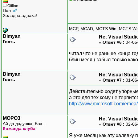
Offline
Пол:
Холадна аднака!
MCP, MCAD, MCTS:Win, MCTS:W
Dimyan
Re: Visual Studi
Гость
«
Ответ #6 :
04-05
читал что не раньше конца го
блин месяц забыл только како
Dimyan
Re: Visual Studi
Гость
«
Ответ #7 :
01-06
Действительно ходят упорные
а это для тех кому не терпитс
http://www.microsoft.com/emea
MOPO3
Re: Visual Studi
Ай да дэдушка! Вах...
«
Ответ #8 :
02-06
Команда клуба
Я уже месяц как эту халявку 