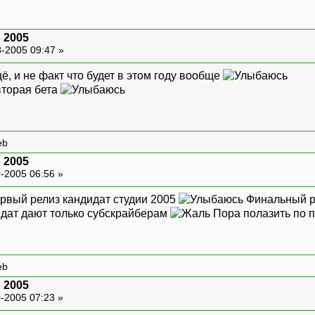
o 2005
-2005 09:47 »
щё, и не факт что будет в этом году вообще
вторая бета
eb
o 2005
-2005 06:56 »
вый релиз кандидат студии 2005
Финальный ре
дидат дают только субскрайберам
Пора полазить по 
eb
o 2005
-2005 07:23 »