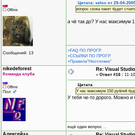
Цитата: xelos от 29-04-200
вопрос скока пакет будет стои
Offline
а чё так до? У нас максимум 
>FAQ ПО ПРОГР.
Сообщений: 13
>ССЫЛКИ ПО ПРОГР.
>Правила"Неотложки"
nikedeforest
Re: Visual Studi
Команда клуба
«
Ответ #16 :
11-10
Цитата
Offline
У нас максимум 150 рублей буд
Пол:
У тебя че-то дорого. Можно и
ещё один вопрос ...
Алексей++
Re: Visual Studi