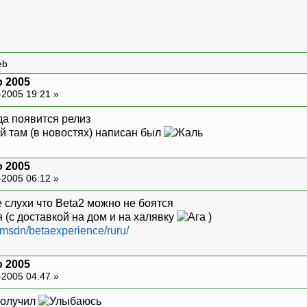
eb
o 2005
-2005 19:21 »
да появится релиз
й там (в новостях) написан был
o 2005
-2005 06:12 »
 слухи что Beta2 можно не боятся
я (с доставкой на дом и на халявку
)
/msdn/betaexperience/ruru/
o 2005
-2005 04:47 »
получил