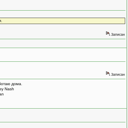
я.
Записан
Записан
ботаю дома.
rey Nash
man