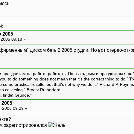
eb
o 2005
-2005 09:18 »
ирменным" диском беты2 2005 студии. Но вот стерео-открыт
и праздникам на работе работать. По выходным и праздникам я ра
ou to do something does not mean that it’s the correct thing to do." T
ive some practical results, but that's not why we do it." Richard P. Feyn
amp collecting." Ernest Rutherford
l, findet Gründe."
o 2005
-2005 09:29 »
екте?
ам зарегистрировался