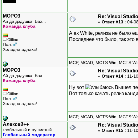
MOPO3
Re: Visual Studi
Ай да дэдушка! Вах...
«
Ответ #13 :
04-08
Команда клуба
Alex White, релиза не было е
Последнее что было, так это 
Offline
Пол:
Холадна аднака!
MCP, MCAD, MCTS:Win, MCTS:W
MOPO3
Re: Visual Studi
Ай да дэдушка! Вах...
«
Ответ #14 :
11-10
Команда клуба
Ну вот
Вышел пер
Вот только качать релиз кан
Offline
Пол:
Холадна аднака!
MCP, MCAD, MCTS:Win, MCTS:W
Алексей++
Re: Visual Studi
глобальный и пушистый
«
Ответ #15 :
11-10
Глобальный модератор