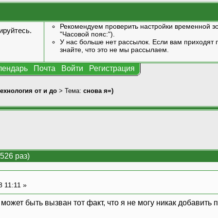
Рекомендуем проверить настройки временной зо
ируйтесь
.
"Часовой пояс:").
У нас больше нет рассылок. Если вам приходят п
знайте, что это не мы рассылаем.
лендарь
Почта
Войти
Регистрация
технология от и до
> Тема:
снова я=)
526 раз)
8 11:11 »
может быть вызван тот факт, что я не могу никак добавить