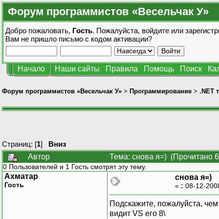
Форум программистов «Весельчак У»
Добро пожаловать,
Гость
. Пожалуйста,
войдите
или
зарегистр
Вам не пришло
письмо с кодом активации?
Начало
Наши сайты
Правила
Помощь
Поиск
Ка
Форум программистов «Весельчак У»
>
Программирование
>
.NET 
Страниц: [
1
]
Вниз
Автор
Тема: снова я=) (Прочитано 6
0 Пользователей и 1 Гость смотрят эту тему.
Ахматар
снова я=)
Гость
«
:
08-12-200
Подскажите, пожалуйста, чем 
видит VS его 8\