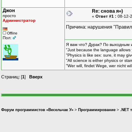
Джон
Re: снова я=)
просто
«
Ответ #1 :
08-12-2
Администратор
Причина: нарушения "Правил"
Offline
Пол:
Я вам что? Дурак? По выходным 
"Just because the language allows y
"Physics is like sex: sure, it may g
"All science is either physics or st
"Wer will, findet Wege, wer nicht wil
Страниц: [
1
]
Вверх
Форум программистов «Весельчак У»
>
Программирование
>
.NET 