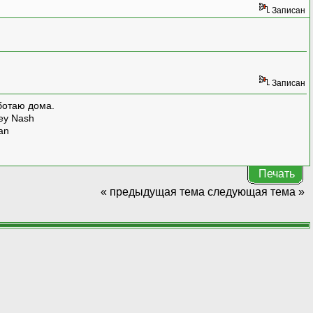
Записан
Записан
ботаю дома.
rey Nash
man
Печать
« предыдущая тема
следующая тема »