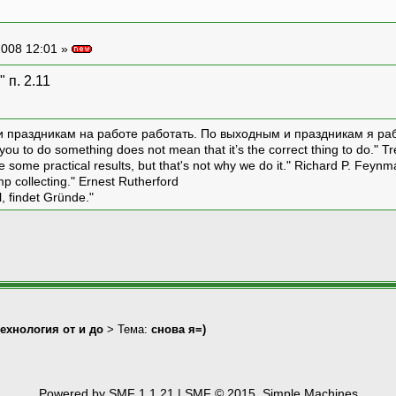
008 12:01 »
 п. 2.11
и праздникам на работе работать. По выходным и праздникам я ра
ou to do something does not mean that it’s the correct thing to do." T
ive some practical results, but that's not why we do it." Richard P. Feyn
amp collecting." Ernest Rutherford
l, findet Gründe."
технология от и до
> Тема:
снова я=)
Powered by SMF 1.1.21
|
SMF © 2015, Simple Machines