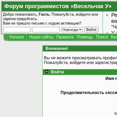
Форум программистов «Весельчак У»
Добро пожаловать,
Гость
. Пожалуйста,
войдите
или
Ре
зарегистрируйтесь
.
ва
Вам не пришло
письмо с кодом активации?
"Ч
У 
Начало
Наши сайты
Правила
Помощь
Поиск
Ка
от
зн
Внимание!
Вы не можете просматривать профил
Пожалуйста, войдите или
зарегистри
Войти
Имя 
Продолжительность сессии
З