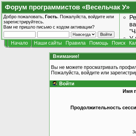
Форум программистов «Весельчак У»
Добро пожаловать,
Гость
. Пожалуйста,
войдите
или
Ре
зарегистрируйтесь
.
ва
Вам не пришло
письмо с кодом активации?
"Ч
У 
Начало
Наши сайты
Правила
Помощь
Поиск
Ка
от
зн
Внимание!
Вы не можете просматривать профил
Пожалуйста, войдите или
зарегистри
Войти
Имя 
Продолжительность сессии
З