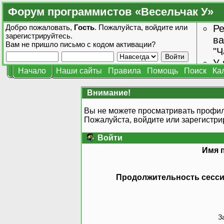
Форум программистов «Весельчак У»
Добро пожаловать,
Гость
. Пожалуйста,
войдите
или
Ре
зарегистрируйтесь
.
ва
Вам не пришло
письмо с кодом активации?
"Ч
У 
Начало
Наши сайты
Правила
Помощь
Поиск
Ка
от
зн
Внимание!
Вы не можете просматривать профил
Пожалуйста, войдите или
зарегистри
Войти
Имя 
Продолжительность сессии
З