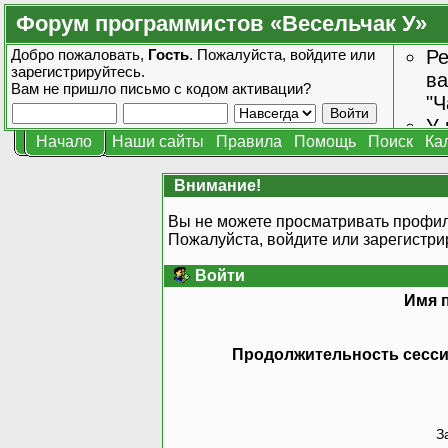
Форум программистов «Весельчак У»
Добро пожаловать,
Гость
. Пожалуйста,
войдите
или
Ре
зарегистрируйтесь
.
ва
Вам не пришло
письмо с кодом активации?
"Ч
У 
Начало
Наши сайты
Правила
Помощь
Поиск
Ка
от
зн
Внимание!
Вы не можете просматривать профил
Пожалуйста, войдите или
зарегистри
Войти
Имя 
Продолжительность сессии
З