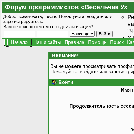
Форум программистов «Весельчак У»
Добро пожаловать,
Гость
. Пожалуйста,
войдите
или
Ре
зарегистрируйтесь
.
ва
Вам не пришло
письмо с кодом активации?
"Ч
У 
Начало
Наши сайты
Правила
Помощь
Поиск
Ка
от
зн
Внимание!
Вы не можете просматривать профил
Пожалуйста, войдите или
зарегистри
Войти
Имя 
Продолжительность сессии
З