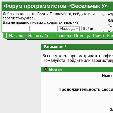
Форум программистов «Весельчак У»
Добро пожаловать,
Гость
. Пожалуйста,
войдите
или
Ре
зарегистрируйтесь
.
ва
Вам не пришло
письмо с кодом активации?
"Ч
У 
Начало
Наши сайты
Правила
Помощь
Поиск
Ка
от
зн
Внимание!
Вы не можете просматривать профил
Пожалуйста, войдите или
зарегистри
Войти
Имя 
Продолжительность сессии
З