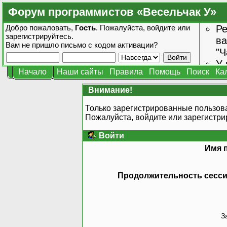
Форум программистов «Весельчак У»
Добро пожаловать,
Гость
. Пожалуйста,
войдите
или
Ре
зарегистрируйтесь
.
ва
Вам не пришло
письмо с кодом активации?
"Ч
У 
Начало
Наши сайты
Правила
Помощь
Поиск
Ка
от
зн
Внимание!
Только зарегистрированные пользова
Пожалуйста, войдите или
зарегистри
Войти
Имя 
Продолжительность сессии
З