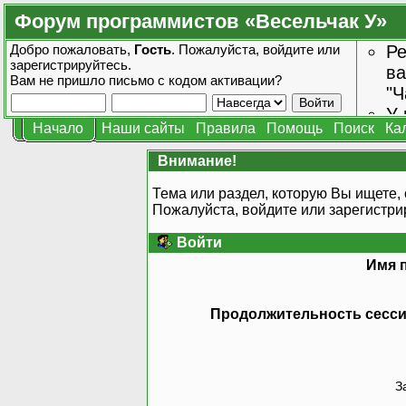
Форум программистов «Весельчак У»
Добро пожаловать,
Гость
. Пожалуйста,
войдите
или
Ре
зарегистрируйтесь
.
ва
Вам не пришло
письмо с кодом активации?
"Ч
У 
Начало
Наши сайты
Правила
Помощь
Поиск
Ка
от
зн
Внимание!
Тема или раздел, которую Вы ищете, 
Пожалуйста, войдите или
зарегистри
Войти
Имя 
Продолжительность сессии
З