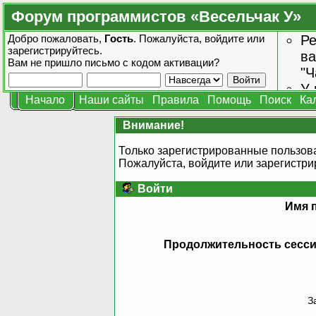
Форум программистов «Весельчак У»
Добро пожаловать,
Гость
. Пожалуйста,
войдите
или
Ре
зарегистрируйтесь
.
ва
Вам не пришло
письмо с кодом активации?
"Ч
У 
Начало
Наши сайты
Правила
Помощь
Поиск
Ка
от
зн
Внимание!
Только зарегистрированные пользова
Пожалуйста, войдите или
зарегистри
Войти
Имя 
Продолжительность сессии
З