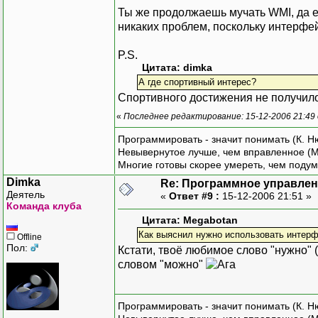
Ты же продолжаешь мучать WMI, да ещ
никаких проблем, поскольку интерфейс
P.S.
Цитата: dimka
А где спортивный интерес?
Спортивного достижения не получил
«
Последнее редактирование: 15-12-2006 21:49
Программировать - значит понимать (К. Н
Невывернутое лучше, чем вправленное (М
Многие готовы скорее умереть, чем подум
Dimka
Re: Программное управлени
Деятель
«
Ответ #9 :
15-12-2006 21:51 »
Команда клуба
Цитата: Megabotan
Как выяснил нужно использовать интер
Offline
Пол:
Кстати, твоё любимое слово "нужно" 
словом "можно"
Программировать - значит понимать (К. Н