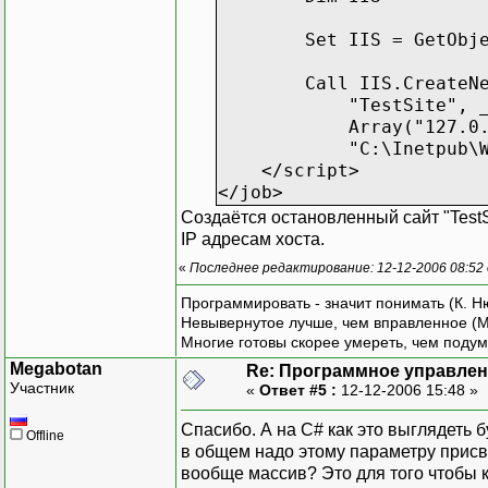
Set IIS = GetObject(
Call IIS.CreateNew
"TestSite", 
Array("127.0.0.1:4
"C:\Inetpub\WWW
</script>
</job>
Создаётся остановленный сайт "TestS
IP адресам хоста.
«
Последнее редактирование: 12-12-2006 08:52
Программировать - значит понимать (К. Н
Невывернутое лучше, чем вправленное (М
Многие готовы скорее умереть, чем подум
Megabotan
Re: Программное управлени
Участник
«
Ответ #5 :
12-12-2006 15:48 »
Спасибо. А на C# как это выглядеть 
Offline
в общем надо этому параметру присв
вообще массив? Это для того чтобы к