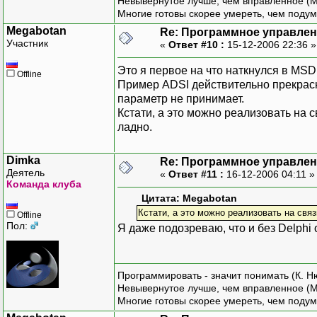
Невывернутое лучше, чем вправленное (М
Многие готовы скорее умереть, чем подум
Megabotan
Re: Программное управлени
Участник
«
Ответ #10 :
15-12-2006 22:36 
Это я первое на что наткнулся в MSD
Offline
Пример ADSI действительно прекрасн
параметр не принимает.
Кстати, а это можно реализовать на с
ладно.
Dimka
Re: Программное управлени
Деятель
«
Ответ #11 :
16-12-2006 04:11 
Команда клуба
Цитата: Megabotan
Кстати, а это можно реализовать на связк
Offline
Пол:
Я даже подозреваю, что и без Delphi
Программировать - значит понимать (К. Н
Невывернутое лучше, чем вправленное (М
Многие готовы скорее умереть, чем подум