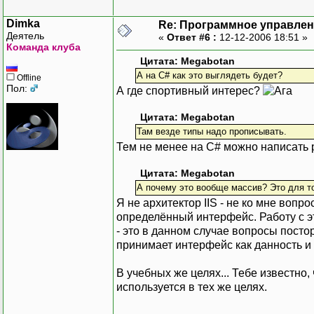
Dimka
Re: Программное управлени
Деятель
«
Ответ #6 :
12-12-2006 18:51 »
Команда клуба
Цитата: Megabotan
А на C# как это выглядеть будет?
Offline
Пол:
А где спортивный интерес?
Цитата: Megabotan
Там везде типы надо прописывать.
Тем не менее на C# можно написать 
Цитата: Megabotan
А почему это вообще массив? Это для то
Я не архитектор IIS - не ко мне вопр
определённый интерфейс. Работу с э
- это в данном случае вопросы посто
принимает интерфейс как данность и 
В учебных же целях... Тебе известно,
используется в тех же целях.