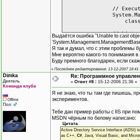
// Execute the met
System.Management.
classInstance.Invo
// List outP
Выдаётся ошибка "Unable to cast object 
Response.Write("O
'System.Management.ManagementBaseObj
Response.Write("Ret
Я так и думал, что с этим проблемы б
Мне вероятно какого-то понимания в 
Буду премного благодарен, если скаж
«
Последнее редактирование: 13-12-2007 18:41
Dimka
Re: Программное управлени
Деятель
«
Ответ #8 :
15-12-2006 21:36 »
Команда клуба
Я не знаю, что ты там где пишешь, 
экспериментов.
Offline
Пол:
Тебе дан пример работы с IIS при помо
MSDN чёрным по белому написано:
Цитата
Active Directory Service Interface (ADSI) i
as C++,
C#
, Java, Visual Basic, and Micros