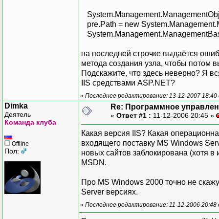
System.Management.ManagementObjec
pre.Path = new System.Management.M
System.Management.ManagementBaseO
на последней строчке выдаётся ошиб
метода создания узла, чтобы потом в
Подскажите, что здесь неверно? Я вс
IIS средствами ASP.NET?
«
Последнее редактирование: 13-12-2007 18:40
Dimka
Re: Программное управлени
Деятель
«
Ответ #1 :
11-12-2006 20:45 »
Команда клуба
Какая версия IIS? Какая операционна
входящего поставку MS Windows Serve
Offline
Пол:
новых сайтов заблокирована (хотя в и
MSDN.
Про MS Windows 2000 точно не скажу.
Server версиях.
«
Последнее редактирование: 11-12-2006 20:48