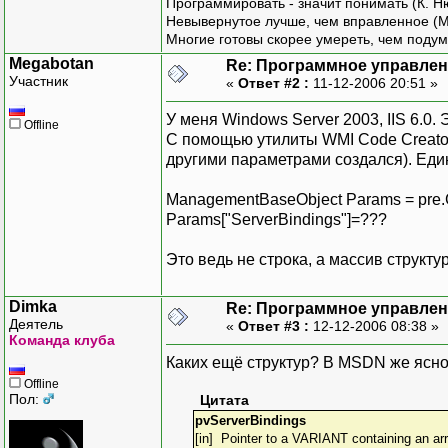
Программировать - значит понимать (К. Н
Невывернутое лучше, чем вправленное (М
Многие готовы скорее умереть, чем подум
Megabotan
Re: Программное управлени
Участник
«
Ответ #2 :
11-12-2006 20:51 »
У меня Windows Server 2003, IIS 6.0. 
Offline
С помощью утилиты WMI Code Creator
другими параметрами создался). Единс
ManagementBaseObject Params = pre.
Params["ServerBindings"]=???
Это ведь не строка, а массив структур
Dimka
Re: Программное управлени
Деятель
«
Ответ #3 :
12-12-2006 08:38 »
Команда клуба
Каких ещё структур? В MSDN же ясно
Offline
Пол:
Цитата
pvServerBindings
[in] Pointer to a VARIANT containing an arr