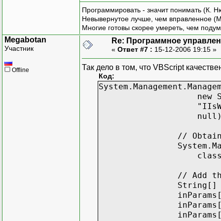
Программировать - значит понимать (К. Н
Невывернутое лучше, чем вправленное (М
Многие готовы скорее умереть, чем подум
Megabotan
Re: Программное управлени
Участник
«
Ответ #7 :
15-12-2006 19:15 »
Так дело в том, что VBScript качеств
Offline
Код:
System.Management.Manage
new System.Managem
"IIsWebServic
null)
// Obtain in-para
System.Management.
classInstance.Get
// Add the inpu
String[] Bindings =
inParams["PathOfRoo
inParams["ServerB
inParams["ServerC