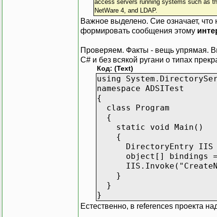
access servers running systems such as th
NetWare 4, and LDAP.
Важное выделено. Сие означает, что
формировать сообщения этому
инте
Проверяем. Факты - вещь упрямая. 
C# и без всякой ругани о типах прекр
Код: (Text)
using System.DirectorySe
namespace ADSITest
{
class Program
{
static void Main()
{
DirectoryEntry IIS 
object[] bindings = ne
IIS.Invoke("CreateNewS
}
}
}
Естественно, в references проекта над