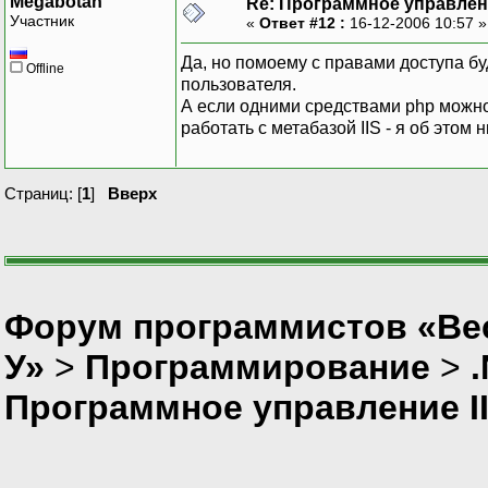
Megabotan
Re: Программное управлени
Участник
«
Ответ #12 :
16-12-2006 10:57 
Да, но помоему с правами доступа бу
Offline
пользователя.
А если одними средствами php можно 
работать с метабазой IIS - я об этом 
Страниц: [
1
]
Вверх
Форум программистов «Ве
У»
>
Программирование
>
Программное управление I