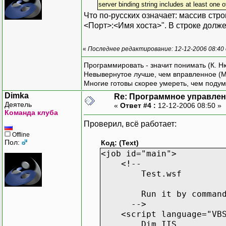
server binding string includes at least one 
Что по-русских означает: массив стр
<Порт>:<Имя хоста>". В строке долже
«
Последнее редактирование: 12-12-2006 08:40
Программировать - значит понимать (К. Н
Невывернутое лучше, чем вправленное (М
Многие готовы скорее умереть, чем подум
Dimka
Re: Программное управлени
Деятель
«
Ответ #4 :
12-12-2006 08:50 »
Команда клуба
Проверил, всё работает:
Offline
Пол:
Код: (Text)
<job id="main">
<!--
Test.wsf
Run it by command
-->
<script language="VBS
Dim IIS