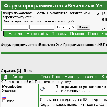
Форум программистов «Весельчак У»
Добро пожаловать,
Гость
. Пожалуйста,
войдите
или
Ре
зарегистрируйтесь
.
ва
Вам не пришло
письмо с кодом активации?
"Ч
У 
Начало
Наши сайты
Правила
Помощь
Поиск
Ка
от
зн
Форум программистов «Весельчак У»
>
Программирование
>
.NET 
Страниц: [
1
]
Вниз
Автор
Тема: Программное управление IIS 
0 Пользователей и 1 Гость смотрят эту тему.
Megabotan
Программное управление I
Участник
«
:
11-12-2006 16:25 »
Я пытаюсь создать узел IIS средств
Offline
Когда пытаюсь выполнить код на C#: