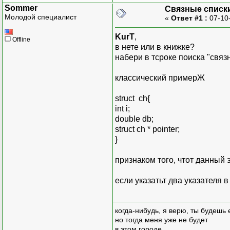
Sommer
Связные списк
Молодой специалист
«
Ответ #1 :
07-10
KurT
,
Offline
в нете или в книжке?
набери в тсроке поиска "связ
классический примерЖ
struct ch{
int i;
double db;
struct ch * pointer;
}
признаком того, чтот данный 
если указатьт два указателя 
когда-нибудь, я верю, ты будешь
но тогда меня уже не будет
в этом городе