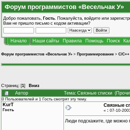
Форум программистов «Весельчак У»
Добро пожаловать,
Гость
. Пожалуйста,
войдите
или
зарегистр
Вам не пришло
письмо с кодом активации?
Начало
Наши сайты
Правила
Помощь
Поиск
Ка
Форум программистов «Весельчак У»
>
Программирование
>
C/C++
Страниц: [
1
]
Вниз
Автор
Тема: Связные списки (Прочи
0 Пользователей и 1 Гость смотрят эту тему.
KurT
Связные с
Гость
«
:
07-10-200
Люди подскажите, где можно п