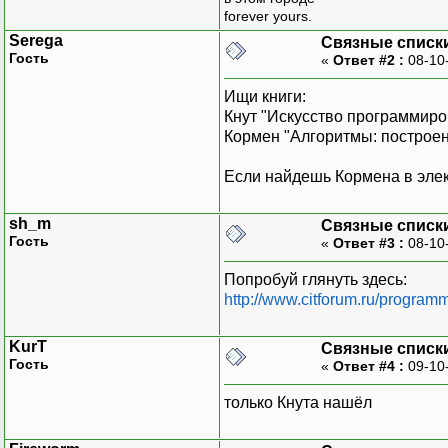
forever yours.
Serega
Связные списк
Гость
«
Ответ #2 :
08-10
Ищи книги:
Кнут "Искусство программиро
Кормен "Алгоритмы: построен
Если найдешь Кормена в элек
sh_m
Связные списк
Гость
«
Ответ #3 :
08-10
Попробуй глянуть здесь:
http://www.citforum.ru/programm
KurT
Связные списк
Гость
«
Ответ #4 :
09-10
только Кнута нашёл