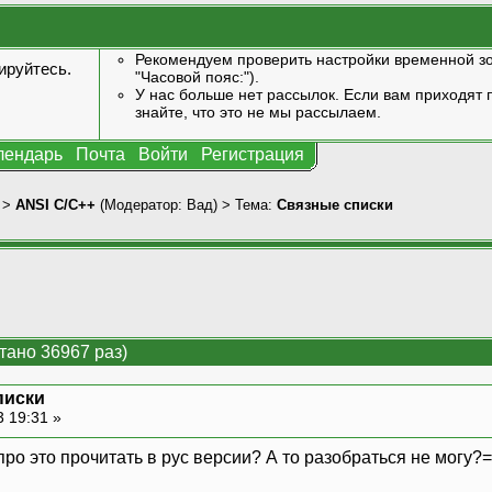
Рекомендуем проверить настройки временной зо
ируйтесь
.
"Часовой пояс:").
У нас больше нет рассылок. Если вам приходят п
знайте, что это не мы рассылаем.
лендарь
Почта
Войти
Регистрация
>
ANSI С/С++
(Модератор:
Вад
) > Тема:
Связные списки
тано 36967 раз)
писки
3 19:31 »
ро это прочитать в рус версии? А то разобраться не могу?=