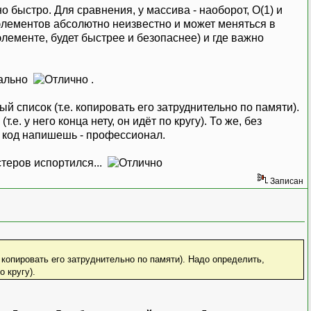
но быстро. Для сравнения, у массива - наоборот, О(1) и
 элементов абсолютно неизвестно и может меняться в
лементе, будет быстрее и безопаснее) и где важно
мально
.
 список (т.е. копировать его затруднительно по памяти).
е. у него конца нету, он идёт по кругу). То же, без
й код напишешь - профессионал.
стеров испортился...
Записан
 копировать его затруднительно по памяти). Надо определить,
о кругу).