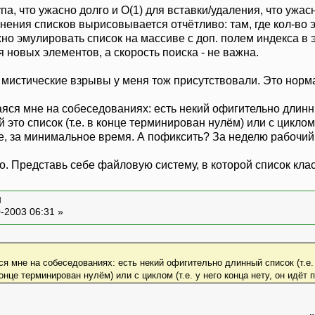
па, что ужасно долго и О(1) для вставки/удаления, что ужас
енения списков вырисовывается отчётливо: там, где кол-во
о эмулировать список на массиве с доп. полем индекса в э
 новых элементов, а скорость поиска - не важна.
 мистические взрывы у меня тож присутствовали. Это нор
яся мне на собеседованиях: есть некий офигительно длинный
то список (т.е. в конце терминирован нулём) или с циклом (т.
е, за минимальное время. А пофиксить? За неделю рабочи
о. Представь себе файловую систему, в которой список кла
и
-2003 06:31 »
ся мне на собеседованиях: есть некий офигительно длинный список (т.е.
онце терминирован нулём) или с циклом (т.е. у него конца нету, он идёт п