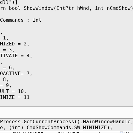
dll")]
rn bool ShowWindow(IntPtr hWnd, int nCmdShow
Commands : int
,
1,
ZED = 2,
= 3,
VATE = 4,
,
= 6,
CTIVE= 7,
8,
 9,
T = 10,
IZE = 11
Process.GetCurrentProcess().MainWindowHandle
e, (int) CmdShowCommands.SW_MINIMIZE);