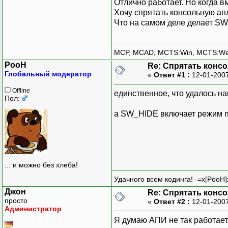
Отлично работает. Но когда
Хочу спрятать консольную апл
Что на самом деле делает SW
MCP, MCAD, MCTS:Win, MCTS:W
PooH
Re: Спрятать конс
Глобальный модератор
«
Ответ #1 :
12-01-2007
Offline
единственное, что удалось на
Пол:
а SW_HIDE включает режим пр
... и можно без хлеба!
Удачного всем кодинга! -=x[PooH]
Джон
Re: Спрятать конс
просто
«
Ответ #2 :
12-01-2007
Администратор
Я думаю АПИ не так работает.