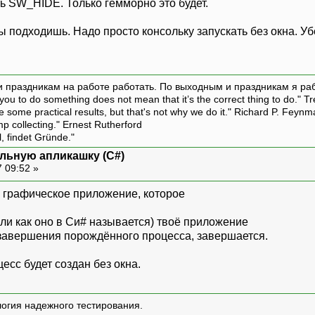
ь SW_HIDE. Только гемморно это будет.
ы подходишь. Надо просто консольку запускать без окна. У
и праздникам на работе работать. По выходным и праздникам я ра
ou to do something does not mean that it’s the correct thing to do." T
ive some practical results, but that's not why we do it." Richard P. Feyn
amp collecting." Ernest Rutherford
l, findet Gründe."
ольную апликашку (C#)
 09:52 »
- графическое приложение, которое
или как оно в Си# называется) твоё приложение
 завершения порождённого процесса, завершается.
есс будет создан без окна.
логия надежного тестирования.