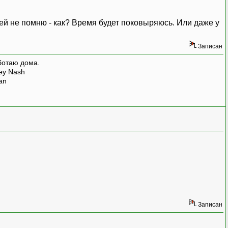
бей не помню - как? Время будет поковыряюсь. Или даже у
Записан
ботаю дома.
rey Nash
man
Записан