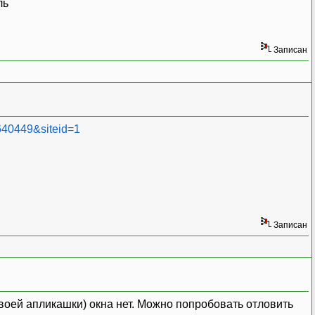
Записан
=640449&siteid=1
Записан
твоей апликашки) окна нет. Можно попробовать отловить