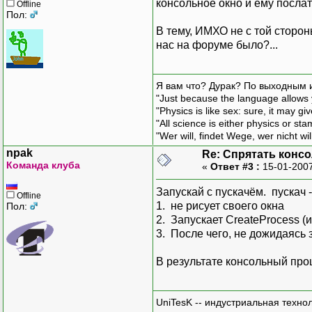
консольное окно и ему послат
Offline
Пол:
В тему, ИМХО не с той сторон
нас на форуме было?...
Я вам что? Дурак? По выходным 
"Just because the language allows y
"Physics is like sex: sure, it may g
"All science is either physics or st
"Wer will, findet Wege, wer nicht wil
npak
Re: Спрятать конс
Команда клуба
«
Ответ #3 :
15-01-2007
Запускай с пускачём. пускач 
Offline
1. не рисует своего окна
Пол:
2. Запускает CreateProcess (
3. После чего, не дожидаясь
В результате консольный проц
UniTesK -- индустриальная техно