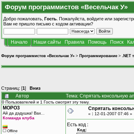
Форум программистов «Весельчак У»
Добро пожаловать,
Гость
. Пожалуйста,
войдите
или
зарегистр
Вам не пришло
письмо с кодом активации?
Начало
Наши сайты
Правила
Помощь
Поиск
Ка
Форум программистов «Весельчак У»
>
Программирование
>
.NET 
Страниц: [
1
]
Вниз
Автор
Тема: Спрятать консольную ап
0 Пользователей и 1 Гость смотрят эту тему.
MOPO3
Спрятать консольн
Ай да дэдушка! Вах...
«
:
12-01-2007 07:46 »
Команда клуба
Есть код :
Код:
Offline