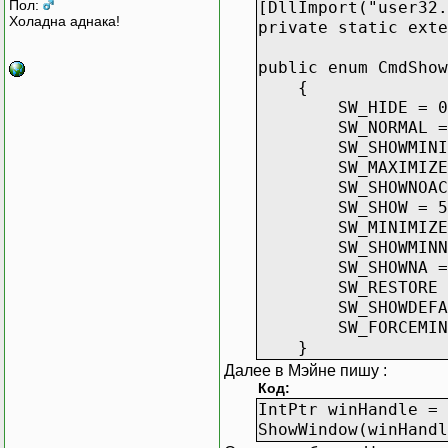
Пол:
[DllImport("user32.
Холадна аднака!
private static exte
public enum CmdShow
{
SW_HIDE = 0
SW_NORMAL = 
SW_SHOWMINIMI
SW_MAXIMIZE 
SW_SHOWNOACTI
SW_SHOW = 5
SW_MINIMIZE 
SW_SHOWMINNOA
SW_SHOWNA = 
SW_RESTORE =
SW_SHOWDEFAUL
SW_FORCEMINIM
}
Далее в Мэйне пишу :
Код:
IntPtr winHandle = 
ShowWindow(winHandl