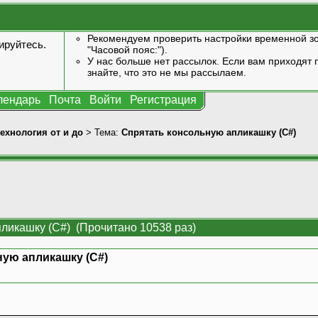
Рекомендуем проверить настройки временной зо
ируйтесь
.
"Часовой пояс:").
У нас больше нет рассылок. Если вам приходят п
знайте, что это не мы рассылаем.
лендарь
Почта
Войти
Регистрация
технология от и до
> Тема:
Спрятать консольную апликашку (C#)
ликашку (C#) (Прочитано 10538 раз)
ую апликашку (C#)